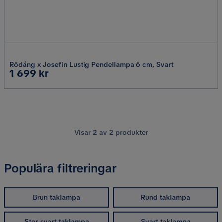
Rödäng x Josefin Lustig Pendellampa 6 cm, Svart
Pris
1 699 kr
Visar
2
av
2
produkter
Populära filtreringar
Brun taklampa
Rund taklampa
Stor svart taklampa
Svart taklampa