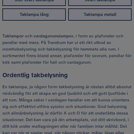
Taklampa lång
Taklampa metall
Taklampor
och
vardagsrumslampor
, i form av plafonder och
pendlar med mera. På Trendrum har vi ett rikt utbud av
inomhubelysning och takbelysning för hemmets alla rum. I
sortimentet finns bland annat; plafonder för sovrum, pendlar för
kök samt plafonder för hall och vardagsrum.
Ordentlig takbelysning
En taklampa, ja någon form takbelysning är nästan alltid absolut
nödvändig för att skapa en god ljusbild och ett gott ljusflöde i
ett rum. Många saker i vardagen handlar om att kunna orientera
sig och effektivt utföra sysslor och situationer. God belysning
och allmänbelysning är därför A och O för att underlätta dessa
situationer. Det kan vara på din arbetsplats, vid ditt skrivbord, i
ditt kök under matlagningen eller när familjen intar måltid. Det
kan var när ni spelar spel, när någon stickar, målar, läser eller