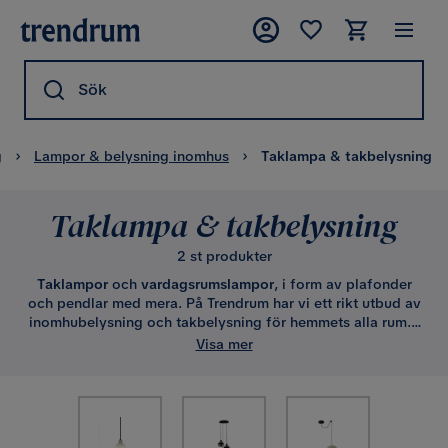
Sök
g
Lampor & belysning inomhus
Taklampa & takbelysning
Taklampa & takbelysning
2 st produkter
Taklampor
och
vardagsrumslampor
, i form av plafonder
och pendlar med mera. På Trendrum har vi ett rikt utbud av
inomhubelysning och takbelysning för hemmets alla rum. I
sortimentet finns bland annat; plafonder för sovrum,
Visa mer
pendlar för kök samt plafonder för hall och vardagsrum.