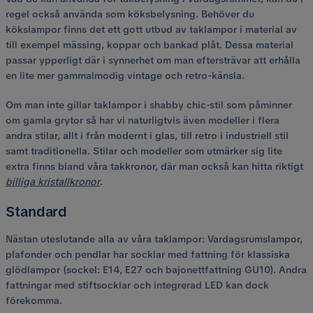
regel också använda som köksbelysning. Behöver du
kökslampor finns det ett gott utbud av taklampor i material av
till exempel mässing, koppar och bankad plåt. Dessa material
passar ypperligt där i synnerhet om man eftersträvar att erhålla
en lite mer gammalmodig vintage och retro-känsla.
Om man inte gillar taklampor i shabby chic-stil som påminner
om gamla grytor så har vi naturligtvis även modeller i flera
andra stilar, allt i från modernt i glas, till retro i industriell stil
samt traditionella. Stilar och modeller som utmärker sig lite
extra finns bland våra takkronor, där man också kan hitta riktigt
billiga kristallkronor
.
Standard
Nästan uteslutande alla av våra taklampor: Vardagsrumslampor,
plafonder och pendlar har socklar med fattning för klassiska
glödlampor (sockel: E14, E27 och bajonettfattning GU10). Andra
fattningar med stiftsocklar och integrerad LED kan dock
förekomma.