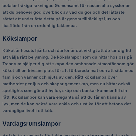
betalar tråkiga räkningar. Gemensamt för nästan alla sysslor är
att du behöver god överblick av vad du gör och det lättaste
sättet att underlätta detta på är genom tillräckligt ljus och
ljusflöde från en ordentlig taklampa.
Kökslampor
Köket är husets hjärta och därför är det viktigt att du tar dig tid
att välja rätt belysning. De kökslampor som du hittar hos oss på
Trendrum hjälper dig att skapa den ombonade atmosfär som gör
köket till en trivsam plats för att förbereda mat och att sitta med
familj och vänner och njuta av den. Rätt kökslampa över
matbordet ger ljus och skapar gemenskap, men du hittar också
spotlights som gör att hyllor, skåp och bänkar kommer till sin
rätt. Kökslampor kan vara eleganta så att du får en känsla av
lyx, men de kan också vara enkla och rustika för att betona det
vardagliga livet i ett kök.
Vardagsrumslampor
Vad du kan använda för takbelysning i vardagsrummet, kan du i