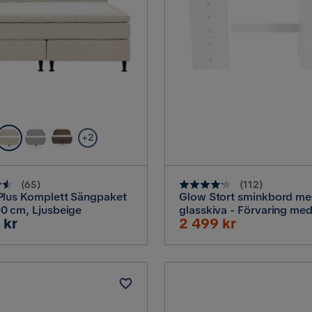
+2
(
65
)
(
112
)
Plus Komplett Sängpaket
Glow Stort sminkbord m
0 cm, Ljusbeige
glasskiva - Förvaring med
Rabatterat
 kr
2 499 kr
och fack 120 cm, Vit
Pris