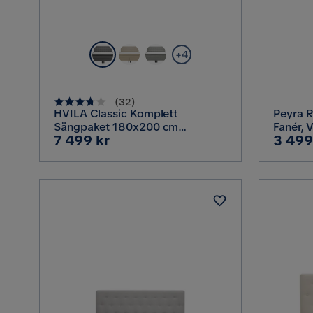
+4
(
32
)
HVILA Classic Komplett
Peyra 
Sängpaket 180x200 cm
Fanér, 
Pris
Pris
7 499 kr
3 499
Kontinentalsäng med rutad
sänggavel, Grå