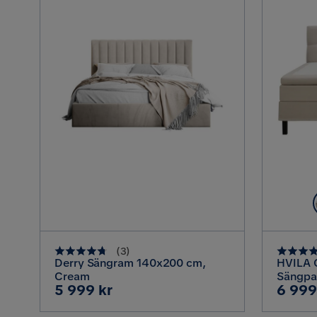
(
3
)
Derry Sängram 140x200 cm,
HVILA C
Cream
Sängpa
Pris
Pris
5 999 kr
6 999
Kontin
sänggav