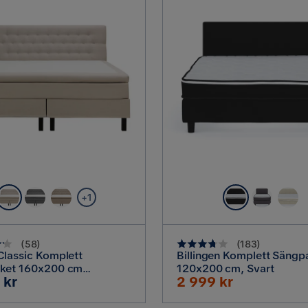
+1
(
58
)
(
183
)
lassic Komplett
Billingen Komplett Sängp
ket 160x200 cm
120x200 cm, Svart
Rabatterat
 kr
2 999 kr
entalsäng med diamant
Pris
el, Beige