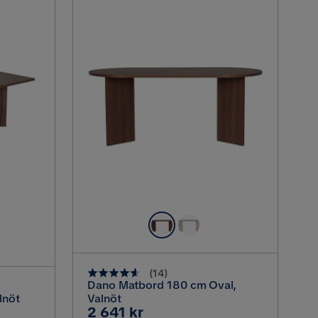
(
14
)
Dano Matbord 180 cm Oval,
lnöt
Valnöt
Pris
2 641 kr