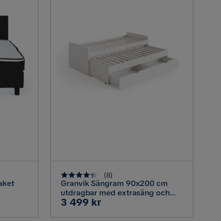
(
8
)
aket
Granvik Sängram 90x200 cm
utdragbar med extrasäng och
Pris
3 499 kr
förvaring - utan madrass