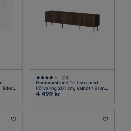
(
23
)
ed
Hammarstrand Tv-bänk med
 lådor
Förvaring 201 cm, Valnöt / Brun /
Pris
4 499 kr
Ribbad