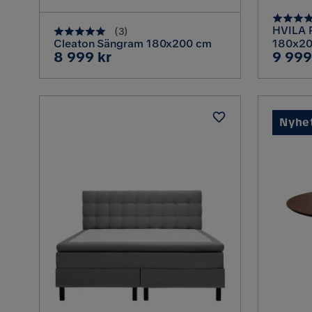
HVILA 
(
3
)
Cleaton Sängram 180x200 cm
180x20
Pris
Pris
8 999 kr
9 999
Nyhe