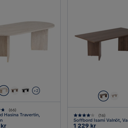
+2
(
66
)
d Hasina Travertin,
(
16
)
in
Soffbord Isami Valnöt, Va
Pris
 kr
1 229 kr