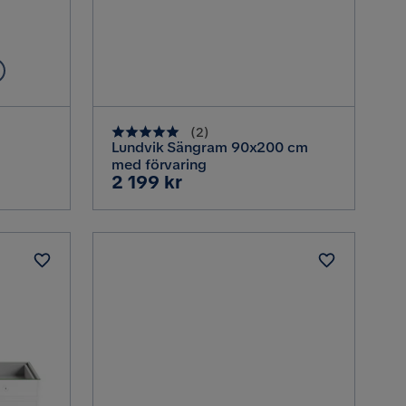
(
2
)
Lundvik Sängram 90x200 cm
med förvaring
Pris
2 199 kr
ggavel,