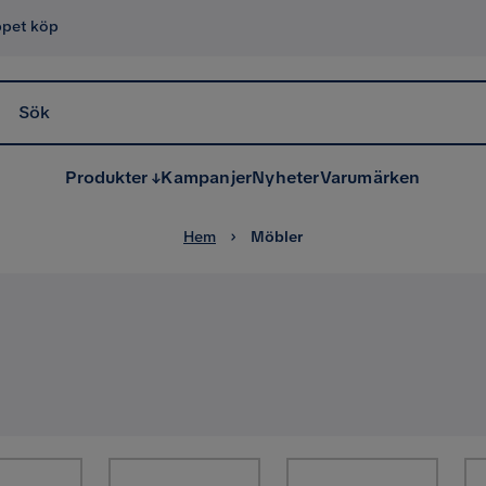
ppet köp
Sök
Produkter
Kampanjer
Nyheter
Varumärken
Hem
Möbler