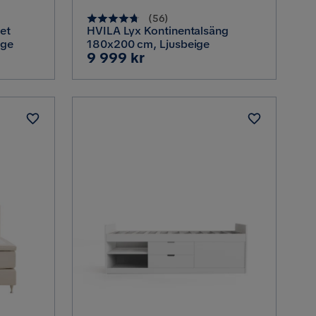
(
56
)
et
HVILA Lyx Kontinentalsäng
ige
180x200 cm, Ljusbeige
Pris
9 999 kr