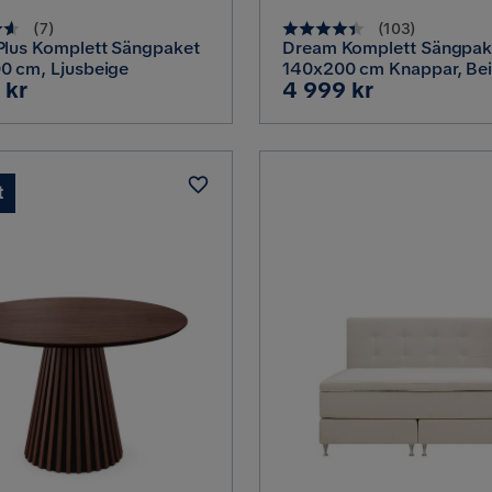
(
7
)
(
103
)
Plus Komplett Sängpaket
Dream Komplett Sängpak
0 cm, Ljusbeige
140x200 cm Knappar, Be
Pris
 kr
4 999 kr
t