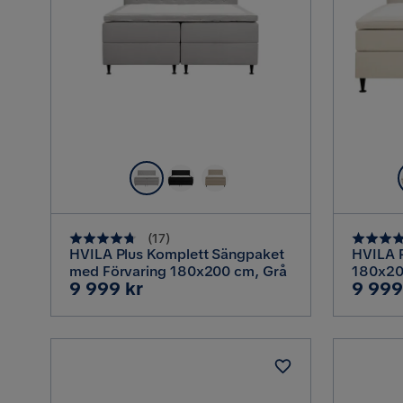
(
17
)
HVILA Plus Komplett Sängpaket
HVILA 
med Förvaring 180x200 cm, Grå
180x20
Pris
Pris
9 999 kr
9 999