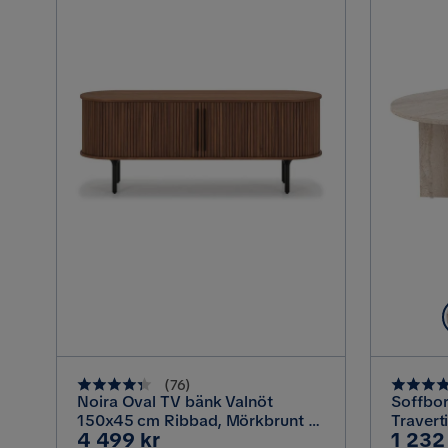
(
76
)
Noira Oval TV bänk Valnöt
Soffbor
150x45 cm Ribbad, Mörkbrunt /
Travert
Pris
Pris
4 499 kr
1 232
Brunt Trä