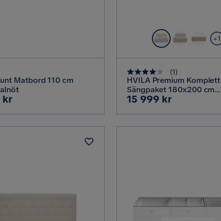
+1
(
1
)
Runt Matbord 110 cm
HVILA Premium Komplett
Valnöt
Sängpaket 180x200 cm
Pris
 kr
15 999 kr
Kontinentalsäng med Sän
Ljusbeige Tyg