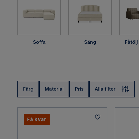
Soffa
Säng
Fåtölj
Färg
Material
Pris
Alla filter
Få kvar