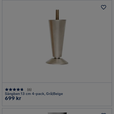
(
6
)
Sängben 13 cm 4-pack, Grå|Beige
Pris
699 kr