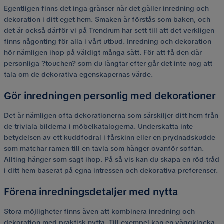
Egentligen finns det inga gränser när det gäller inredning och
dekoration i ditt eget hem. Smaken är förstås som baken, och
det är också därför vi på Trendrum har sett till att det verkligen
finns någonting för alla i vårt utbud. Inredning och dekoration
hör nämligen ihop på väldigt många sätt. För att få den där
personliga ?touchen? som du längtar efter går det inte nog att
tala om de dekorativa egenskapernas värde.
Gör inredningen personlig med dekorationer
Det är nämligen ofta dekorationerna som särskiljer ditt hem från
de triviala bilderna i möbelkatalogerna. Underskatta inte
betydelsen av ett kuddfodral i fårskinn eller en prydnadskudde
som matchar ramen till en tavla som hänger ovanför soffan.
Allting hänger som sagt ihop. På så vis kan du skapa en röd tråd
i ditt hem baserat på egna intressen och dekorativa preferenser.
Förena inredningsdetaljer med nytta
Stora möjligheter finns även att kombinera inredning och
dekoration med praktisk nytta. Till exempel kan en väggklocka