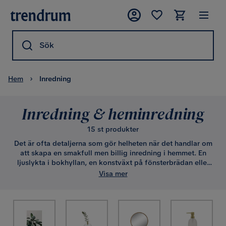
Sök
Hem
Inredning
Inredning & heminredning
15 st produkter
Det är ofta detaljerna som gör helheten när det handlar om
att skapa en smakfull men billig inredning i hemmet. En
ljuslykta i bokhyllan, en konstväxt på fönsterbrädan eller
en vacker klocka på väggen. Det är bara några exempel på
Visa mer
dekorativa inslag för hur din inredning kan nå nästa nivå.
Underskatta inte värdet på detaljernas förmåga för att
förvandla ditt hem till en vacker och trivsam miljö. Du hittar
dina dekorationer online här på Trendrum.