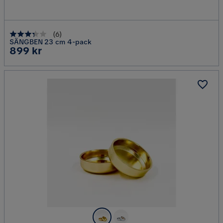
(
6
)
SÄNGBEN 23 cm 4-pack
Pris
899 kr