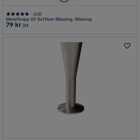
(
68
)
Metallkopp till Soffben Mässing, Mässing
Pris
79 kr
/st