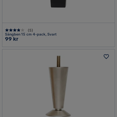
(
5
)
Sängben 15 cm 4-pack, Svart
Pris
99 kr