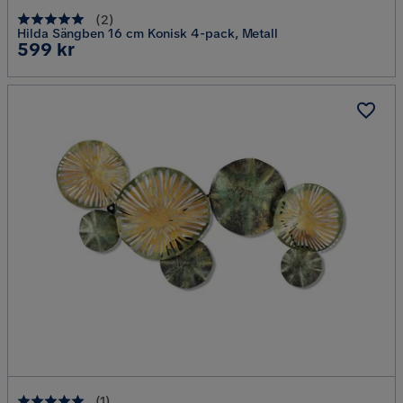
(
2
)
Hilda Sängben 16 cm Konisk 4-pack, Metall
Pris
599 kr
(
1
)