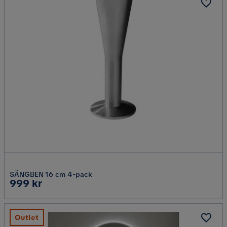
SÄNGBEN 16 cm 4-pack
Pris
999 kr
Outlet