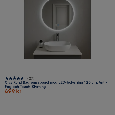
(
27
)
Clas Rund Badrumsspegel med LED-belysning 120 cm, Anti-
Fog och Touch-Styrning
Rabatterat
699 kr
Pris