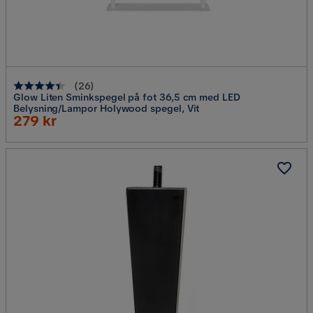
(
26
)
Glow Liten Sminkspegel på fot 36,5 cm med LED
Belysning/Lampor Holywood spegel, Vit
Rabatterat
279 kr
Pris