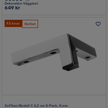
Dekoration Väggtext
Pris
649 kr
Få kvar
Outlet
Soffben Modell C 6,5 cm 8-Pack, Krom