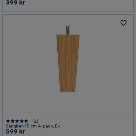
Pris
399 kr
(
2
)
Sängben 15 cm 4-pack, Ek
Pris
599 kr