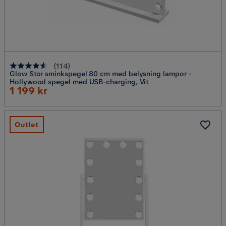
(
114
)
Glow Stor sminkspegel 80 cm med belysning lampor -
Hollywood spegel med USB-charging, Vit
Rabatterat
1 199 kr
Pris
Outlet