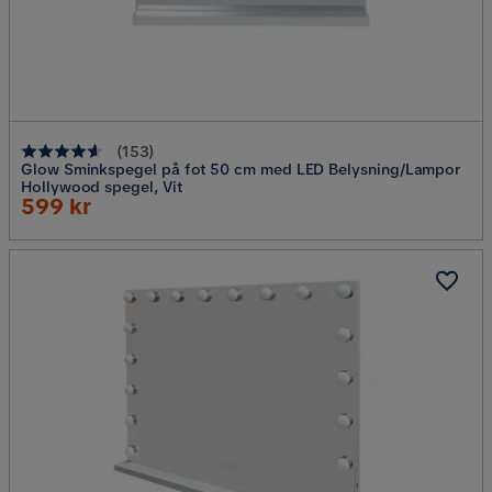
(
153
)
Glow Sminkspegel på fot 50 cm med LED Belysning/Lampor
Hollywood spegel, Vit
Rabatterat
599 kr
Pris