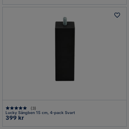
(
3
)
Lucky Sängben 15 cm, 4-pack Svart
Pris
399 kr