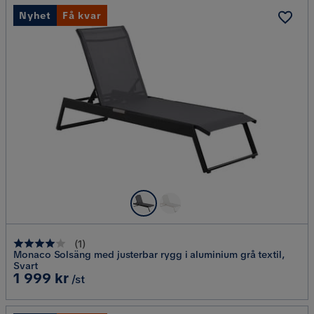
Nyhet
Få kvar
(
1
)
Monaco Solsäng med justerbar rygg i aluminium grå textil,
Svart
Pris
1 999 kr
/st