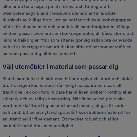
eller är du bara sugen på att förnya och föryngra ditt
utemöblemang? Bland Trendrums utemöbler finns både
dussinvis av billiga bord, stolar, soffor och hela möbelgrupper,
både för altanen med och utan tak till samt trädgården. Många
av dem passar även bra som balkongmöbler, till både större och
mindre balkonger. Ytor som altaner gör sig sällan bra oanvända
och vi är övertygade om att du kan hitta ett set sommarmöbler
här som passar dig alldeles utmärkt!
Välj utemöbler i material som passar dig
Bland materialen till möblerna hittar du givetvis bord och stolar i
trä. Träslagen kan variera från lyxigt acasiaträ och teak till
traditionell ek och furu. Vidare har vi även möbler i rotting eller
slitstark och uv-tålig konstrotting. Här finns också praktiska
bord och klaffbord i glas och lackad metall, tåliga för väder
och vind. Ett annat nytt och populärt konstruktionsmaterial för
en utemöbel är fibercement. Ett mycket robust och tåligt
material som åldras med värdighet.