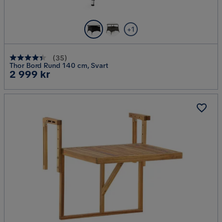
+1
(
35
)
Thor Bord Rund 140 cm, Svart
Pris
2 999 kr