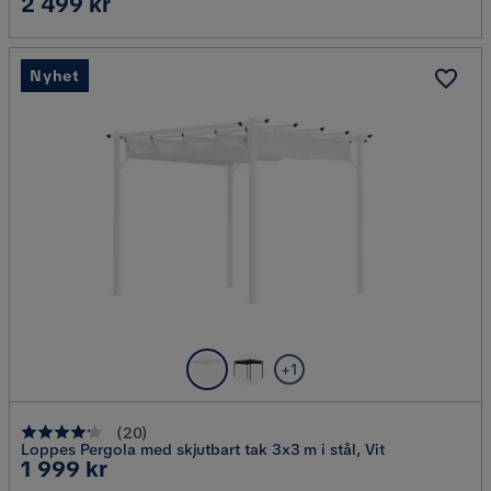
Pris
2 499 kr
Nyhet
+1
(
20
)
Loppes Pergola med skjutbart tak 3x3 m i stål, Vit
Pris
1 999 kr