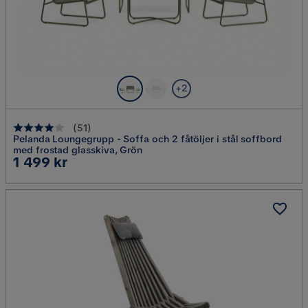
+2
(
51
)
Pelanda Loungegrupp - Soffa och 2 fåtöljer i stål soffbord
med frostad glasskiva, Grön
Pris
1 499 kr