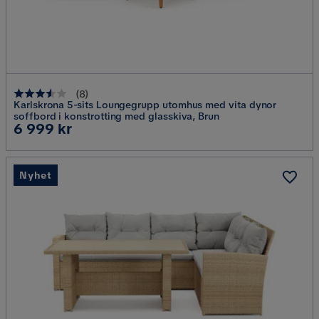
(
8
)
Karlskrona 5-sits Loungegrupp utomhus med vita dynor
soffbord i konstrotting med glasskiva, Brun
Pris
6 999 kr
Nyhet