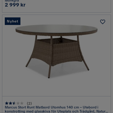
Mörkgrå
Pris
2 999 kr
Nyhet
(
2
)
Marcus Stort Runt Matbord Utomhus 140 cm – Utebord i
konstrotting med glasskiva för Uteplats och Trädgård, Natur