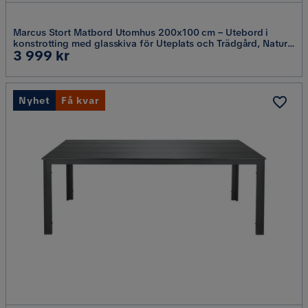
Marcus Stort Matbord Utomhus 200x100 cm – Utebord i
konstrotting med glasskiva för Uteplats och Trädgård, Natur
Pris
3 999 kr
Trä
Nyhet
Få kvar