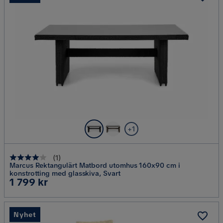
+1
(
1
)
Marcus Rektangulärt Matbord utomhus 160x90 cm i
konstrotting med glasskiva, Svart
Pris
1 799 kr
Nyhet