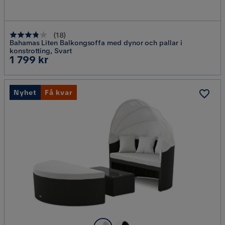
(
18
)
Bahamas Liten Balkongsoffa med dynor och pallar i
konstrotting, Svart
Pris
1 799 kr
Nyhet
Få kvar