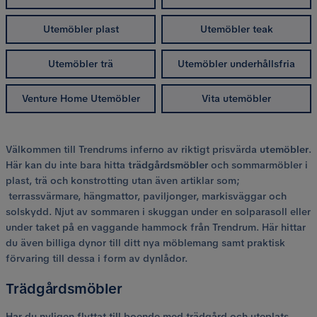
Utemöbler plast
Utemöbler teak
Utemöbler trä
Utemöbler underhållsfria
Venture Home Utemöbler
Vita utemöbler
Välkommen till Trendrums inferno av riktigt prisvärda
utemöbler
.
Här kan du inte bara hitta
trädgårdsmöbler
och sommarmöbler i
plast, trä och konstrotting utan även artiklar som;
terrassvärmare, hängmattor, paviljonger, markisväggar och
solskydd. Njut av sommaren i skuggan under en solparasoll eller
under taket på en vaggande hammock från Trendrum. Här hittar
du även billiga dynor till ditt nya möblemang samt praktisk
förvaring till dessa i form av dynlådor.
Trädgårdsmöbler
Har du nyligen flyttat till boende med trädgård och uteplats