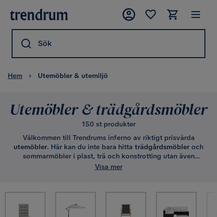
Sök
Hem
Utemöbler & utemiljö
Utemöbler & trädgårdsmöbler
150 st produkter
Välkommen till Trendrums inferno av riktigt prisvärda
utemöbler
. Här kan du inte bara hitta
trädgårdsmöbler
och
sommarmöbler i plast, trä och konstrotting utan även
artiklar som; terrassvärmare, hängmattor, paviljonger,
Visa mer
markisväggar och solskydd. Njut av sommaren i skuggan
under en solparasoll eller under taket på en vaggande
hammock från Trendrum. Här hittar du även billiga dynor till
ditt nya möblemang samt praktisk förvaring till dessa i
form av dynlådor.