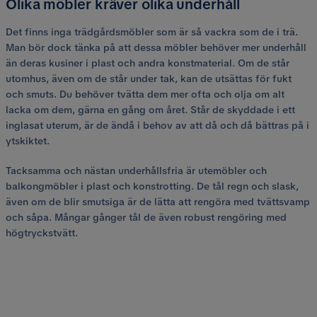
Olika möbler kräver olika underhåll
Det finns inga trädgårdsmöbler som är så vackra som de i trä.
Man bör dock tänka på att dessa möbler behöver mer underhåll
än deras kusiner i plast och andra konstmaterial. Om de står
utomhus, även om de står under tak, kan de utsättas för fukt
och smuts. Du behöver tvätta dem mer ofta och olja om alt
lacka om dem, gärna en gång om året. Står de skyddade i ett
inglasat uterum, är de ändå i behov av att då och då bättras på i
ytskiktet.
Tacksamma och nästan underhållsfria är utemöbler och
balkongmöbler i plast och konstrotting. De tål regn och slask,
även om de blir smutsiga är de lätta att rengöra med tvättsvamp
och såpa. Mångar gånger tål de även robust rengöring med
högtryckstvätt.