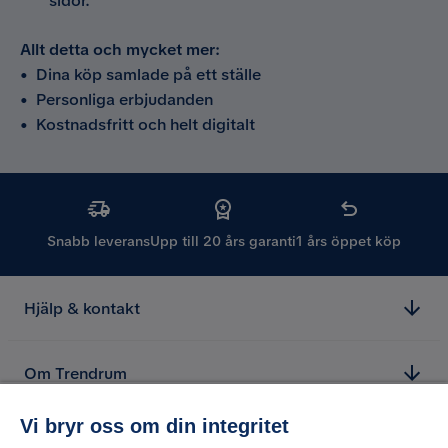
sidor.
Allt detta och mycket mer:
•
Dina köp samlade på ett ställe
•
Personliga erbjudanden
•
Kostnadsfritt och helt digitalt
Snabb leverans
Upp till 20 års garanti
1 års öppet köp
Hjälp & kontakt
Om Trendrum
Vi bryr oss om din integritet