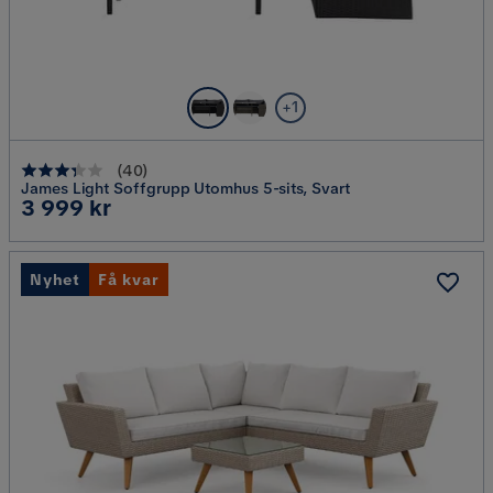
+1
(
40
)
James Light Soffgrupp Utomhus 5-sits, Svart
Pris
3 999 kr
Nyhet
Få kvar