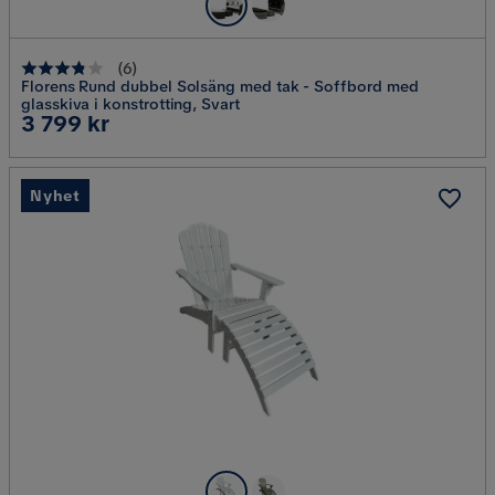
(
6
)
Florens Rund dubbel Solsäng med tak - Soffbord med
glasskiva i konstrotting, Svart
Pris
3 799 kr
Nyhet