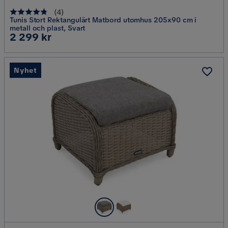
(
4
)
Tunis Stort Rektangulärt Matbord utomhus 205x90 cm i
metall och plast, Svart
Pris
2 299 kr
Nyhet