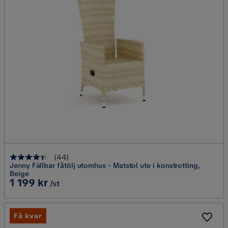
(
44
)
Jenny Fällbar fåtölj utomhus - Matstol ute i konstrotting,
Beige
Pris
1 199 kr
/st
Få kvar