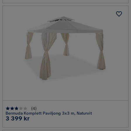
(
4
)
Bermuda Komplett Paviljong 3x3 m, Naturvit
Pris
3 399 kr