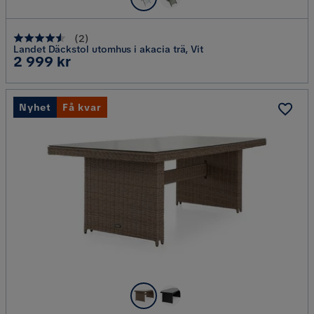
(
2
)
Landet Däckstol utomhus i akacia trä, Vit
Pris
2 999 kr
Nyhet
Få kvar