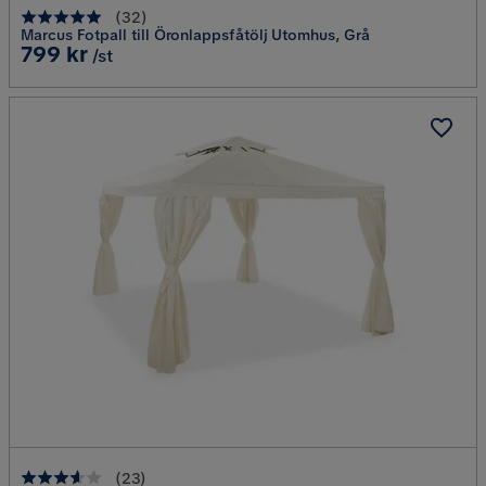
(
32
)
Marcus Fotpall till Öronlappsfåtölj Utomhus, Grå
Pris
799 kr
/st
(
23
)