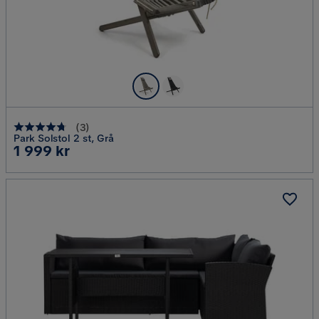
(
3
)
Park Solstol 2 st, Grå
Pris
1 999 kr