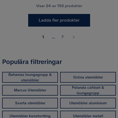
Visar
24
av
150
produkter
Ladda fler produkter
1
...
7
Populära filtreringar
Bahamas loungegrupp &
Gröna utemöbler
utemöbler
Pelanda caféset &
Marcus Utemöbler
loungegrupp
Svarta utemöbler
Utemöbler aluminium
Utemöbler konstrotting
Utemöbler metall