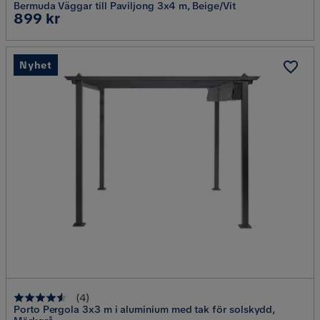
Bermuda Väggar till Paviljong 3x4 m, Beige/Vit
Pris
899 kr
Nyhet
(
4
)
Porto Pergola 3x3 m i aluminium med tak för solskydd,