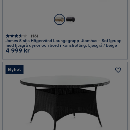
(
16
)
James 5-sits Högervänd Loungegrupp Utomhus – Soffgrupp
med ljusgrå dynor och bord i konstrotting, Ljusgrå / Beige
Pris
4 999 kr
Nyhet