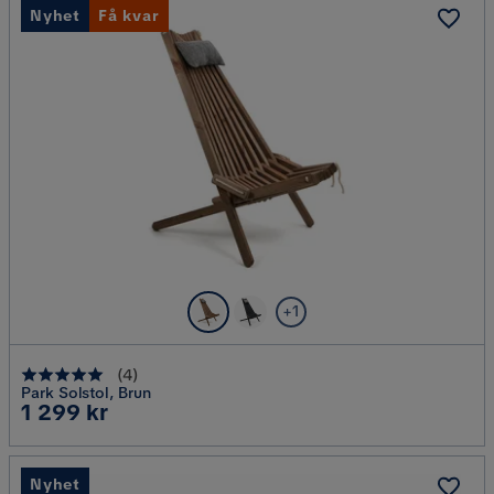
Nyhet
Få kvar
+1
(
4
)
Park Solstol, Brun
Pris
1 299 kr
Nyhet