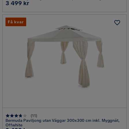
Pris
3 499 kr
Brun
Få kvar
(
11
)
Bermuda Paviljong utan Väggar 300x300 cm inkl. Myggnät,
Offwhite