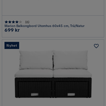
(
6
)
Marion Balkongbord Utomhus 60x45 cm, Trä/Natur
Pris
699 kr
Nyhet