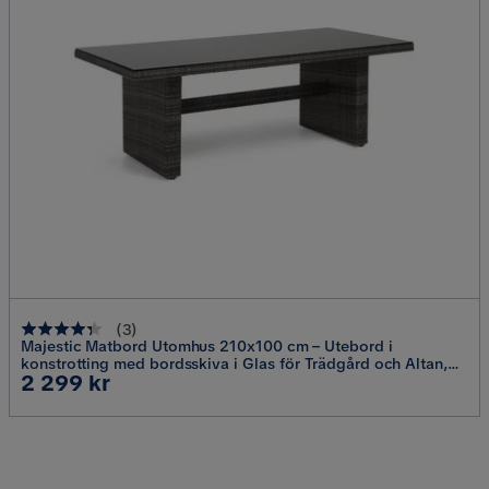
(
3
)
Majestic Matbord Utomhus 210x100 cm – Utebord i
konstrotting med bordsskiva i Glas för Trädgård och Altan,
Pris
2 299 kr
Grå