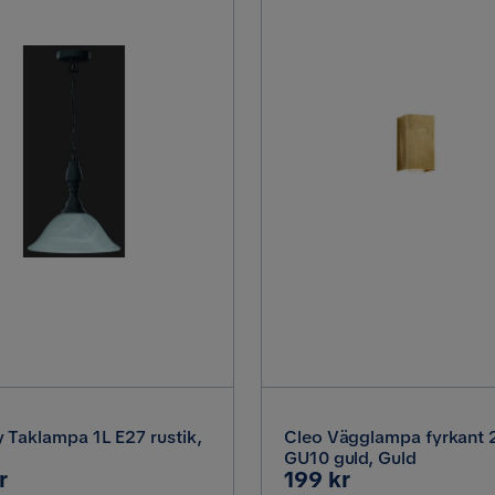
 Taklampa 1L E27 rustik,
Cleo Vägglampa fyrkant 
GU10 guld, Guld
Pris
r
199 kr