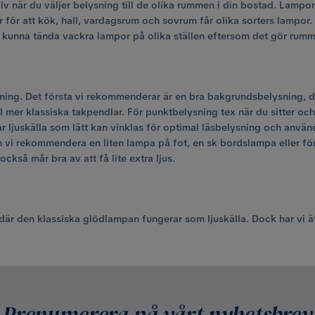
v när du väljer belysning till de olika rummen i din bostad. Lampor 
r för att kök, hall, vardagsrum och sovrum får olika sorters lampor. 
 du kunna tända vackra lampor på olika ställen eftersom det gör ru
ning. Det första vi rekommenderar är en bra bakgrundsbelysning, d
ll mer klassiska takpendlar. För punktbelysning tex när du sitter oc
ar ljuskälla som lätt kan vinklas för optimal läsbelysning och an
 vi rekommendera en liten lampa på fot, en sk bordslampa eller föns
också mår bra av att få lite extra ljus.
d där den klassiska glödlampan fungerar som ljuskälla. Dock har vi
Prenumerera på vårt nyhetsbrev