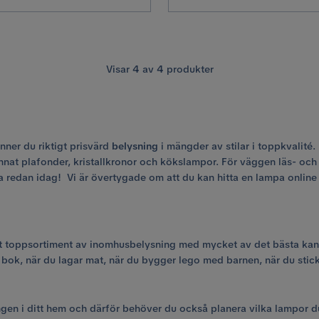
Visar
4
av
4
produkter
nner du riktigt prisvärd
belysning
i mängder av stilar i toppkvalité
nnat plafonder, kristallkronor och kökslampor. För väggen läs- och
dan idag! Vi är övertygade om att du kan hitta en lampa online i pr
tt toppsortiment av inomhusbelysning med mycket av det bästa kan vi
en bok, när du lagar mat, när du bygger lego med barnen, när du sti
en i ditt hem och därför behöver du också planera vilka lampor du 