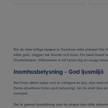
När du letar billiga
lampor
är Trendrum rätta platsen! Här fi
både golv, väggar, tak fönster och bord. För taket bland a
fönsterlampor. Välkommen in att fynda dig en snygg lampa re
Inomhusbelysning - God ljusmiljö
Det finns säkert saker som är viktigare än ljus, men med e
flesta situationer krävs god belysning; när du skall läsa 
exempel.
Det är genom ljussättning som du skapar den rätta stämning