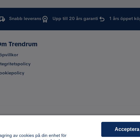
Snabb leverans
Upp till 20 års garanti
1 års öppet kö
m Trendrum
öpvillkor
ntegritetspolicy
ookiepolicy
Acceptera
lagring av cookies på din enhet för