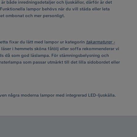
är både inredningsdetaljer och ljuskällor, därför är det
Funktionella lampor behövs när du vill städa eller leta
mmet ombonat och mer personligt.
etta fixar du lätt med lampor ur kategorin
takarmaturer -
h läser i hemmets sköna fåtölj eller soffa rekommenderar vi
vänds då som god läslampa. För stämningsbelysning och
terlampa som passar utmärkt till det lilla sidobordet eller
 även några moderna lampor med integrerad LED-ljuskälla.