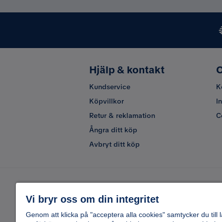
Hjälp & kontakt
O
Kundservice
K
Köpvillkor
I
Retur & reklamation
C
Ångra ditt köp
Avbryt ditt köp
Vi bryr oss om din integritet
Genom att klicka på "acceptera alla cookies" samtycker du till 