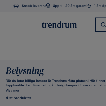
Snabb leverans
Upp till 20 års garanti
1 års ö
Belysning
När du letar billiga
lampor
är Trendrum rätta platsen! Här finner
toppkvalité. I sortimentet ingår designlampor i form av armatur
För taket bland annat plafonder, kristallkronor och kökslampor
Visa mer
och fönster, golv-, bord- och fönsterlampor. Välkommen in att
4 st produkter
övertygade om att du kan hitta en lampa online i precis din stil 