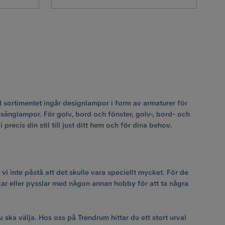
. I sortimentet ingår designlampor i form av armaturer för
 sänglampor. För golv, bord och fönster, golv-, bord- och
ecis din stil till just ditt hem och för dina behov.
 inte påstå att det skulle vara speciellt mycket. För de
ckar eller pysslar med någon annan hobby för att ta några
ska välja. Hos oss på Trendrum hittar du ett stort urval