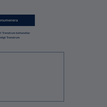
enumerera
att Trendrum behandlar
nligt Trendrum