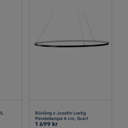
2L
Rödäng x Josefin Lustig
Pendellampa 6 cm, Svart
Pris
1 699 kr