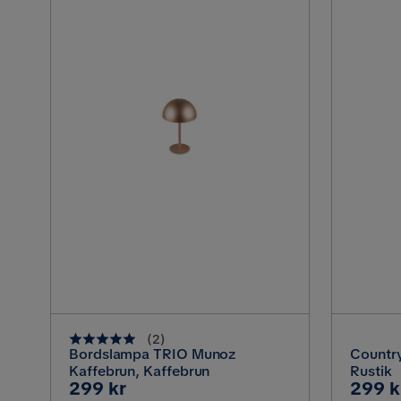
(
2
)
Bordslampa TRIO Munoz
Country
Kaffebrun, Kaffebrun
Rustik
Pris
Pris
299 kr
299 k