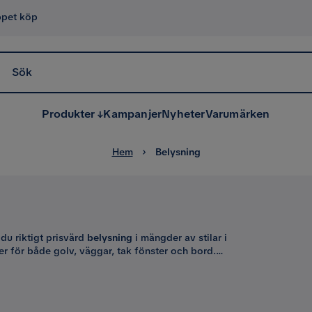
ppet köp
Sök
Produkter
Kampanjer
Nyheter
Varumärken
Hem
Belysning
 du riktigt prisvärd
belysning
i mängder av stilar i
er för både golv, väggar, tak fönster och bord.
. För väggen läs- och sänglampor. För golv, bord
 fynda dig en snygg lampa redan idag! Vi är
till just ditt hem och för dina behov.