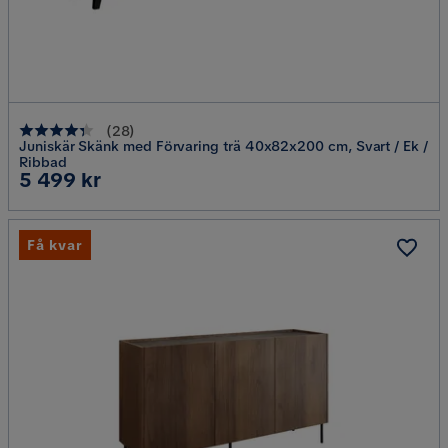
(
28
)
Juniskär Skänk med Förvaring trä 40x82x200 cm, Svart / Ek /
Ribbad
Pris
5 499 kr
Få kvar