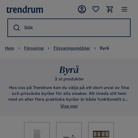
Sök
Hem
Förvaring
Förvaringsmöbler
Byrå
Byrå
3 st produkter
Hos oss på Trendrum kan du välja på ett stort urval av fina
och prisvärda byråer för alla smaker. Att inreda sitt hem
med en eller flera praktiska byråer är både funktionellt och
snyggt. Hemmet ser mer stilfullt och välstädat ut när prylar
Visa mer
och kläder kan stuvas undan, något som är lika relevant i
sovrummet som i hallen och köket. Skapa struktur i hemmet
genom att investera i smarta förvaringsmöbler!