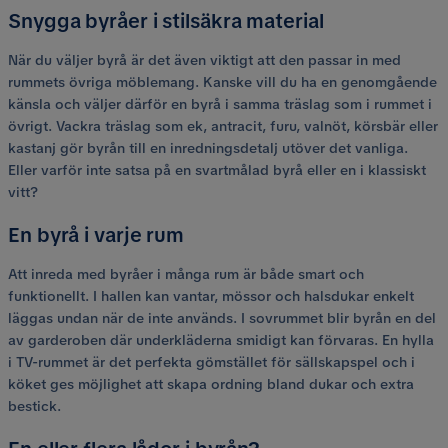
Snygga byråer i stilsäkra material
När du väljer byrå är det även viktigt att den passar in med
rummets övriga möblemang. Kanske vill du ha en genomgående
känsla och väljer därför en byrå i samma träslag som i rummet i
övrigt. Vackra träslag som ek, antracit, furu, valnöt, körsbär eller
kastanj gör byrån till en inredningsdetalj utöver det vanliga.
Eller varför inte satsa på en svartmålad byrå eller en i klassiskt
vitt?
En byrå i varje rum
Att inreda med byråer i många rum är både smart och
funktionellt. I hallen kan vantar, mössor och halsdukar enkelt
läggas undan när de inte används. I sovrummet blir byrån en del
av garderoben där underkläderna smidigt kan förvaras. En hylla
i TV-rummet är det perfekta gömstället för sällskapspel och i
köket ges möjlighet att skapa ordning bland dukar och extra
bestick.