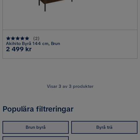
(
2
)
Akihito Byrå 144 cm, Brun
Pris
2 499 kr
Visar
3
av
3
produkter
Populära filtreringar
Brun byrå
Byrå trä