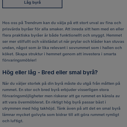
Låg byrå
Hos oss på Trendrum kan du välja på ett stort urval av fina och
prisvärda byråer för alla smaker. Att inreda sitt hem med en eller
flera praktiska byråer är både funktionellt och snyggt. Hemmet
ser mer stilfullt och välstädat ut när prylar och kläder kan stuvas
undan, något som är lika relevant i sovrummet som i hallen och
köket. Skapa struktur i hemmet genom att investera i smarta
förvaringsmöbler!
Hög eller låg - Bred eller smal byrå?
När du väljer storlek på din byrå måste du utgå från måtten på
rummet. En stor och bred byrå erbjuder visserligen stora
förvaringsmöjligheter men riskerar att ge rummet en känsla av
att vara övermöblerat. En riktigt hög byrå passar bäst i
utrymmen med hög takhöjd. Tänk även på att det en smal byrå
lämnar mycket golvyta som bidrar till att göra rummet rymligt
och luftigt.