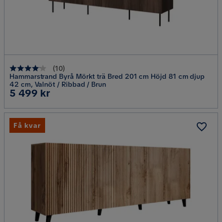
(
10
)
Hammarstrand Byrå Mörkt trä Bred 201 cm Höjd 81 cm djup
42 cm, Valnöt / Ribbad / Brun
Pris
5 499 kr
Få kvar