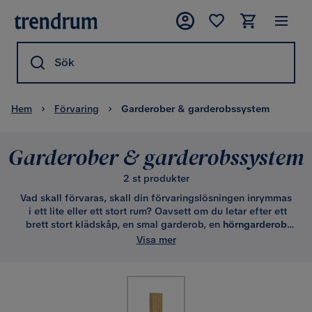
Sök
Hem
Förvaring
Garderober & garderobssystem
Garderober & garderobssystem
2 st produkter
Vad skall förvaras, skall din förvaringslösningen inrymmas
i ett lite eller ett stort rum? Oavsett om du letar efter ett
brett stort klädskåp, en smal garderob, en
hörngarderob
eller garderober med
spegeldörrar
, så hittar du mängder av
Visa mer
prisvärda och billiga alternativ här! För mer tips och
information om vår olika garderobsmodeller, läs vidare
nedan.