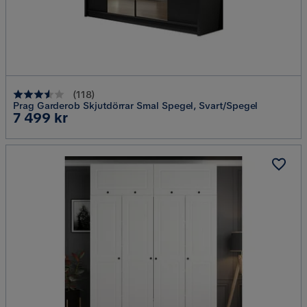
(
118
)
Prag Garderob Skjutdörrar Smal Spegel, Svart/Spegel
Pris
7 499 kr