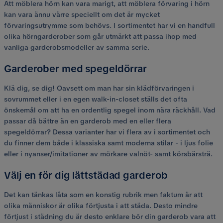
Att möblera hörn kan vara marigt, att möblera förvaring i hörn
kan vara ännu värre speciellt om det är mycket
förvaringsutrymme som behövs. I sortimentet har vi en handfull
olika hörngarderober som går utmärkt att passa ihop med
vanliga garderobsmodeller av samma serie.
Garderober med spegeldörrar
Klä dig, se dig! Oavsett om man har sin klädförvaringen i
sovrummet eller i en egen walk-in-closet ställs det ofta
önskemål om att ha en ordentlig spegel inom nära räckhåll. Vad
passar då bättre än en garderob med en eller flera
spegeldörrar? Dessa varianter har vi flera av i sortimentet och
du finner dem både i klassiska samt moderna stilar - i ljus folie
eller i nyanser/imitationer av mörkare valnöt- samt körsbärsträ.
Välj en för dig lättstädad garderob
Det kan tänkas låta som en konstig rubrik men faktum är att
olika människor är olika förtjusta i att städa. Desto mindre
förtjust i städning du är desto enklare bör din garderob vara att