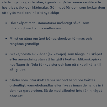
städa. I gamla garderober, i gamla och/eller sämre ventilerade
hus trivs päls- och klädmalar. Gör inget för dem som lockar dem
att flytta med och in i ditt nya skåp:
Håll skåpet rent - dammtorka invändigt såväl som
utvändigt med jämna mellanrum
Minst en gång om året bör garderoben tömmas och
rengöras grundligt
Skaka/borsta av kläder (ex kavajer) som hängs in i skåpet
efter användning utan att ha gått i tvätten. Mikroskopiska
hudflagor är föda för kvalster och kan på sikt bli källa till
dålig lukt.
Kläder som införskaffats via second hand bör tvättas
ordentligt, värmebehandlas eller frysas innan de hängs in i
den nya garderoben. Så du med säkerhet inte får in något
oönskat.