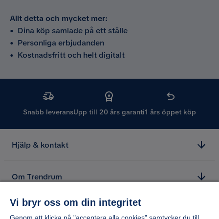
Allt detta och mycket mer:
•
Dina köp samlade på ett ställe
•
Personliga erbjudanden
•
Kostnadsfritt och helt digitalt
Snabb leverans
Upp till 20 års garanti
1 års öppet köp
Hjälp & kontakt
Om Trendrum
Vi bryr oss om din integritet
Genom att klicka på "acceptera alla cookies" samtycker du till