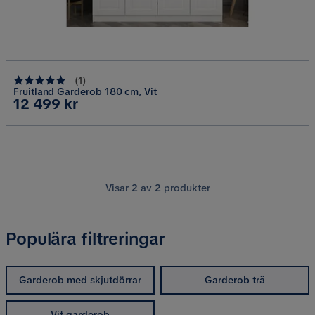
(
1
)
Fruitland Garderob 180 cm, Vit
Pris
12 499 kr
Visar
2
av
2
produkter
Populära filtreringar
Garderob med skjutdörrar
Garderob trä
Vit garderob