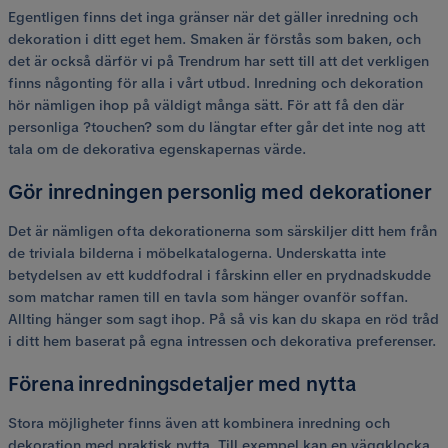
Egentligen finns det inga gränser när det gäller inredning och
dekoration i ditt eget hem. Smaken är förstås som baken, och
det är också därför vi på Trendrum har sett till att det verkligen
finns någonting för alla i vårt utbud. Inredning och dekoration
hör nämligen ihop på väldigt många sätt. För att få den där
personliga ?touchen? som du längtar efter går det inte nog att
tala om de dekorativa egenskapernas värde.
Gör inredningen personlig med dekorationer
Det är nämligen ofta dekorationerna som särskiljer ditt hem från
de triviala bilderna i möbelkatalogerna. Underskatta inte
betydelsen av ett kuddfodral i fårskinn eller en prydnadskudde
som matchar ramen till en tavla som hänger ovanför soffan.
Allting hänger som sagt ihop. På så vis kan du skapa en röd tråd
i ditt hem baserat på egna intressen och dekorativa preferenser.
Förena inredningsdetaljer med nytta
Stora möjligheter finns även att kombinera inredning och
dekoration med praktisk nytta. Till exempel kan en väggklocka