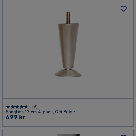
(
6
)
Sängben 13 cm 4-pack, Grå|Beige
Pris
699 kr