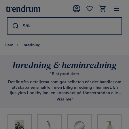
Sök
Hem
Inredning
Inredning & heminredning
15 st produkter
Det är ofta detaljerna som gör helheten när det handlar om
att skapa en smakfull men billig inredning i hemmet. En
ljuslykta i bokhyllan, en konstväxt på fönsterbrädan eller
en vacker klocka på väggen. Det är bara några exempel på
Visa mer
dekorativa inslag för hur din inredning kan nå nästa nivå.
Underskatta inte värdet på detaljernas förmåga för att
förvandla ditt hem till en vacker och trivsam miljö. Du hittar
dina dekorationer online här på Trendrum.