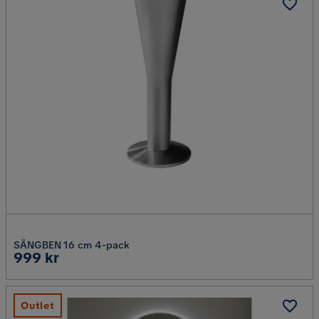
SÄNGBEN 16 cm 4-pack
Pris
999 kr
Outlet