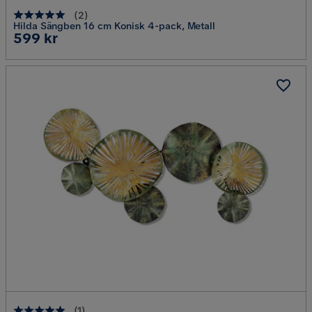
(
2
)
Hilda Sängben 16 cm Konisk 4-pack, Metall
Pris
599 kr
(
1
)