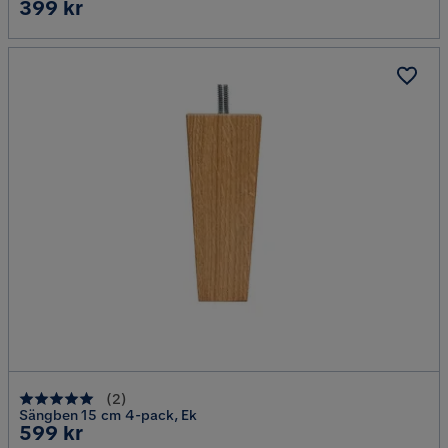
Pris
399 kr
(
2
)
Sängben 15 cm 4-pack, Ek
Pris
599 kr