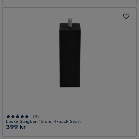
(
3
)
Lucky Sängben 15 cm, 4-pack Svart
Pris
399 kr