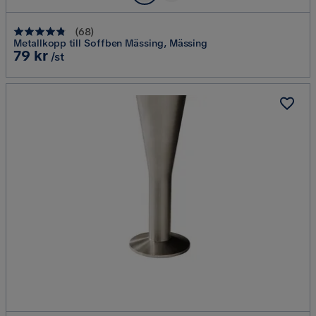
(
68
)
Metallkopp till Soffben Mässing, Mässing
Pris
79 kr
/st