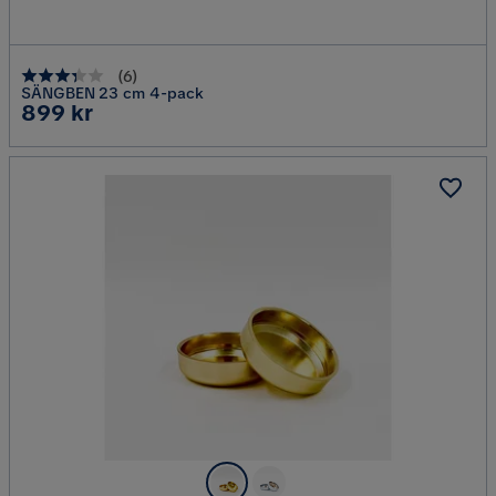
(
6
)
SÄNGBEN 23 cm 4-pack
Pris
899 kr