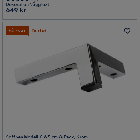
Dekoration Väggtext
Pris
649 kr
Få kvar
Outlet
Soffben Modell C 6,5 cm 8-Pack, Krom