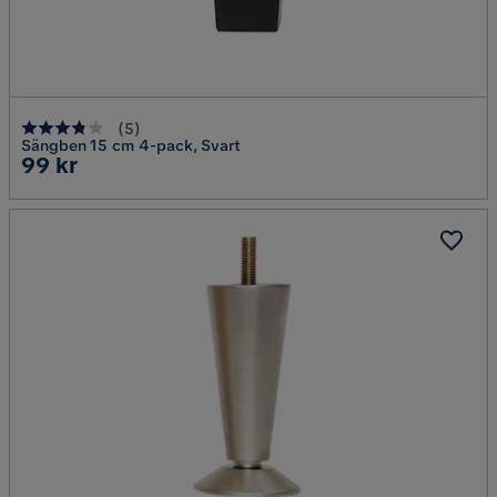
(
5
)
Sängben 15 cm 4-pack, Svart
Pris
99 kr