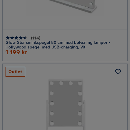
(
114
)
Glow Stor sminkspegel 80 cm med belysning lampor -
Hollywood spegel med USB-charging, Vit
Rabatterat
1 199 kr
Pris
Outlet