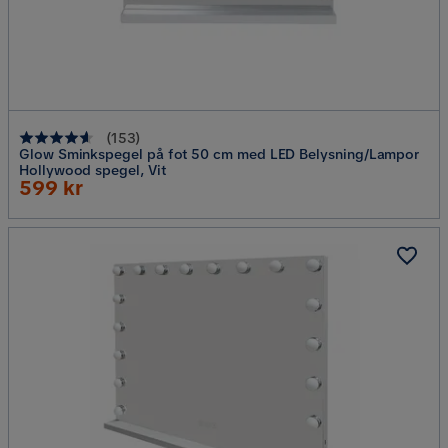
(
153
)
Glow Sminkspegel på fot 50 cm med LED Belysning/Lampor
Hollywood spegel, Vit
Rabatterat
599 kr
Pris