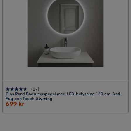
(
27
)
Clas Rund Badrumsspegel med LED-belysning 120 cm, Anti-
Fog och Touch-Styrning
Rabatterat
699 kr
Pris