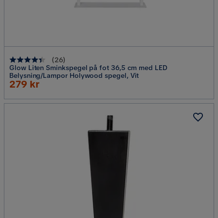
(
26
)
Glow Liten Sminkspegel på fot 36,5 cm med LED
Belysning/Lampor Holywood spegel, Vit
Rabatterat
279 kr
Pris