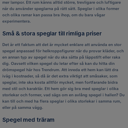
mer lampor. Ett rum känns alltid större, trevligare och luftigare
när du använder speglarna på rätt sätt. Speglar i olika former
och olika ramar kan passa bra ihop, om du bara vågar
experimentera.
Små & stora speglar till rimliga priser
Det är ett faktum att det är mycket enklare att använda en stor
spegel anpassad för helkroppsfigurer när du provar kläder, och
en annan typ av spegel när du ska sätta på läppstift eller raka
dig. Oavsett vilken spegel du letar efter så kan du hitta din
drömspegel här hos Trendrum. Att inreda ett hem kan lätt dra
iväg i kostnader, så då är det extra viktigt att småsaker, som
speglar, inte ska kosta alltför mycket, men fortfarande bidra
med stil och karaktär. Ett hem gör sig bra med speglar i olika
storlekar och former, vad sägs om en avlång spegel i hallen? Du
kan till och med ha flera speglar i olika storlekar i samma rum,
eller på samma vägg.
Spegel med träram