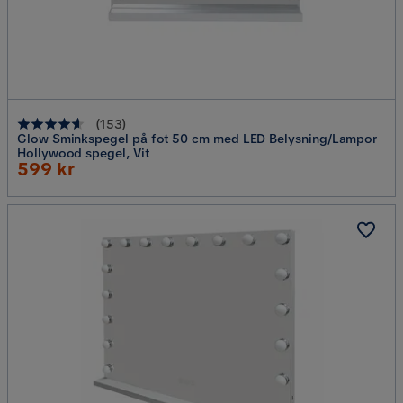
(
153
)
Glow Sminkspegel på fot 50 cm med LED Belysning/Lampor
Hollywood spegel, Vit
Rabatterat
599 kr
Pris