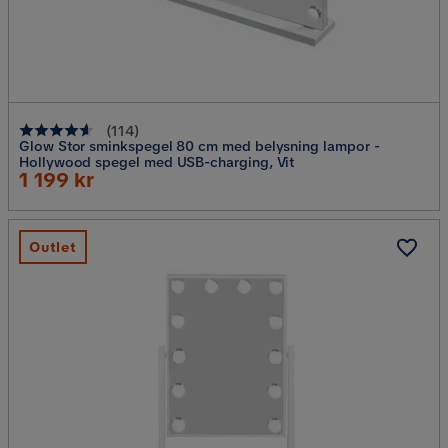
(
114
)
Glow Stor sminkspegel 80 cm med belysning lampor -
Hollywood spegel med USB-charging, Vit
Rabatterat
1 199 kr
Pris
Outlet