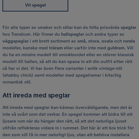
Vit spegel
För alla typer av smaker och stilar kan du hitta prisvärda
speglar
hos Trendrum. Här finner du
hallspeglar
och andra typer av
väggspeglar
i ett brett sortiment av
små
,
stora
,
ovala
och
runda
modeller, kanske med
träram
eller varför inte med
guldram
. Vill
du ha en mindre modell till sminkbordet eller en störrer klassisk
modell till hallen, så att du kan spana in att din outfit sitter rätt
så har vi det. Vi har även flera varianter i antik vintage-stil
(shabby chick) samt modeller med spegelramar i kitschig
romantisk stil.
Att inreda med speglar
Att inreda med speglar kan kännas överväldigande, men det är
inte så svårt som det verkar. En spegel kommer att bidra till ett
ljusare rum när du hänger den rätt, så att det naturliga ljuset
utifrån reflekteras vidare in i rummet. Det här är ett bra trick för
den som vill få in mer naturligt ljus, utan att behöva installera