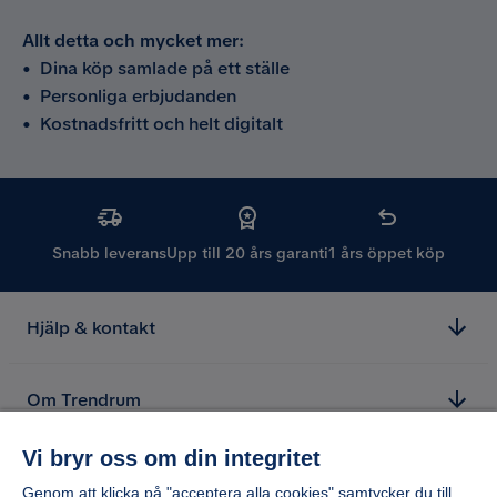
Allt detta och mycket mer:
•
Dina köp samlade på ett ställe
•
Personliga erbjudanden
•
Kostnadsfritt och helt digitalt
Snabb leverans
Upp till 20 års garanti
1 års öppet köp
Hjälp & kontakt
Om Trendrum
Vi bryr oss om din integritet
Genom att klicka på "acceptera alla cookies" samtycker du till