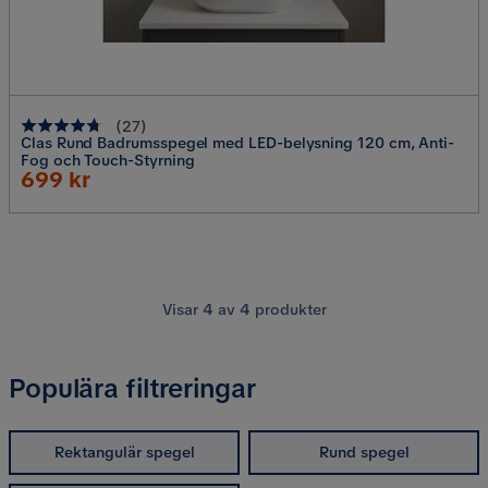
(
27
)
Clas Rund Badrumsspegel med LED-belysning 120 cm, Anti-
Fog och Touch-Styrning
Rabatterat
699 kr
Pris
Visar
4
av
4
produkter
Populära filtreringar
Rektangulär spegel
Rund spegel