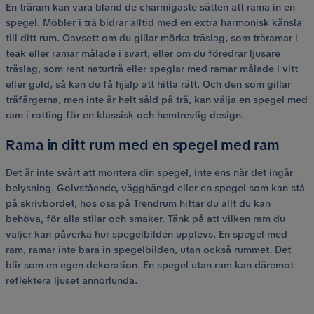
En träram kan vara bland de charmigaste sätten att rama in en
spegel. Möbler i trä bidrar alltid med en extra harmonisk känsla
till ditt rum. Oavsett om du gillar mörka träslag, som träramar i
teak eller ramar målade i svart, eller om du föredrar ljusare
träslag, som rent naturträ eller speglar med ramar målade i vitt
eller guld, så kan du få hjälp att hitta rätt. Och den som gillar
träfärgerna, men inte är helt såld på trä, kan välja en spegel med
ram i rotting för en klassisk och hemtrevlig design.
Rama in ditt rum med en spegel med ram
Det är inte svårt att montera din spegel, inte ens när det ingår
belysning. Golvstående, vägghängd eller en spegel som kan stå
på skrivbordet, hos oss på Trendrum hittar du allt du kan
behöva, för alla stilar och smaker. Tänk på att vilken ram du
väljer kan påverka hur spegelbilden upplevs. En spegel med
ram, ramar inte bara in spegelbilden, utan också rummet. Det
blir som en egen dekoration. En spegel utan ram kan däremot
reflektera ljuset annorlunda.