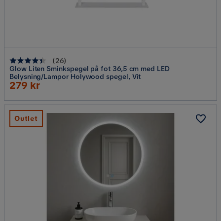
(
26
)
Glow Liten Sminkspegel på fot 36,5 cm med LED
Belysning/Lampor Holywood spegel, Vit
Rabatterat
279 kr
Pris
Outlet