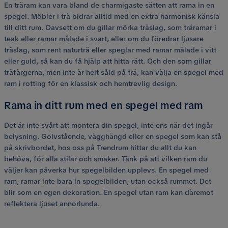
En träram kan vara bland de charmigaste sätten att rama in en
spegel. Möbler i trä bidrar alltid med en extra harmonisk känsla
till ditt rum. Oavsett om du gillar mörka träslag, som träramar i
teak eller ramar målade i svart, eller om du föredrar ljusare
träslag, som rent naturträ eller speglar med ramar målade i vitt
eller guld, så kan du få hjälp att hitta rätt. Och den som gillar
träfärgerna, men inte är helt såld på trä, kan välja en spegel med
ram i rotting för en klassisk och hemtrevlig design.
Rama in ditt rum med en spegel med ram
Det är inte svårt att montera din spegel, inte ens när det ingår
belysning. Golvstående, vägghängd eller en spegel som kan stå
på skrivbordet, hos oss på Trendrum hittar du allt du kan
behöva, för alla stilar och smaker. Tänk på att vilken ram du
väljer kan påverka hur spegelbilden upplevs. En spegel med
ram, ramar inte bara in spegelbilden, utan också rummet. Det
blir som en egen dekoration. En spegel utan ram kan däremot
reflektera ljuset annorlunda.