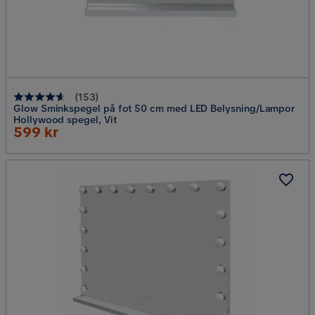
(
153
)
Glow Sminkspegel på fot 50 cm med LED Belysning/Lampor
Hollywood spegel, Vit
Rabatterat
599 kr
Pris