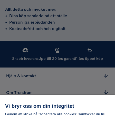
Allt detta och mycket mer:
•
Dina köp samlade på ett ställe
•
Personliga erbjudanden
•
Kostnadsfritt och helt digitalt
Snabb leverans
Upp till 20 års garanti
1 års öppet köp
Hjälp & kontakt
Om Trendrum
Vi bryr oss om din integritet
Genom att klicka på "acceptera alla cookies" samtycker du till