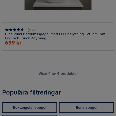
(
27
)
Clas Rund Badrumsspegel med LED-belysning 120 cm, Anti-
Fog och Touch-Styrning
Rabatterat
699 kr
Pris
Visar
4
av
4
produkter
Populära filtreringar
Rektangulär spegel
Rund spegel