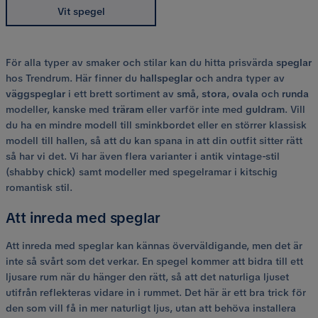
Vit spegel
För alla typer av smaker och stilar kan du hitta prisvärda
speglar
hos Trendrum. Här finner du
hallspeglar
och andra typer av
väggspeglar
i ett brett sortiment av
små
,
stora
,
ovala
och
runda
modeller, kanske med
träram
eller varför inte med
guldram
. Vill
du ha en mindre modell till sminkbordet eller en störrer klassisk
modell till hallen, så att du kan spana in att din outfit sitter rätt
så har vi det. Vi har även flera varianter i antik vintage-stil
(shabby chick) samt modeller med spegelramar i kitschig
romantisk stil.
Att inreda med speglar
Att inreda med speglar kan kännas överväldigande, men det är
inte så svårt som det verkar. En spegel kommer att bidra till ett
ljusare rum när du hänger den rätt, så att det naturliga ljuset
utifrån reflekteras vidare in i rummet. Det här är ett bra trick för
den som vill få in mer naturligt ljus, utan att behöva installera