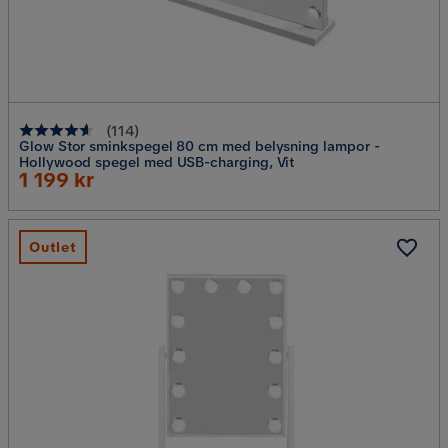
(
114
)
Glow Stor sminkspegel 80 cm med belysning lampor -
Hollywood spegel med USB-charging, Vit
Rabatterat
1 199 kr
Pris
Outlet