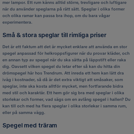
mer lampor. Ett rum känns alltid större, trevligare och luftigare
när du använder speglarna på rätt sätt. Speglar i olika former
och olika ramar kan passa bra ihop, om du bara vågar
experimentera.
Små & stora speglar till rimliga priser
Det är ett faktum att det är mycket enklare att använda en stor
spegel anpassad för helkroppsfigurer när du provar kläder, och
en annan typ av spegel när du ska sätta på läppstift eller raka
dig. Oavsett vilken spegel du letar efter så kan du hitta din
drömspegel här hos Trendrum. Att inreda ett hem kan lätt dra
iväg i kostnader, så då är det extra viktigt att småsaker, som
speglar, inte ska kosta alltför mycket, men fortfarande bidra
med stil och karaktär. Ett hem gör sig bra med speglar i olika
storlekar och former, vad sägs om en avlång spegel i hallen? Du
kan till och med ha flera speglar i olika storlekar i samma rum,
eller på samma vägg.
Spegel med träram