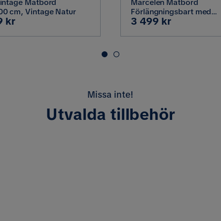
intage Matbord
Marcelen Matbord
0 cm, Vintage Natur
Förlängningsbart med
Pris
9 kr
3 499 kr
illäggsskiva, Brun
Missa inte!
Utvalda tillbehör
ngligt