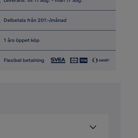
Leverans: tis 11 aug. - mån 17 aug.
Delbetala från 201:-/månad
1 års öppet köp
Flexibel betalning