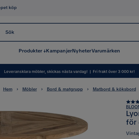
ppet köp
Sök
Produkter
Kampanjer
Nyheter
Varumärken
Leveransklara möbler, skickas nästa vardag!
|
Fri frakt över 3 000 kr!
Hem
Möbler
Bord & matgrupp
Matbord & köksbord
BLOO
Lyo
för
Vinta