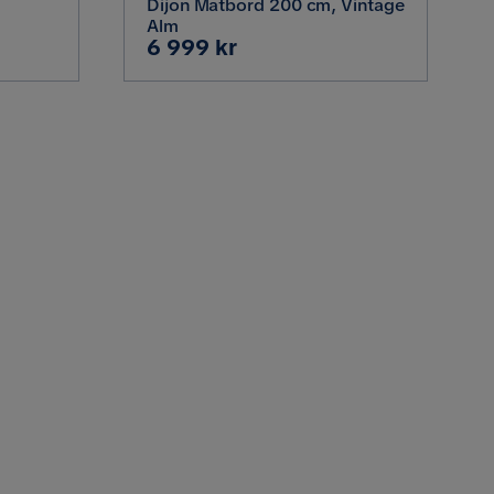
Dijon Matbord 200 cm, Vintage
Alm
Pris
6 999 kr
Verified by Trustvoice