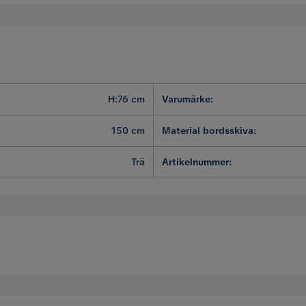
H:76 cm
Varumärke
:
150 cm
Material bordsskiva
:
Trä
Artikelnummer
:
tt se på
an förstår att alla bord ser olika och unika ut. Detta är ing
r börjat lossnat och blivit fult, det här kommer hålla och bli f