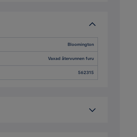
Bloomington
Vaxad återvunnen furu
562315
et bord som man måste byta ut efter
inare.