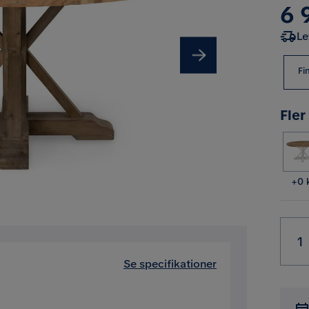
Pri
6 
Le
Fi
Fler
Pris
+
0 
Se specifikationer