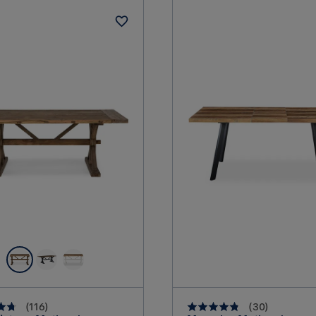
Brun
Form
Brun
Utseende
Rustik
Färg ben
i springorna..
Lyon
fint bord!
(
116
)
(
30
)