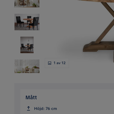
1 av 12
Mått
Höjd: 76 cm