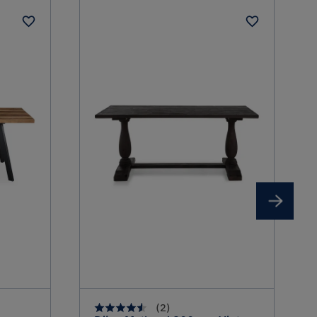
Rund
Vintage
Brun
1
(
2
)