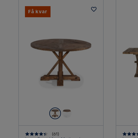
Övrigt
Få kvar
Färg
Sara G
•
2 år sedan
SG
Färgnamn
Superfint!
Stil
Nackdelen är alla smulor som åker 
Serie
Susanna L
•
4 år sedan
SL
Skivan kändes lite plastig, i övrigt 
Erik B
•
4 år sedan
EB
(
61
)