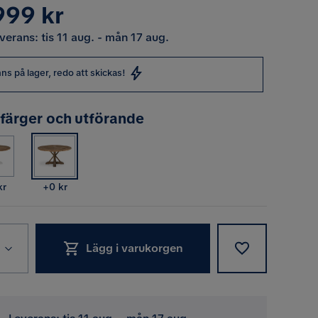
s
999 kr
verans: tis 11 aug. - mån 17 aug.
nns på lager, redo att skickas!
 färger och utförande
Pris
kr
+
0 kr
Lägg i varukorgen