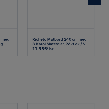
Plywood,Metall
Metall
m med
Richeto Matbord 240 cm med
Bouclé
ig
8 Karol Matstolar, Rökt ek / Vit
Pris
11 999 kr
Bouclé
Svart
Vit