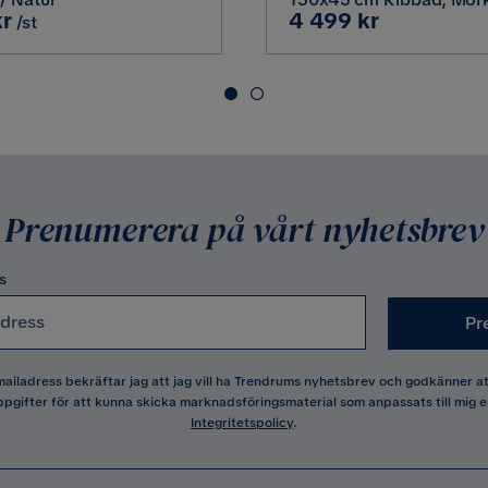
Pris
kr
4 499 kr
/ Brunt Trä
/st
MDF
Nej
Förvaring av tilläggsskivor/il
Prenumerera på vårt nyhetsbrev
Naturlig finish
Utseende
s
100 Kg
Färg ben
Pr
 matbord med naturlig träfinish.
Montering krävs
 mailadress bekräftar jag att jag vill ha Trendrums nyhetsbrev och godkänner 
62 kg
Skötselråd
pgifter för att kunna skicka marknadsföringsmaterial som anpassats till mig e
Integritetspolicy
.
Brun
Form