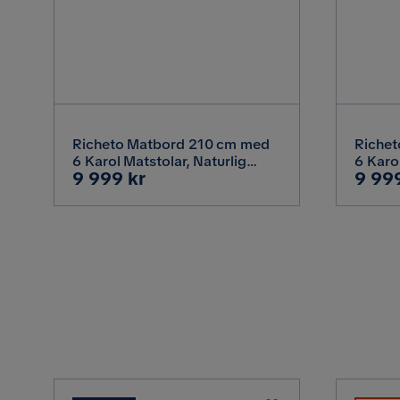
Material
Materialutseende
Metalutseende
Richeto Matbord 210 cm med
Riche
Material
6 Karol Matstolar, Naturlig
6 Karol
Pris
Pris
9 999 kr
9 99
finish / Vit Bouclé
Boucl
Material klädsel
Övrigt
Färgnamn
Vikt
Serie