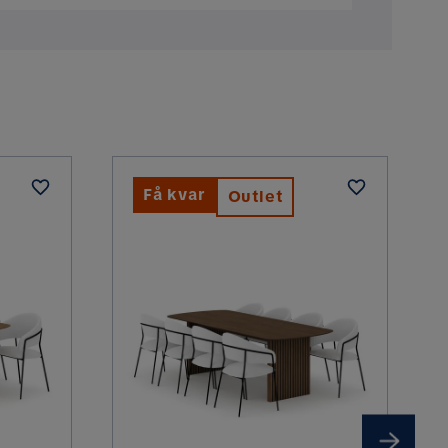
h inbärning som du kan välja i kassan. Om
.
Naturlig finish
h funktionalitet.
Rektangulär
1x Matbord,6x Stol
Få kvar
Outlet
46 cm
53 cm