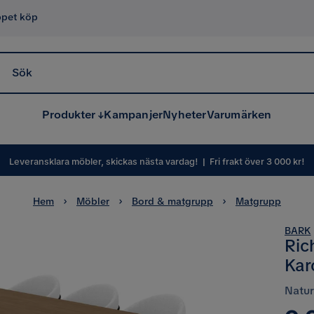
ppet köp
Sök
Produkter
Kampanjer
Nyheter
Varumärken
Leveransklara möbler, skickas nästa vardag!
|
Fri frakt över 3 000 kr!
Hem
Möbler
Bord & matgrupp
Matgrupp
BARK
Ric
Kar
Naturl