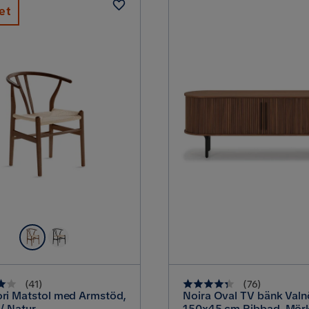
et
0 cm
76 cm
Bordsskivans tjocklek
172 cm
Bredd
240 cm
Storlek
8
MDF
Material ben
(
41
)
(
76
)
ri Matstol med Armstöd,
Noira Oval TV bänk Valn
Trä
Materialval
 / Natur
150x45 cm Ribbad, Mör