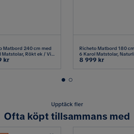
Tyg,Metall
Material stomme
Stål
Material ben
to Matbord 240 cm med
Richeto Matbord 180 c
Metall,Trä
Klädselutseende
 Matstolar, Rökt ek / Vit
6 Karol Matstolar, Naturl
Pris
9 kr
8 999 kr
é
finish / Vit Bouclé
Polyester
Vit
Färg ben
Upptäck fler
7.7 kg
Färg
Ofta köpt tillsammans med
Karol