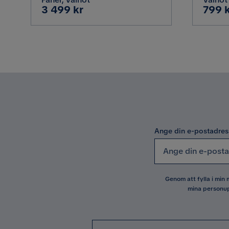
Pris
Pris
3 499 kr
799 
Materialtyp
Funktion
Förlängningsbart
Övrigt
Färgnamn
Ange din e-postadres
Maxvikt
Design
Stilrent
Genom att fylla i min
Vikt
mina personup
Färg