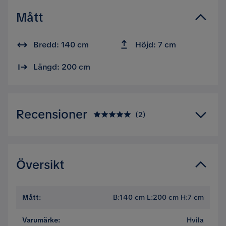
Mått
Bredd: 140 cm
Höjd: 7 cm
Längd: 200 cm
Recensioner
(
2
)
5.0
5
☆
4
☆
3
☆
Översikt
2
☆
1
☆
2 betyg
Mått
:
B:140 cm L:200 cm H:7 cm
Recensioner (2)
Varumärke
:
Hvila