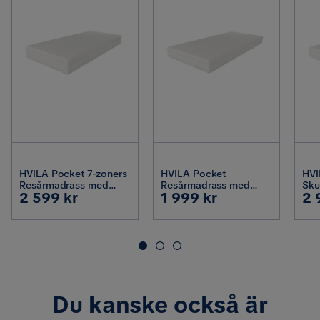
HVILA Pocket 7-zoners
HVILA Pocket
HVI
Resårmadrass med
Resårmadrass med
Sku
Pris
Pris
Pr
2 599 kr
1 999 kr
2 
Tvättbar Klädsel
Tvättbar Klädsel
Pol
80x200 cm
90x200 cm
cm
Du kanske också är