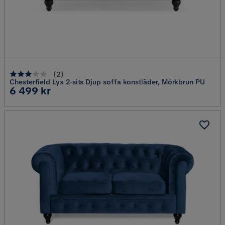
(
2
)
Chesterfield Lyx 2-sits Djup soffa konstläder, Mörkbrun PU
Pris
6 499 kr