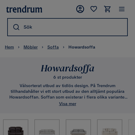
Sök
Hem
Möbler
Soffa
Howardsoffa
Howardsoffa
6 st produkter
Välsorterat utbud av tidlös design. På Trendrum
tillhandahåller vi ett stort utbud av den alltjämt populära
Howardsoffan. Soffan som existerar i flera olika varianter
har sina rötter i 1800-talet och är kanske mer populär nu än
Visa mer
någonsin. Då flera av våra Howardsoffor kan beställas med
klädsel enligt personliga önskemål är vi säkra på att du
skall finna vad du söker!