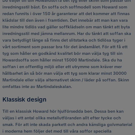
Du väljer till din Howardsoffa det tyg eller skinn som passar din
inredningsstil bäst. En soffa och soffmodell som Howard som
redan funnits i över 150 år garanterar att det kommer att finnas
klädslar till den även i framtiden. Det innebär att man kan vara
lite mindre tidlös vad gäller soffklädseln om man tänkt att byta
inredningsstil med jämna mellanrum. Har du tänkt att soffan ska
vara betydligt länge så finns det slitstarka och tidlösa tyger i
vårt sortiment som passar bra för det ändamålet. För att få ett
tyg som håller en godkänd kvalitet bör man välja tyg till sin
Howardsoffa som håller minst 15000 Martindale. Ska du ha
soffan i en offentlig miljö eller ett utrymme som kräver mer
hållbarhet än så bör man välja ett tyg som klarar minst 30000
Martindale eller välja alternativet skinn / läder på soffan. Skinn
omfattas inte av Martindaleskalan.
Klassisk design
Till en klassisk Howard hör hjulförsedda ben. Dessa ben kan
väljas i ett antal olika metallutföranden allt efter tycke och
smak. För att inte skada parkett och andra känsliga golvmaterial
i moderna hem följer det med till våra soffor speciella