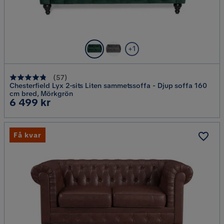
+1
(
57
)
Chesterfield Lyx 2-sits Liten sammetssoffa - Djup soffa 160
cm bred, Mörkgrön
Pris
6 499 kr
Få kvar