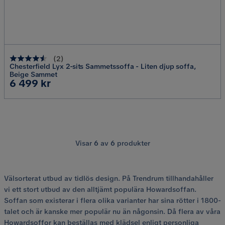
(
2
)
Chesterfield Lyx 2-sits Sammetssoffa - Liten djup soffa,
Beige Sammet
Pris
6 499 kr
Visar
6
av
6
produkter
Välsorterat utbud av tidlös design. På Trendrum tillhandahåller
vi ett stort utbud av den alltjämt populära Howardsoffan.
Soffan som existerar i flera olika varianter har sina rötter i 1800-
talet och är kanske mer populär nu än någonsin. Då flera av våra
Howardsoffor kan beställas med klädsel enligt personliga