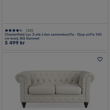
(
32
)
Chesterfield Lyx 2-sits Liten sammetssoffa - Djup soffa 160
cm bred, Blå Sammet
Pris
5 499 kr