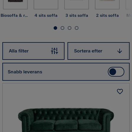
Biosoffa & reclinersoffa
4 sits soffa
3 sits soffa
2 sits soffa
Mo
Sortera efter
Alla filter
Sortera efter
Snabb leverans