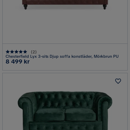
(
2
)
Chesterfield Lyx 3-sits Djup soffa konstläder, Mörkbrun PU
Pris
8 499 kr