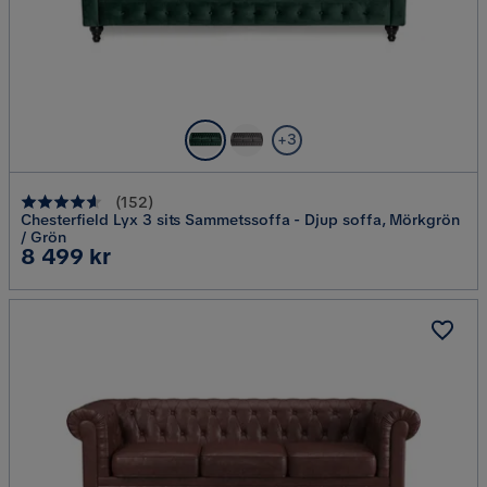
+3
(
152
)
Chesterfield Lyx 3 sits Sammetssoffa - Djup soffa, Mörkgrön
/ Grön
Pris
8 499 kr