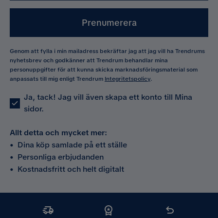
Vändbara dynor position
Ryggdyna
Prenumerera
Avtagbar klädsel position
Sittdyna & ryggdyna
Genom att fylla i min mailadress bekräftar jag att jag vill ha Trendrums
Avtagbar klädsel
Ja
nyhetsbrev och godkänner att Trendrum behandlar mina
personuppgifter för att kunna skicka marknadsföringsmaterial som
anpassats till mig enligt Trendrum
Integritetspolicy
.
Övrigt
Ja, tack! Jag vill även skapa ett konto till Mina
Form
Rak
sidor.
Färgnamn
Offwhite
Allt detta och mycket mer:
•
Dina köp samlade på ett ställe
Färg ben
Svart
•
Personliga erbjudanden
•
Kostnadsfritt och helt digitalt
Färg
Vit
Klädsel
Lincoln 01, Offwhite
Fotpall ingår
Nej