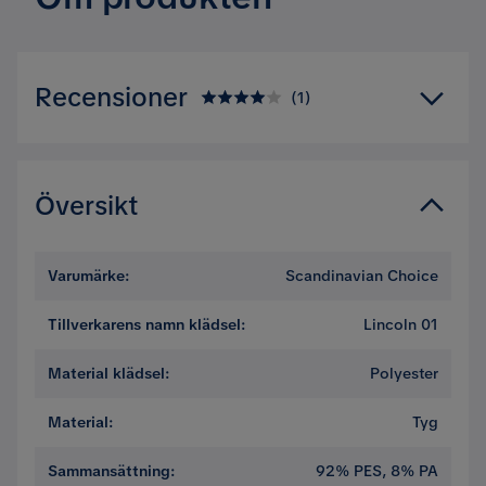
Recensioner
(
1
)
4.0
5
☆
4
☆
3
☆
Översikt
2
☆
1
☆
1 betyg
Varumärke
:
Scandinavian Choice
Recensioner (1)
Tillverkarens namn klädsel
:
Lincoln 01
Jad A
Material klädsel
:
Polyester
JA
Material
:
Tyg
4 dagar sedan
Sammansättning
:
92% PES, 8% PA