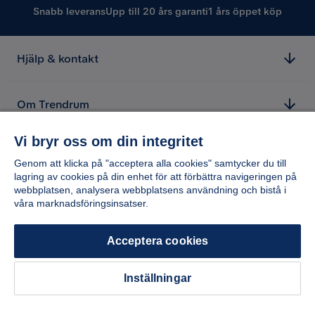
Snabb leverans
Upp till 20 års garanti
1 års öppet köp
Serie
Valencia
Hjälp & kontakt
Valencia Extra Djup Fåtölj
Storlek
Om Trendrum
Höjd
81 cm
Vi bryr oss om din integritet
Höjd ben
8 cm
Genom att klicka på "acceptera alla cookies" samtycker du till
lagring av cookies på din enhet för att förbättra navigeringen på
Sittbredd
96 cm
webbplatsen, analysera webbplatsens användning och bistå i
våra marknadsföringsinsatser.
Sittdjup
69 cm
Acceptera cookies
Bredd
128 cm
Inställningar
Djup
103 cm
Copyright © 2026 Home Furnishing Nordic AB
Sitthöjd
42 cm