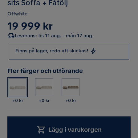
sits Soffa + Fåtölj
Offwhite
Pris
19 999 kr
Leverans: tis 11 aug. - mån 17 aug.
Finns på lager, redo att skickas!
Fler färger och utförande
Pris
Pris
Pris
+
0 kr
+
0 kr
+
0 kr
Lägg i varukorgen