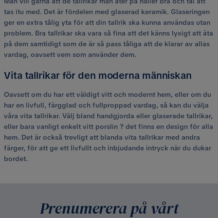
Man vill gärna att de tallrikar man äter på håller bra och tål att
tas itu med. Det är fördelen med glaserad keramik. Glaseringen
ger en extra tålig yta för att din tallrik ska kunna användas utan
problem. Bra tallrikar ska vara så fina att det känns lyxigt att äta
på dem samtidigt som de är så pass tåliga att de klarar av allas
vardag, oavsett vem som använder dem.
Vita tallrikar för den moderna människan
Oavsett om du har ett väldigt vitt och modernt hem, eller om du
har en livfull, färgglad och fullproppad vardag, så kan du välja
våra vita tallrikar. Välj bland handgjorda eller glaserade tallrikar,
eller bara vanligt enkelt vitt porslin ? det finns en design för alla
hem. Det är också trevligt att blanda vita tallrikar med andra
färger, för att ge ett livfullt och inbjudande intryck när du dukar
bordet.
Prenumerera på vårt