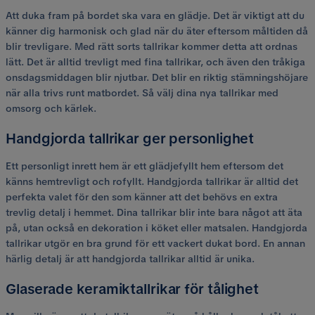
Att duka fram på bordet ska vara en glädje. Det är viktigt att du
känner dig harmonisk och glad när du äter eftersom måltiden då
blir trevligare. Med rätt sorts tallrikar kommer detta att ordnas
lätt. Det är alltid trevligt med fina tallrikar, och även den tråkiga
onsdagsmiddagen blir njutbar. Det blir en riktig stämningshöjare
när alla trivs runt matbordet. Så välj dina nya tallrikar med
omsorg och kärlek.
Handgjorda tallrikar ger personlighet
Ett personligt inrett hem är ett glädjefyllt hem eftersom det
känns hemtrevligt och rofyllt. Handgjorda tallrikar är alltid det
perfekta valet för den som känner att det behövs en extra
trevlig detalj i hemmet. Dina tallrikar blir inte bara något att äta
på, utan också en dekoration i köket eller matsalen. Handgjorda
tallrikar utgör en bra grund för ett vackert dukat bord. En annan
härlig detalj är att handgjorda tallrikar alltid är unika.
Glaserade keramiktallrikar för tålighet