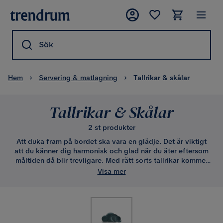
Sök
Hem
Servering & matlagning
Tallrikar & skålar
Tallrikar & Skålar
2 st produkter
Att duka fram på bordet ska vara en glädje. Det är viktigt
att du känner dig harmonisk och glad när du äter eftersom
måltiden då blir trevligare. Med rätt sorts tallrikar kommer
detta att ordnas lätt. Det är alltid trevligt med fina tallrikar,
Visa mer
och även den tråkiga onsdagsmiddagen blir njutbar. Det
blir en riktig stämningshöjare när alla trivs runt matbordet.
Så välj dina nya tallrikar med omsorg och kärlek.