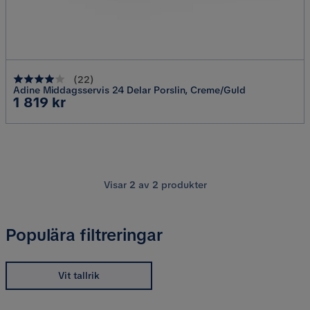
(
22
)
Adine Middagsservis 24 Delar Porslin, Creme/Guld
Pris
1 819 kr
Visar
2
av
2
produkter
Populära filtreringar
Vit tallrik