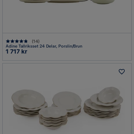
(
14
)
Adine Tallriksset 24 Delar, Porslin/Brun
Pris
1 717 kr