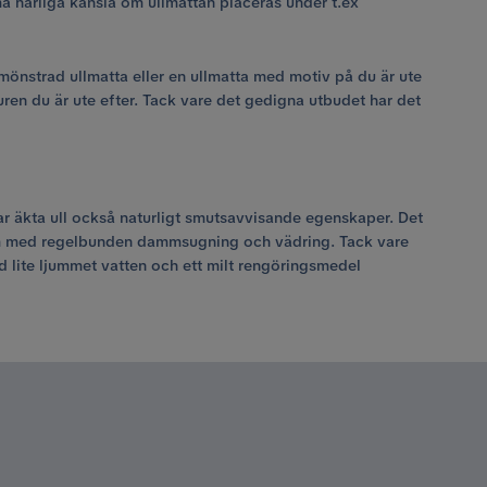
a härliga känsla om ullmattan placeras under t.ex
n mönstrad ullmatta eller en ullmatta med motiv på du är ute
uren du är ute efter. Tack vare det gedigna utbudet har det
har äkta ull också naturligt smutsavvisande egenskaper. Det
äst om med regelbunden dammsugning och vädring. Tack vare
 med lite ljummet vatten och ett milt rengöringsmedel