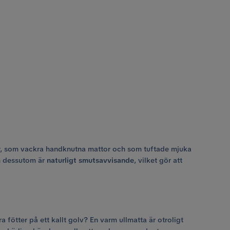
tor, som vackra handknutna mattor och som tuftade mjuka
om dessutom är
naturligt smutsavvisande
, vilket gör att
 fötter på ett kallt golv? En varm ullmatta är otroligt