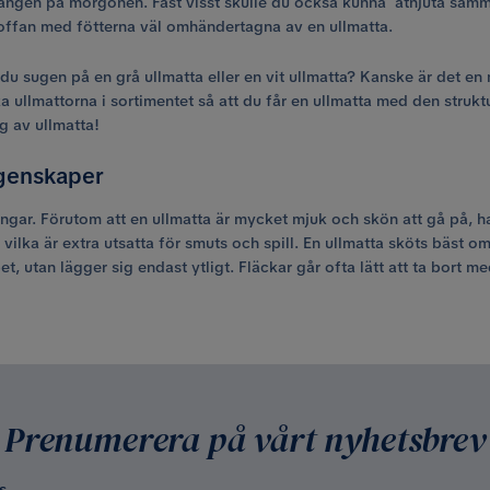
 sängen på morgonen. Fast visst skulle du också kunna åtnjuta samm
soffan med fötterna väl omhändertagna av en ullmatta.
r du sugen på en grå ullmatta eller en vit ullmatta? Kanske är det e
a ullmattorna i sortimentet så att du får en ullmatta med den strukt
g av ullmatta!
egenskaper
dningar. Förutom att en ullmatta är mycket mjuk och skön att gå på, 
or, vilka är extra utsatta för smuts och spill. En ullmatta sköts b
upet, utan lägger sig endast ytligt. Fläckar går ofta lätt att ta bort
Prenumerera på vårt nyhetsbrev
s