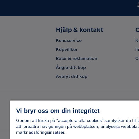
Hjälp & kontakt
O
Kundservice
K
Köpvillkor
I
Retur & reklamation
C
Ångra ditt köp
Avbryt ditt köp
Vi bryr oss om din integritet
Genom att klicka på "acceptera alla cookies" samtycker du till 
att förbättra navigeringen på webbplatsen, analysera webbplat
marknadsföringsinsatser.