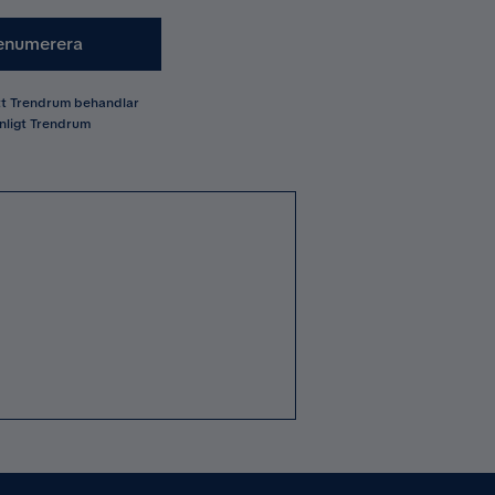
enumerera
att Trendrum behandlar
nligt Trendrum