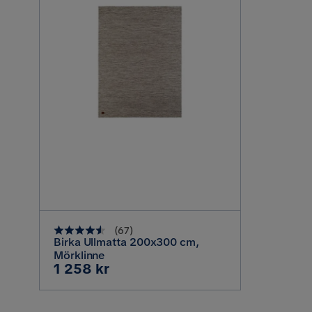
(
67
)
Birka Ullmatta 200x300 cm,
Mörklinne
Pris
1 258 kr