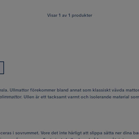
Visar
1
av
1
produkter
 känsla. Ullmattor förekommer bland annat som klassiskt vävda mat
elimmattor
. Ullen är ett tacksamt varmt och isolerande material s
as i sovrummet. Vore det inte härligt att slippa sätta ner dina bara