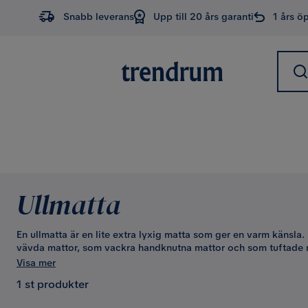
Snabb leverans
Upp till 20 års garanti
1 års ö
Ullmatta
En ullmatta är en lite extra lyxig matta som ger en varm känsl
vävda mattor, som vackra handknutna mattor och som tuftade mj
ullmattor i kategorin
Kelimmattor
. Ullen är ett tacksamt varmt
Visa mer
smutsavvisande
, vilket gör att ullmattan kan passa bra i de fle
1 st produkter