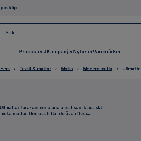
ppet köp
Sök
Produkter
Kampanjer
Nyheter
Varumärken
Hem
Textil & mattor
Matta
Modern matta
Ullmatta
a. Ullmattor förekommer bland annat som klassiskt
uka mattor. Hos oss hittar du även flera
 och isolerande material som dessutom är
naturligt
sta av husets rum.