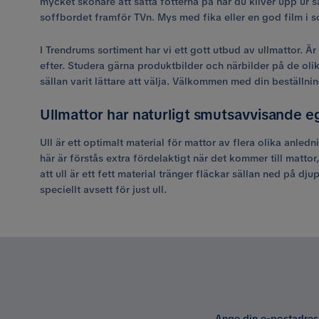
mycket skönare att sätta fötterna på när du kliver upp ur
soffbordet framför TVn. Mys med fika eller en god film i 
I Trendrums sortiment har vi ett gott utbud av ullmattor. Ä
efter. Studera gärna produktbilder och närbilder på de olik
sällan varit lättare att välja. Välkommen med din beställnin
Ullmattor har naturligt smutsavvisande 
Ull är ett optimalt material för mattor av flera olika anle
här är förstås extra fördelaktigt när det kommer till matt
att ull är ett fett material tränger fläckar sällan ned på dj
speciellt avsett för just ull.
Ange din e-postadres