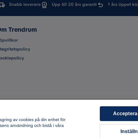
Snabb leverans
Upp till 20 års garanti
1 års öppet kö
m Trendrum
öpvillkor
ntegritetspolicy
ookiepolicy
Acceptera
lagring av cookies på din enhet för
sens användning och bistå i våra
Inställ