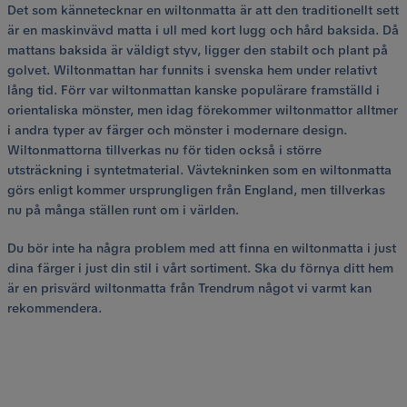
Det som kännetecknar en wiltonmatta är att den traditionellt sett
är en maskinvävd matta i ull med kort lugg och hård baksida. Då
mattans baksida är väldigt styv, ligger den stabilt och plant på
golvet. Wiltonmattan har funnits i svenska hem under relativt
lång tid. Förr var wiltonmattan kanske populärare framställd i
orientaliska mönster, men idag förekommer wiltonmattor alltmer
i andra typer av färger och mönster i modernare design.
Wiltonmattorna tillverkas nu för tiden också i större
utsträckning i syntetmaterial. Vävtekninken som en wiltonmatta
görs enligt kommer ursprungligen från England, men tillverkas
nu på många ställen runt om i världen.
Du bör inte ha några problem med att finna en wiltonmatta i just
dina färger i just din stil i vårt sortiment. Ska du förnya ditt hem
är en prisvärd wiltonmatta från Trendrum något vi varmt kan
rekommendera.