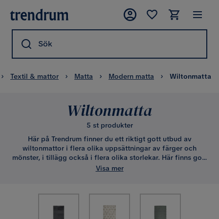
Sök
Textil & mattor
Matta
Modern matta
Wiltonmatta
Wiltonmatta
5 st produkter
Här på Trendrum finner du ett riktigt gott utbud av
wiltonmattor i flera olika uppsättningar av färger och
mönster, i tillägg också i flera olika storlekar. Här finns gott
om mattor som kan passa ihop med fler typer av stilar och
Visa mer
heminredningar. Färgskalan går från ljusa stilrena färger, till
mörkar naturfärger, till rödare och spräckliga färger med
influenser från orienten.