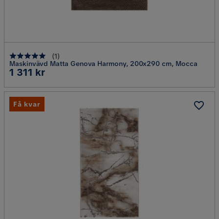
(
1
)
Maskinvävd Matta Genova Harmony, 200x290 cm, Mocca
Pris
1 311 kr
Få kvar