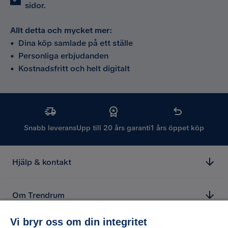
sidor.
Allt detta och mycket mer:
•
Dina köp samlade på ett ställe
•
Personliga erbjudanden
•
Kostnadsfritt och helt digitalt
Snabb leverans
Upp till 20 års garanti
1 års öppet köp
Hjälp & kontakt
Om Trendrum
Vi bryr oss om din integritet