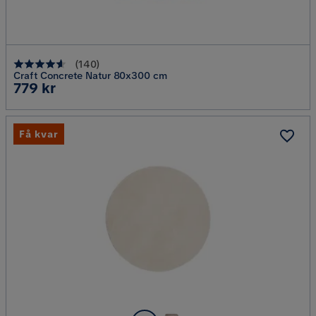
(
140
)
Craft Concrete Natur 80x300 cm
Pris
779 kr
Få kvar