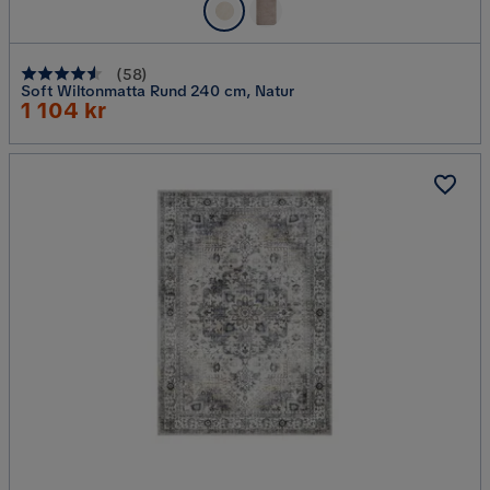
(
58
)
Soft Wiltonmatta Rund 240 cm, Natur
Rabatterat
1 104 kr
Pris