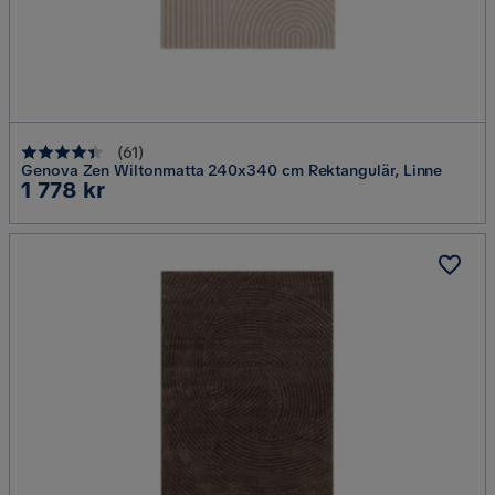
(
61
)
Genova Zen Wiltonmatta 240x340 cm Rektangulär, Linne
Pris
1 778 kr