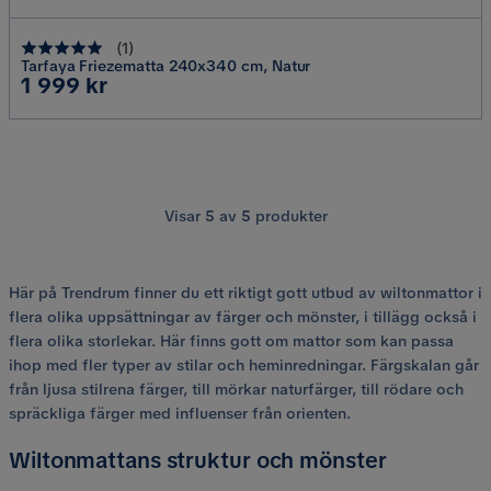
(
1
)
Tarfaya Friezematta 240x340 cm, Natur
Pris
1 999 kr
Visar
5
av
5
produkter
Här på Trendrum finner du ett riktigt gott utbud av wiltonmattor i
flera olika uppsättningar av färger och mönster, i tillägg också i
flera olika storlekar. Här finns gott om mattor som kan passa
ihop med fler typer av stilar och heminredningar. Färgskalan går
från ljusa stilrena färger, till mörkar naturfärger, till rödare och
spräckliga färger med influenser från orienten.
Wiltonmattans struktur och mönster