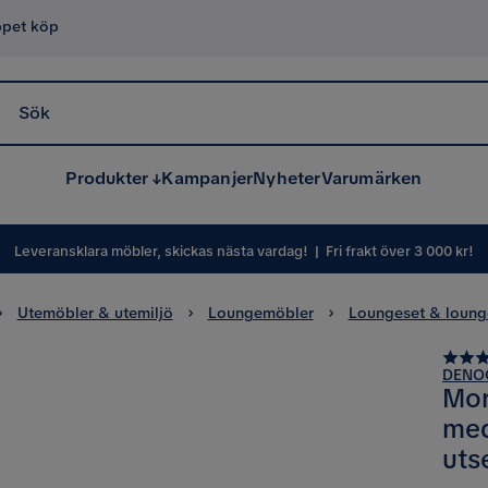
ppet köp
Sök
Produkter
Kampanjer
Nyheter
Varumärken
Leveransklara möbler, skickas nästa vardag!
|
Fri frakt över 3 000 kr!
Utemöbler & utemiljö
Loungemöbler
Loungeset & loun
DENO
Mor
med
uts