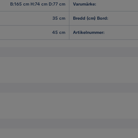
B:165 cm H:74 cm D:77 cm
Varumärke
:
35 cm
Bredd (cm) Bord
:
45 cm
Artikelnummer
:
74 cm
Höjd ben
rd i naturlig nyans är ett utmärkt val för att skapa en plat
60 cm
Höjd (cm) Bord
 personer, kan du samla både familj och vänner. Soffgruppen
äder och vind, perfekt för utomhusbruk. Soffans och fåtöljern