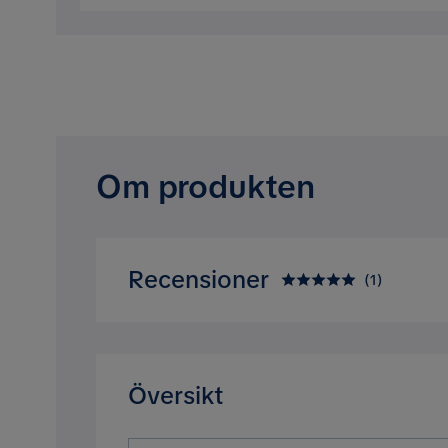
Om produkten
Recensioner
(
1
)
5.0
5
☆
4
☆
3
☆
2
☆
Översikt
1
☆
Baserat på 1 betyg