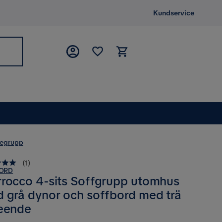
Kundservice
gegrupp
(
1
)
ORD
rocco 4-sits Soffgrupp utomhus
 grå dynor och soffbord med trä
eende