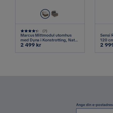
(
7
)
Marcus Mittmodul utomhus
Sensi 
med Dyna i Konstrotting, Natur
120 cm 
Pris
Pris
2 499 kr
2 99
Beige / Vita dynor
Ange din e-postadres