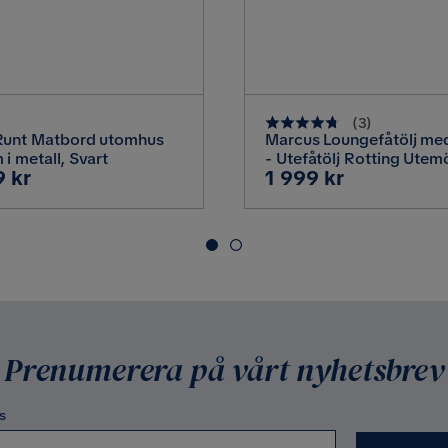
(
3
)
Runt Matbord utomhus
Marcus Loungefåtölj me
i metall, Svart
- Utefåtölj Rotting Utemö
Pris
9 kr
1 999 kr
Grå
Prenumerera på vårt nyhetsbrev
s