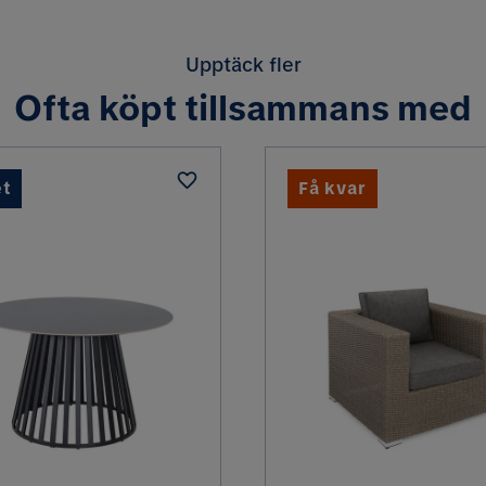
Nej
Tvättråd
Upptäck fler
Ja
Färg
Ofta köpt tillsammans med
Rektangulär
Serie
t
Få kvar
Rektangulär