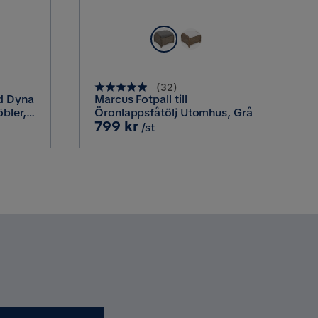
(
32
)
d Dyna
Marcus Fotpall till
bler,
Öronlappsfåtölj Utomhus, Grå
Pris
799 kr
/st