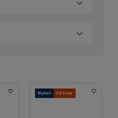
64 cm
 koppla av på, oavsett om du njuter av en
öra och tål dagligt slitage, vilket gör
165 cm
 tomtgräns eller trottoarkant. Undantag är
77 cm
 beställningar över 3 000 kr.
77 cm
h inbärning som du kan välja i kassan. Om
Nyhet
Få kvar
Trä
Aintwood