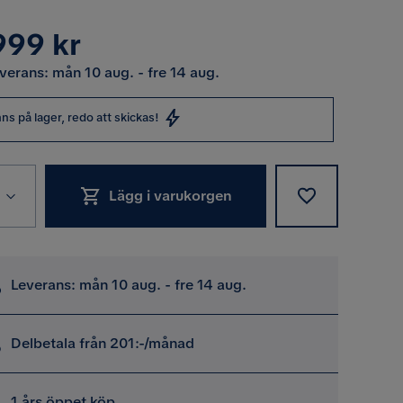
s
999 kr
verans: mån 10 aug. - fre 14 aug.
nns på lager, redo att skickas!
Lägg i varukorgen
Leverans: mån 10 aug. - fre 14 aug.
Delbetala från 201:-/månad
1 års öppet köp