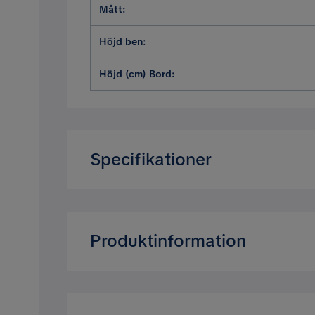
Mått
:
Recensioner (1)
Höjd ben
:
Robert J
•
1 månad sedan
RJ
Höjd (cm) Bord
:
Specifikationer
Artikelnummer:
SYN0050306
Storlek
Produktinformation
Höjd
Morrocco soffgrupp för uteplats och trädgå
Bredd (cm) Bord
generösa design, som rymmer upp till fyra
lätt att flytta och motståndskraftig mot v