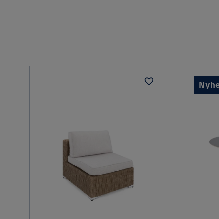
Reglerbar
Montering krävs
Form
Nyhe
Form Bord