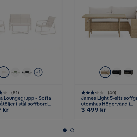
Metall
Sammansättning
Aluminium
Träslagsutseende
Polyester 
Nej
Hopfällbar
+1
Nej
Avtagbar klädsel
(
51
)
(
40
)
Loungegrupp - Soffa
James Light 5-sits soff
åtöljer i stål soffbord
utomhus Högervänd i
Beige
Färgnamn
Pris
 kr
3 499 kr
ostad glasskiva,
konstrotting, Beige
ige
Ja
Dyna ingår
Utomhus
Ingår i paket