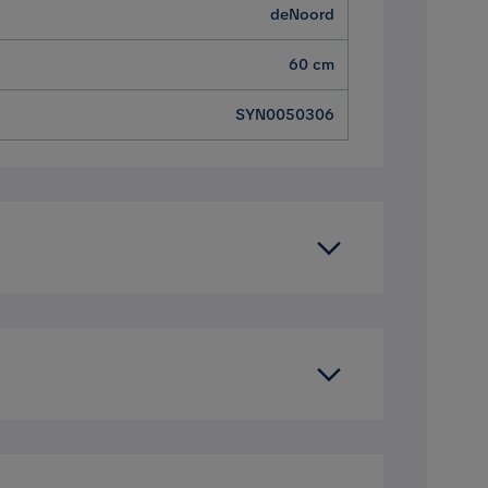
deNoord
60 cm
SYN0050306
Verified by Trustvoice
35 cm
s för avkoppling och umgänge. Med sin
45 cm
 har en stomme i aluminium, vilket gör den
as repdetaljer är i 100% polyester och