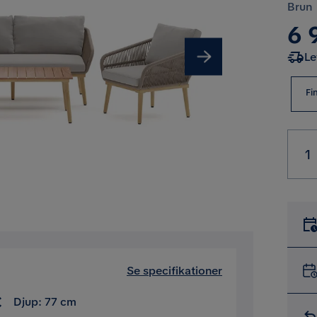
Brun
Pri
6 
Le
Fi
Se specifikationer
Djup: 77 cm