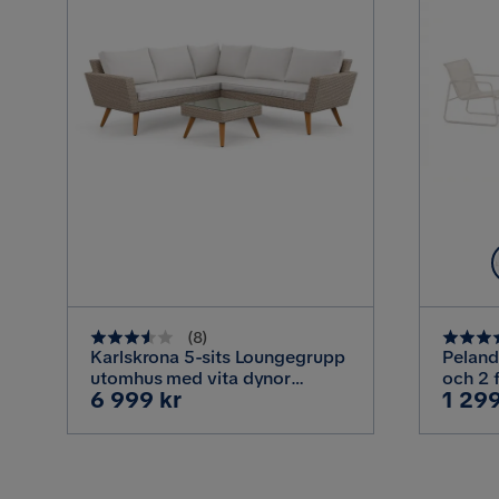
Material
Materialtyp
Material klädsel
Funktion
Förvaring
Stapelbar
(
8
)
Övrigt
Karlskrona 5-sits Loungegrupp
Pelanda 
utomhus med vita dynor
och 2 f
Dynfärg
Pris
Pris
6 999 kr
1 299
soffbord i konstrotting med
med fr
glasskiva, Brun
Ljusbe
Tvättbar
Bruk