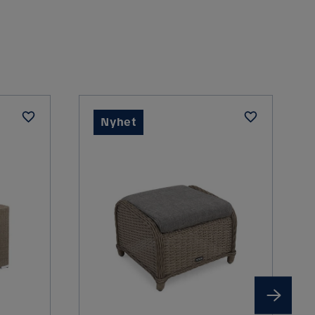
Handtvätt
Brun
Morrocco
Nyhet