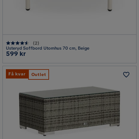
(
2
)
Usteryd Soffbord Utomhus 70 cm, Beige
Pris
599 kr
Få kvar
Outlet