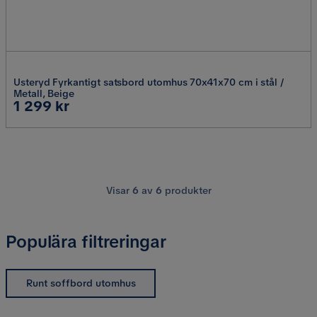
Usteryd Fyrkantigt satsbord utomhus 70x41x70 cm i stål /
Metall, Beige
Pris
1 299 kr
Visar
6
av
6
produkter
Populära filtreringar
Runt soffbord utomhus