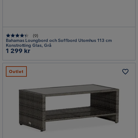
(
9
)
Bahamas Loungbord och Soffbord Utomhus 113 cm
Konstrotting Glas, Grå
Pris
1 299 kr
Outlet