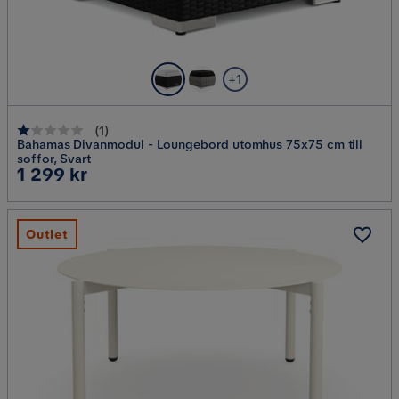
+1
(
1
)
Bahamas Divanmodul - Loungebord utomhus 75x75 cm till
soffor, Svart
Pris
1 299 kr
Outlet