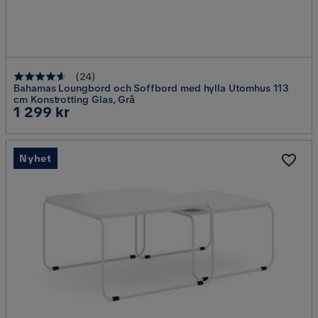
(
24
)
Bahamas Loungbord och Soffbord med hylla Utomhus 113
cm Konstrotting Glas, Grå
Pris
1 299 kr
Nyhet