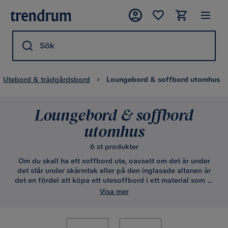
Sök
Utebord & trädgårdsbord
Loungebord & soffbord utomhus
Loungebord & soffbord
utomhus
6 st produkter
Om du skall ha ett soffbord ute, oavsett om det är under
det står under skärmtak eller på den inglasade altanen är
det en fördel att köpa ett utesoffbord i ett material som är
tåligt mot lite fukt. För detta ändamål kan vi tillhandahålla
Visa mer
ett par utesoffbord tillverkade i bl.a mycket
åldersbeständig och slittålig konstrotting.