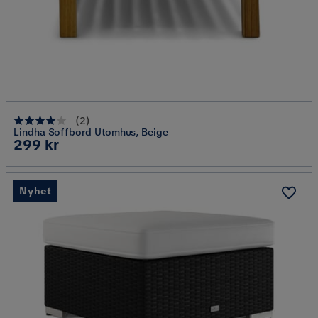
(
2
)
Lindha Soffbord Utomhus, Beige
Pris
299 kr
Nyhet