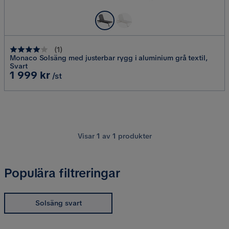
(
1
)
Monaco Solsäng med justerbar rygg i aluminium grå textil,
Svart
Pris
1 999 kr
/st
Visar
1
av
1
produkter
Populära filtreringar
Solsäng svart