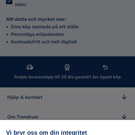
sidor.
Allt detta och mycket mer:
•
Dina köp samlade på ett ställe
•
Personliga erbjudanden
•
Kostnadsfritt och helt digitalt
Snabb leverans
Upp till 20 års garanti
1 års öppet köp
Hjälp & kontakt
Om Trendrum
Vi bryr oss om din integritet