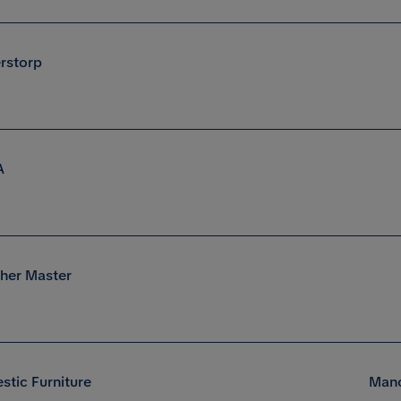
erstorp
A
her Master
stic Furniture
Man