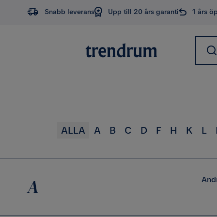
Snabb leverans
Upp till 20 års garanti
1 års ö
ALLA
A
B
C
D
F
H
K
L
And
A