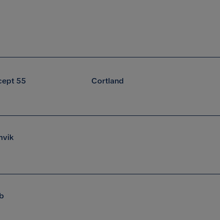
ept 55
Cortland
mvik
ab