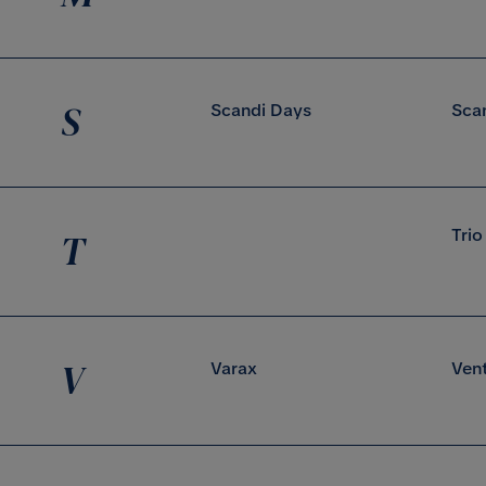
S
Scandi Days
Sca
Trio
T
V
Varax
Ven