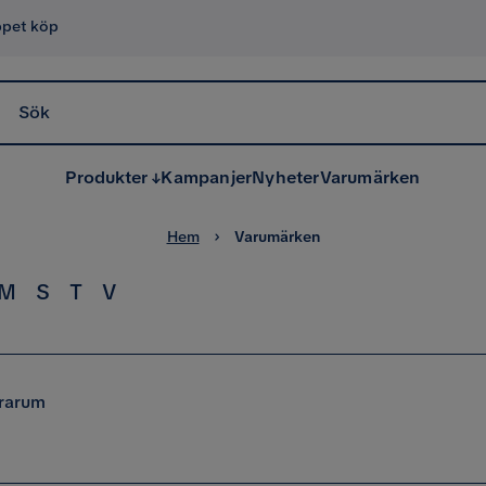
ppet köp
Sök
Produkter
Kampanjer
Nyheter
Varumärken
Hem
Varumärken
M
S
T
V
rarum