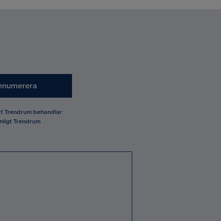
enumerera
att Trendrum behandlar
nligt Trendrum