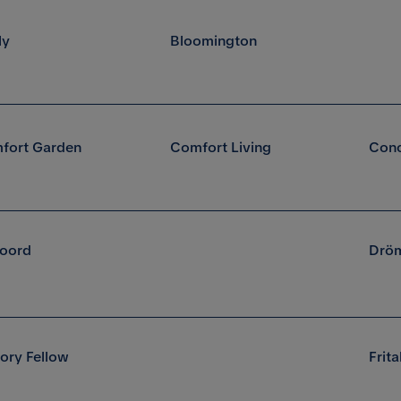
ly
Bloomington
fort Garden
Comfort Living
Conc
oord
Drö
ory Fellow
Frit