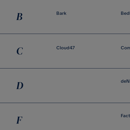
B
Bark
Bed
C
Cloud47
Com
deN
D
Fact
F