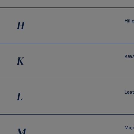
Hill
H
KW
K
Leat
L
Maje
M