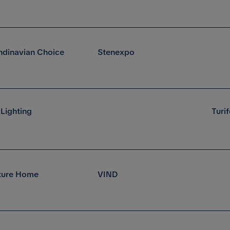
ndinavian Choice
Stenexpo
 Lighting
Turi
ture Home
VIND