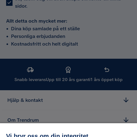
sidor.
Allt detta och mycket mer:
•
Dina köp samlade på ett ställe
•
Personliga erbjudanden
•
Kostnadsfritt och helt digitalt
Snabb leverans
Upp till 20 års garanti
1 års öppet köp
Hjälp & kontakt
Om Trendrum
Vi bryr oss om din integritet