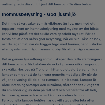
online i precis din stil till just ditt hem och för dina behov.
Inomhusbelysning - God ljusmiljö
Det finns säkert saker som är viktigare än ljus, men med ett
toppsortiment av inomhusbelysning med mycket av det bästa
kan vi inte påstå att det skulle vara speciellt mycket. För de
flesta situationer krävs god belysning; när du skall läsa en bok,
när du lagar mat, när du bygger lego med barnen, när du stickar
eller pysslar med någon annan hobby för att ta några exempel.
Det är genom ljussättning som du skapar den rätta stämningen i
ditt hem och därför behöver du också planera vilka lampor du
ska välja. Hos oss på Trendrum hittar du ett stort urval billiga
lampor som gör att du kan vara generös mot dig själv när du
väljer belysning till de olika rummen i din bostad. Lampor är
både inredningsdetaljer och ljuskällor, därför är det viktigt att
du använder dig av dem på rätt sätt och planerar för att kök,
hall, vardagsrum och sovrum får olika sorters lampor.
Funktionella lampor behövs när du vill städa eller leta efter