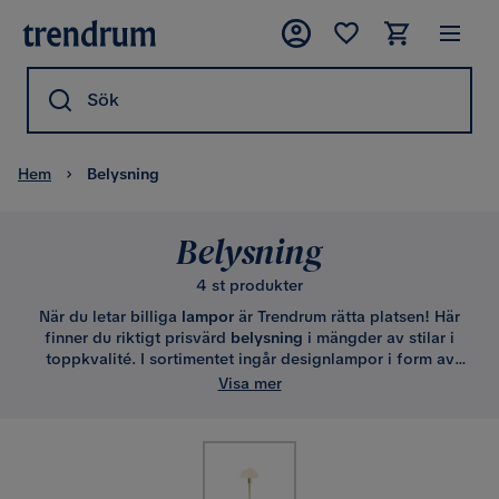
Sök
Hem
Belysning
Belysning
4 st produkter
När du letar billiga
lampor
är Trendrum rätta platsen! Här
finner du riktigt prisvärd
belysning
i mängder av stilar i
toppkvalité. I sortimentet ingår designlampor i form av
armaturer för både golv, väggar, tak fönster och bord. För
Visa mer
taket bland annat plafonder, kristallkronor och kökslampor.
För väggen läs- och sänglampor. För golv, bord och
fönster, golv-, bord- och fönsterlampor. Välkommen in att
fynda dig en snygg lampa redan idag! Vi är övertygade om
att du kan hitta en lampa online i precis din stil till just ditt