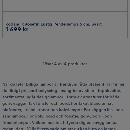
Rödäng x Josefin Lustig Pendellampa 6 cm, Svart
Pris
1 699 kr
Visar
4
av
4
produkter
När du letar billiga
lampor
är Trendrum rätta platsen! Här finner
du riktigt prisvärd
belysning
i mängder av stilar i toppkvalité. I
sortimentet ingår designlampor i form av armaturer för både
golv, väggar, tak fönster och bord. För taket bland annat
plafonder, kristallkronor och kökslampor. För väggen läs- och
sänglampor. För golv, bord och fönster, golv-, bord- och
fönsterlampor. Välkommen in att fynda dig en snygg lampa
redan idag! Vi är övertygade om att du kan hitta en lampa