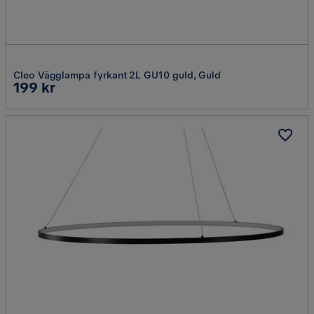
Cleo Vägglampa fyrkant 2L GU10 guld, Guld
Pris
199 kr