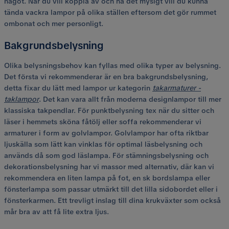
något. När du vill koppla av och ha det mysigt vill du kunna
tända vackra lampor på olika ställen eftersom det gör rummet
ombonat och mer personligt.
Bakgrundsbelysning
Olika belysningsbehov kan fyllas med olika typer av belysning.
Det första vi rekommenderar är en bra bakgrundsbelysning,
detta fixar du lätt med lampor ur kategorin
takarmaturer -
taklampor
. Det kan vara allt från moderna designlampor till mer
klassiska takpendlar. För punktbelysning tex när du sitter och
läser i hemmets sköna fåtölj eller soffa rekommenderar vi
armaturer i form av golvlampor. Golvlampor har ofta riktbar
ljuskälla som lätt kan vinklas för optimal läsbelysning och
används då som god läslampa. För stämningsbelysning och
dekorationsbelysning har vi massor med alternativ, där kan vi
rekommendera en liten lampa på fot, en sk bordslampa eller
fönsterlampa som passar utmärkt till det lilla sidobordet eller i
fönsterkarmen. Ett trevligt inslag till dina krukväxter som också
mår bra av att få lite extra ljus.