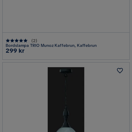
(
2
)
Bordslampa TRIO Munoz Kaffebrun, Kaffebrun
Pris
299 kr