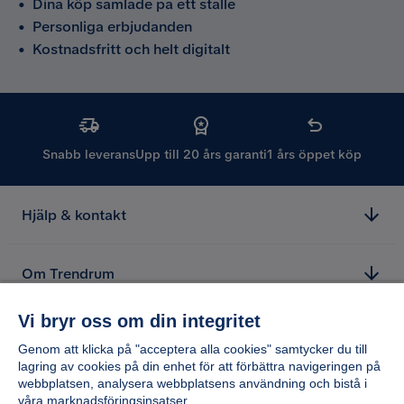
•
Dina köp samlade på ett ställe
•
Personliga erbjudanden
•
Kostnadsfritt och helt digitalt
Snabb leverans
Upp till 20 års garanti
1 års öppet köp
Hjälp & kontakt
Om Trendrum
Vi bryr oss om din integritet
Genom att klicka på "acceptera alla cookies" samtycker du till
lagring av cookies på din enhet för att förbättra navigeringen på
webbplatsen, analysera webbplatsens användning och bistå i
våra marknadsföringsinsatser.