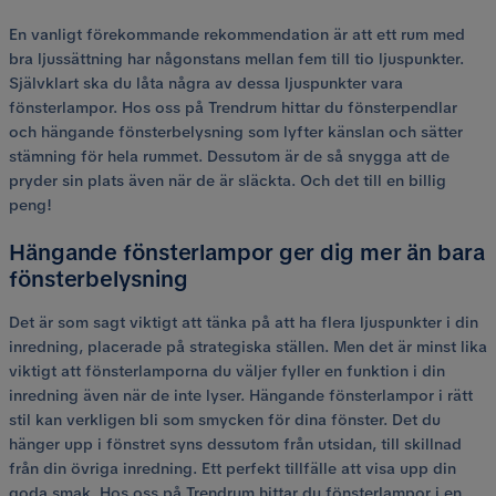
En vanligt förekommande rekommendation är att ett rum med
bra ljussättning har någonstans mellan fem till tio ljuspunkter.
Självklart ska du låta några av dessa ljuspunkter vara
fönsterlampor. Hos oss på Trendrum hittar du fönsterpendlar
och hängande fönsterbelysning som lyfter känslan och sätter
stämning för hela rummet. Dessutom är de så snygga att de
pryder sin plats även när de är släckta. Och det till en billig
peng!
Hängande fönsterlampor ger dig mer än bara
fönsterbelysning
Det är som sagt viktigt att tänka på att ha flera ljuspunkter i din
inredning, placerade på strategiska ställen. Men det är minst lika
viktigt att fönsterlamporna du väljer fyller en funktion i din
inredning även när de inte lyser. Hängande fönsterlampor i rätt
stil kan verkligen bli som smycken för dina fönster. Det du
hänger upp i fönstret syns dessutom från utsidan, till skillnad
från din övriga inredning. Ett perfekt tillfälle att visa upp din
goda smak. Hos oss på Trendrum hittar du fönsterlampor i en