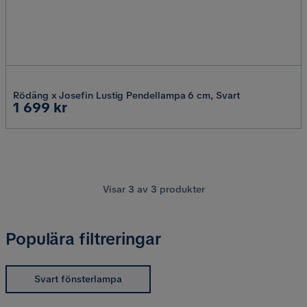
Rödäng x Josefin Lustig Pendellampa 6 cm, Svart
Pris
1 699 kr
Visar
3
av
3
produkter
Populära filtreringar
Svart fönsterlampa