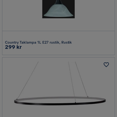
Country Taklampa 1L E27 rustik, Rustik
Pris
299 kr