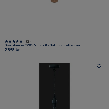
(
2
)
Bordslampa TRIO Munoz Kaffebrun, Kaffebrun
Pris
299 kr