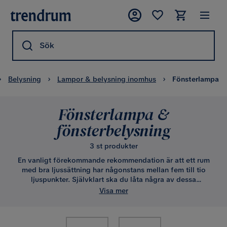
Sök
Belysning
Lampor & belysning inomhus
Fönsterlampa
Fönsterlampa &
fönsterbelysning
3 st produkter
En vanligt förekommande rekommendation är att ett rum
med bra ljussättning har någonstans mellan fem till tio
ljuspunkter. Självklart ska du låta några av dessa
ljuspunkter vara fönsterlampor. Hos oss på Trendrum hittar
Visa mer
du fönsterpendlar och hängande fönsterbelysning som
lyfter känslan och sätter stämning för hela rummet.
Dessutom är de så snygga att de pryder sin plats även när