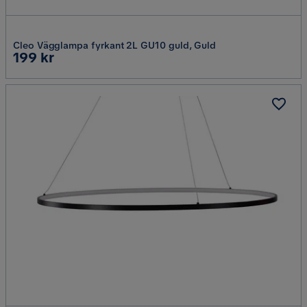
Cleo Vägglampa fyrkant 2L GU10 guld, Guld
Pris
199 kr