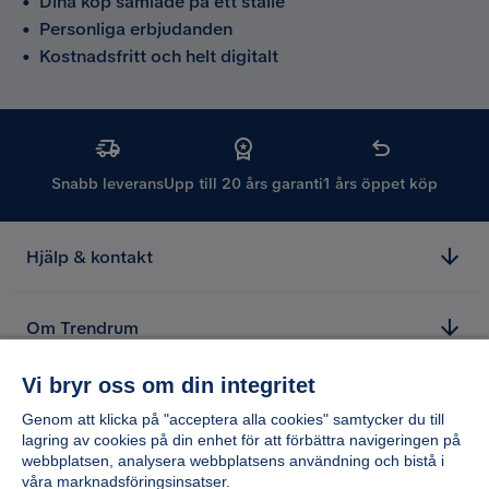
•
Dina köp samlade på ett ställe
•
Personliga erbjudanden
•
Kostnadsfritt och helt digitalt
Snabb leverans
Upp till 20 års garanti
1 års öppet köp
Hjälp & kontakt
Om Trendrum
Vi bryr oss om din integritet
Genom att klicka på "acceptera alla cookies" samtycker du till
lagring av cookies på din enhet för att förbättra navigeringen på
webbplatsen, analysera webbplatsens användning och bistå i
våra marknadsföringsinsatser.