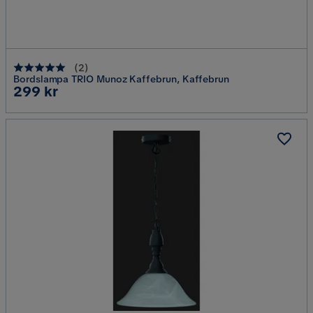
(
2
)
Bordslampa TRIO Munoz Kaffebrun, Kaffebrun
Pris
299 kr