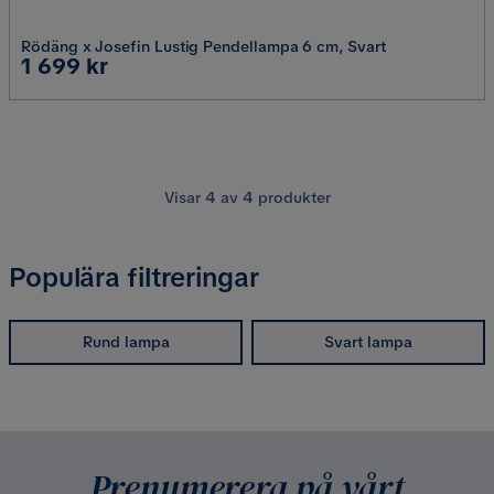
Rödäng x Josefin Lustig Pendellampa 6 cm, Svart
Pris
1 699 kr
Visar
4
av
4
produkter
Populära filtreringar
Rund lampa
Svart lampa
Prenumerera på vårt