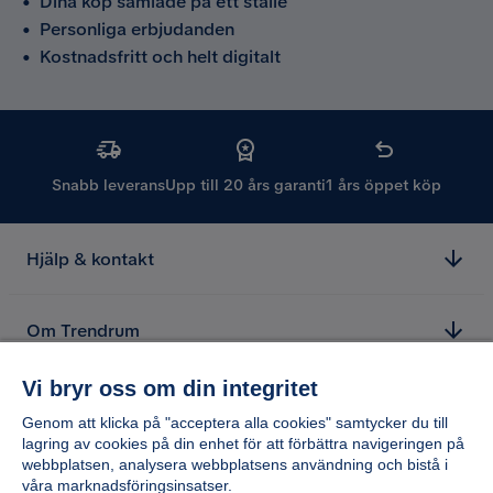
•
Dina köp samlade på ett ställe
•
Personliga erbjudanden
•
Kostnadsfritt och helt digitalt
Snabb leverans
Upp till 20 års garanti
1 års öppet köp
Hjälp & kontakt
Om Trendrum
Vi bryr oss om din integritet
Genom att klicka på "acceptera alla cookies" samtycker du till
lagring av cookies på din enhet för att förbättra navigeringen på
webbplatsen, analysera webbplatsens användning och bistå i
våra marknadsföringsinsatser.