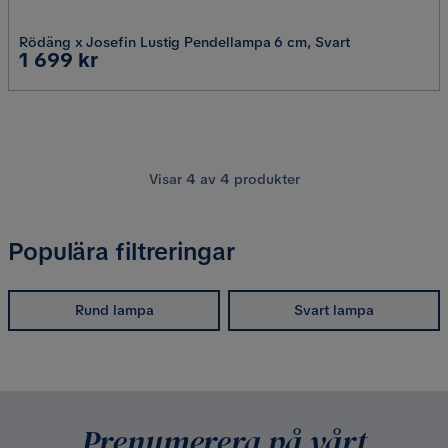
Rödäng x Josefin Lustig Pendellampa 6 cm, Svart
Pris
1 699 kr
Visar
4
av
4
produkter
Populära filtreringar
Rund lampa
Svart lampa
Prenumerera på vårt