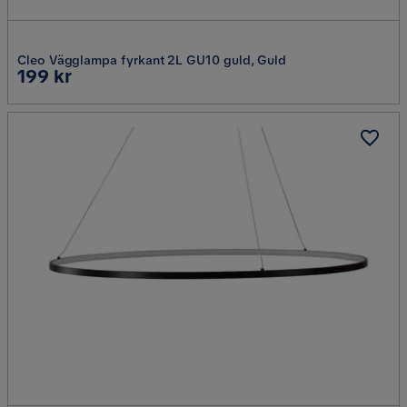
Cleo Vägglampa fyrkant 2L GU10 guld, Guld
Pris
199 kr