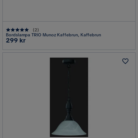
(
2
)
Bordslampa TRIO Munoz Kaffebrun, Kaffebrun
Pris
299 kr