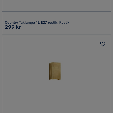
Country Taklampa 1L E27 rustik, Rustik
Pris
299 kr