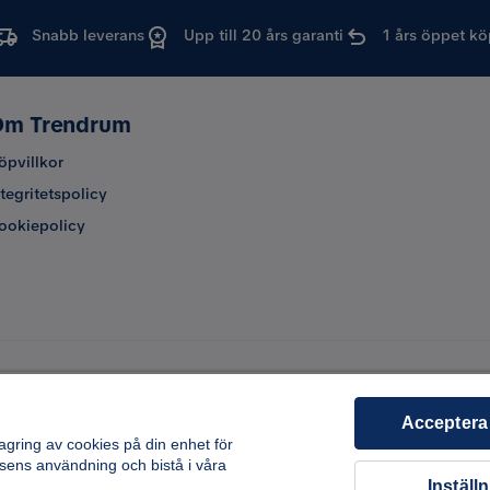
Snabb leverans
Upp till 20 års garanti
1 års öppet kö
m Trendrum
öpvillkor
ntegritetspolicy
ookiepolicy
Acceptera
lagring av cookies på din enhet för
sens användning och bistå i våra
Inställ