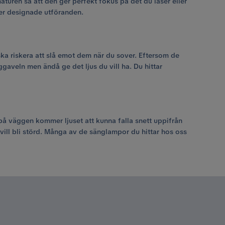
aturen så att den ger perfekt fokus på det du läser eller
mer designade utföranden.
ska riskera att slå emot dem när du sover. Eftersom de
gaveln men ändå ge det ljus du vill ha. Du hittar
på väggen kommer ljuset att kunna falla snett uppifrån
e vill bli störd. Många av de sänglampor du hittar hos oss