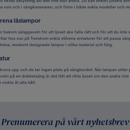
 riktad belysning att den inte stör andra. Du kan enkelt justera arm
ens rum och i sängkammaren, och finns i både enkla modeller och 
lrena läslampor
bakom sänggaveln för att ljuset ska falla rätt och för att du inte 
ttar hos oss på Trendrum enkla stilrena armaturer för att passa säng
lrena, modernt designade lampor i olika material och färg.
atur
kruva upp och de tar ingen plats på sängbordet. När lampan sitter 
aveln på en dubbelsäng är det lätt att rikta ljuset om den andra int
inkla åt alla håll.
Prenumerera på vårt nyhetsbrev