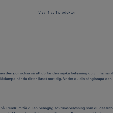
Visar
1
av
1
produkter
men den gör också så att du får den mjuka belysning du vill ha nä
äslampa när du riktar ljuset mot dig. Vrider du din sänglampa och ri
å Trendrum får du en behaglig sovrumsbelysning som du dessutom h