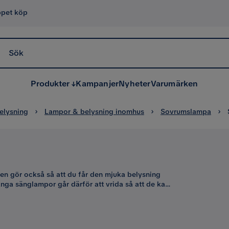
ppet köp
Sök
Produkter
Kampanjer
Nyheter
Varumärken
elysning
Lampor & belysning inomhus
Sovrumslampa
en gör också så att du får den mjuka belysning
nga sänglampor går därför att vrida så att de kan
 sänglampa och riktar ljuset mot taket eller