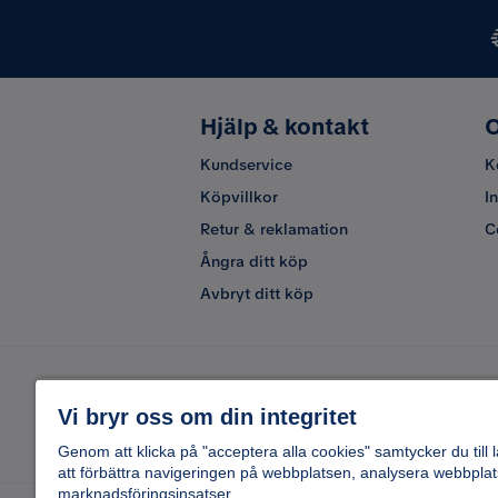
Hjälp & kontakt
O
Kundservice
K
Köpvillkor
I
Retur & reklamation
C
Ångra ditt köp
Avbryt ditt köp
Vi bryr oss om din integritet
Genom att klicka på "acceptera alla cookies" samtycker du till 
att förbättra navigeringen på webbplatsen, analysera webbplat
marknadsföringsinsatser.