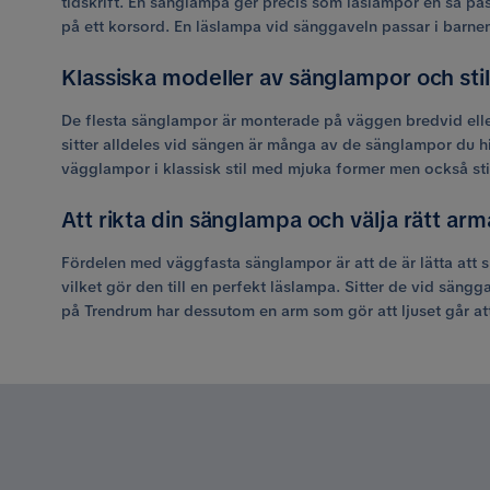
tidskrift. En sänglampa ger precis som läslampor en så pass
på ett korsord. En läslampa vid sänggaveln passar i barn
Klassiska modeller av sänglampor och sti
De flesta sänglampor är monterade på väggen bredvid eller 
sitter alldeles vid sängen är många av de sänglampor du hi
vägglampor i klassisk stil med mjuka former men också sti
Att rikta din sänglampa och välja rätt arm
Fördelen med väggfasta sänglampor är att de är lätta att s
vilket gör den till en perfekt läslampa. Sitter de vid sängg
på Trendrum har dessutom en arm som gör att ljuset går att v