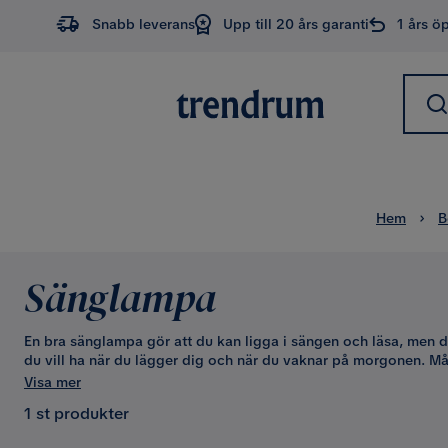
Snabb leverans
Upp till 20 års garanti
1 års ö
Hem
B
Sänglampa
En bra sänglampa gör att du kan ligga i sängen och läsa, men d
du vill ha när du lägger dig och när du vaknar på morgonen. Må
fungera som läslampa när du riktar ljuset mot dig. Vrider du din
Visa mer
väggen får du istället mer spridning och ett mjukare ljus.
1 st produkter