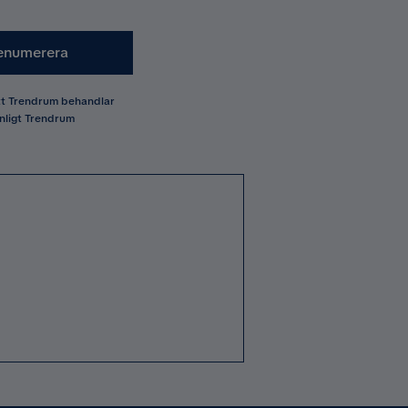
enumerera
att Trendrum behandlar
nligt Trendrum