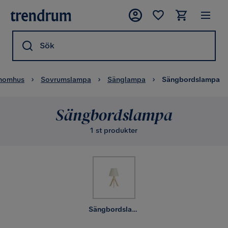
Sök
inomhus
Sovrumslampa
Sänglampa
Sängbordslampa
Sängbordslampa
1 st produkter
Sängbordslampa