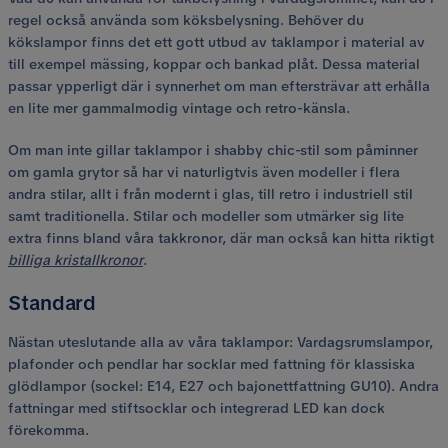
regel också använda som köksbelysning. Behöver du
kökslampor finns det ett gott utbud av taklampor i material av
till exempel mässing, koppar och bankad plåt. Dessa material
passar ypperligt där i synnerhet om man eftersträvar att erhålla
en lite mer gammalmodig vintage och retro-känsla.
Om man inte gillar taklampor i shabby chic-stil som påminner
om gamla grytor så har vi naturligtvis även modeller i flera
andra stilar, allt i från modernt i glas, till retro i industriell stil
samt traditionella. Stilar och modeller som utmärker sig lite
extra finns bland våra takkronor, där man också kan hitta riktigt
billiga kristallkronor
.
Standard
Nästan uteslutande alla av våra taklampor: Vardagsrumslampor,
plafonder och pendlar har socklar med fattning för klassiska
glödlampor (sockel: E14, E27 och bajonettfattning GU10). Andra
fattningar med stiftsocklar och integrerad LED kan dock
förekomma.