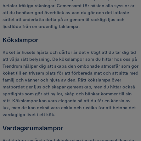
betalar tråkiga räkningar. Gemensamt för nästan alla sysslor är
att du behöver god överblick av vad du gör och det lättaste
sättet att underlätta detta på är genom tillräckligt ljus och
ljusflöde från en ordentlig taklampa.
Kökslampor
Köket är husets hjärta och därför är det viktigt att du tar dig tid
att välja rätt belysning. De kökslampor som du hittar hos oss på
Trendrum hjälper dig att skapa den ombonade atmosfär som gör
köket till en trivsam plats för att förbereda mat och att sitta med
familj och vänner och njuta av den. Rätt kökslampa över
matbordet ger ljus och skapar gemenskap, men du hittar också
spotlights som gör att hyllor, skåp och bänkar kommer till sin
rätt. Kökslampor kan vara eleganta så att du får en känsla av
lyx, men de kan också vara enkla och rustika för att betona det
vardagliga livet i ett kök.
Vardagsrumslampor
Vad du kan använda för takbelysning i vardagsrummet, kan du i