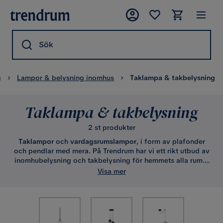
Sök
g
Lampor & belysning inomhus
Taklampa & takbelysning
Taklampa & takbelysning
2 st produkter
Taklampor
och
vardagsrumslampor
, i form av plafonder
och pendlar med mera. På Trendrum har vi ett rikt utbud av
inomhubelysning och takbelysning för hemmets alla rum. I
sortimentet finns bland annat; plafonder för sovrum,
Visa mer
pendlar för kök samt plafonder för hall och vardagsrum.