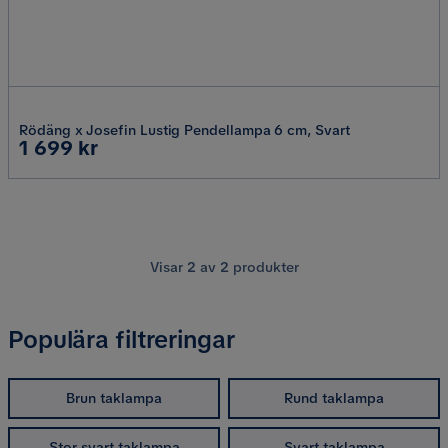
Rödäng x Josefin Lustig Pendellampa 6 cm, Svart
Pris
1 699 kr
Visar
2
av
2
produkter
Populära filtreringar
Brun taklampa
Rund taklampa
Stor svart taklampa
Svart taklampa