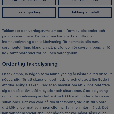
Taklampa lång
Taklampa metall
Taklampor
och
vardagsrumslampor
, i form av plafonder och
pendlar med mera. På Trendrum har vi ett rikt utbud av
inomhubelysning och takbelysning för hemmets alla rum. I
sortimentet finns bland annat; plafonder för sovrum, pendlar för
kök samt plafonder för hall och vardagsrum.
Ordentlig takbelysning
En taklampa, ja någon form takbelysning är nästan alltid absolut
nödvändig för att skapa en god ljusbild och ett gott ljusflöde i
ett rum. Många saker i vardagen handlar om att kunna orientera
sig och effektivt utföra sysslor och situationer. God belysning
och allmänbelysning är därför A och O för att underlätta dessa
situationer. Det kan vara på din arbetsplats, vid ditt skrivbord, i
ditt kök under matlagningen eller när familjen intar måltid. Det
kan var när ni spelar spel, när någon stickar, målar, läser eller