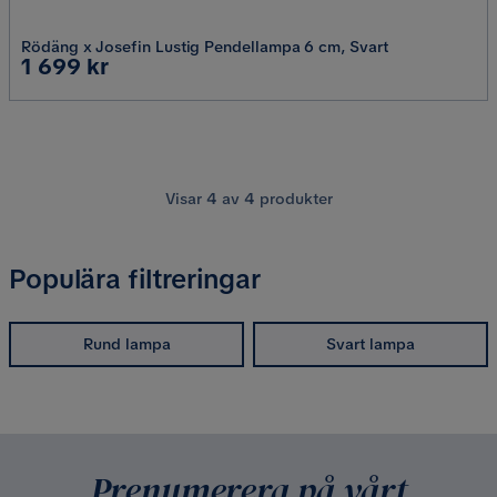
Rödäng x Josefin Lustig Pendellampa 6 cm, Svart
Pris
1 699 kr
Visar
4
av
4
produkter
Populära filtreringar
Rund lampa
Svart lampa
Prenumerera på vårt