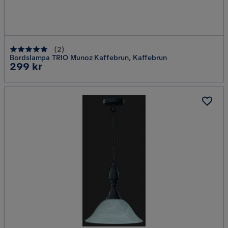
(
2
)
Bordslampa TRIO Munoz Kaffebrun, Kaffebrun
Pris
299 kr