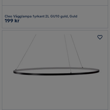
Cleo Vägglampa fyrkant 2L GU10 guld, Guld
Pris
199 kr