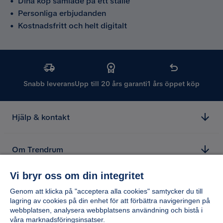
•
Dina köp samlade på ett ställe
•
Personliga erbjudanden
•
Kostnadsfritt och helt digitalt
Snabb leverans
Upp till 20 års garanti
1 års öppet köp
Hjälp & kontakt
Om Trendrum
Vi bryr oss om din integritet
Genom att klicka på "acceptera alla cookies" samtycker du till
lagring av cookies på din enhet för att förbättra navigeringen på
webbplatsen, analysera webbplatsens användning och bistå i
våra marknadsföringsinsatser.