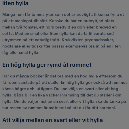
liten hylla
Många rum får tomma ytor som det är trevligt att kunna fylla ut
på ett meningsfullt sätt. Kanske du har en outnyttjad plats
mellan två fönster, ett hörn bredvid en dörr eller bredvid en
soffa. Med en smal eller liten hylla kan du ta tillvarata små
utrymmen på ett naturligt sätt. Krukväxter, prydnadssaker,
högtalare eller tidskrifter passar exempelvis bra in på en liten
låg eller smal hylla.
En hög hylla ger rymd åt rummet
Har du många böcker är det bra med en hög hylla eftersom du
får dem samlade på ett ställe. En hög hylla gör också att rummet
känns högre och luftigare. Du kan välja en svart eller vit hög
hylla, båda blir en lika vacker inramning till det du ställer i din
hylla. Om du väljer mellan en svart eller vit hylla ska du tänka på
hur resten av rummet är möblerat så att du får rätt harmoni.
Att välja mellan en svart eller vit hylla