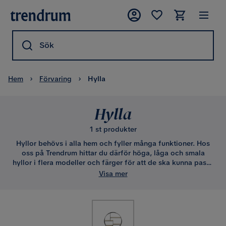
Sök
Hem
Förvaring
Hylla
Hylla
1 st produkter
Hyllor behövs i alla hem och fyller många funktioner. Hos
oss på Trendrum hittar du därför höga, låga och smala
hyllor i flera modeller och färger för att de ska kunna passa
in överallt. Alla har det gemensamt att de är både praktiska
Visa mer
och dekorativa möbler till ditt hem. Du kan välja att ha en
vacker prydnadshylla som utsmyckning eller en enkel hylla
som låter böcker eller andra föremål synas.