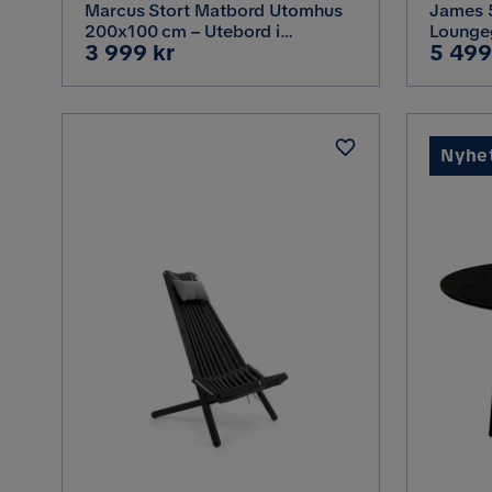
Marcus Stort Matbord Utomhus
James 
200x100 cm – Utebord i
Lounge
Pris
Pris
3 999 kr
5 499
konstrotting med glasskiva för
Soffgr
Uteplats och Trädgård, Svart
bord i 
Mörkgr
Nyhe