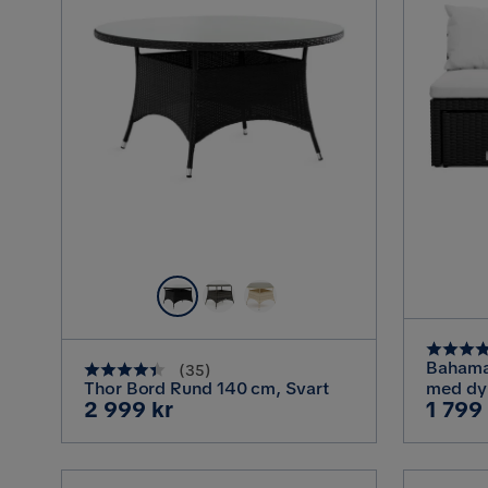
Bahama
(
35
)
Thor Bord Rund 140 cm, Svart
med dyn
Pris
Pris
2 999 kr
1 799
konstro