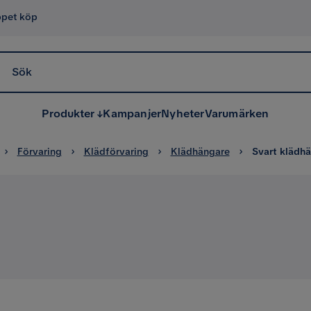
ppet köp
Sök
Produkter
Kampanjer
Nyheter
Varumärken
Förvaring
Klädförvaring
Klädhängare
Svart klädh