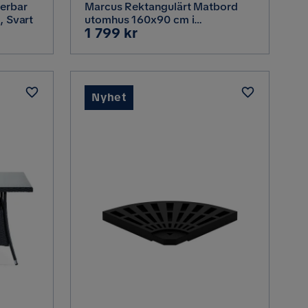
erbar
Marcus Rektangulärt Matbord
, Svart
utomhus 160x90 cm i
Pris
1 799 kr
konstrotting med glasskiva,
Svart
Nyhet