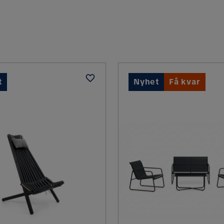
t
Nyhet
Få kvar