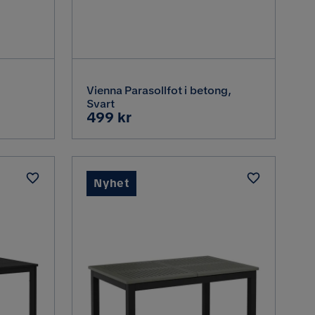
Vienna Parasollfot i betong,
Svart
Pris
499 kr
a,
Nyhet