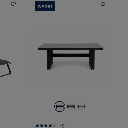
Nyhet
(
1
)