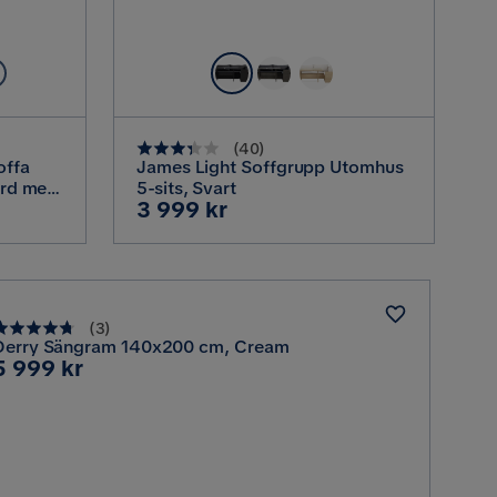
(
40
)
James Light Soffgrupp Utomhus
bord med
5-sits, Svart
Pris
3 999 kr
(
3
)
Derry Sängram 140x200 cm, Cream
Pris
5 999 kr