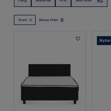
Färg
Material
Pris
Alla filter
Svart
Rensa filter
Nyhe