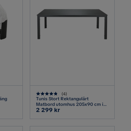
(
4
)
säng
Tunis Stort Rektangulärt
Matbord utomhus 205x90 cm i
Pris
2 299 kr
Svart
metall och plast, Svart