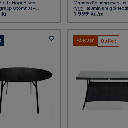
5-sits Högervänd
Monaco Solsäng med just
grupp Utomhus –
rygg i aluminium grå textil
Pris
 kr
1 999 kr
upp med grå dynor och
/st
konstrotting,
å/Svart
t
Få kvar
Outlet