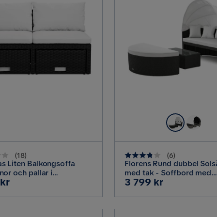
(
18
)
(
6
)
s Liten Balkongsoffa
Florens Rund dubbel Sol
or och pallar i
med tak - Soffbord med
Pris
 kr
3 799 kr
tting, Svart
glasskiva i konstrotting, 