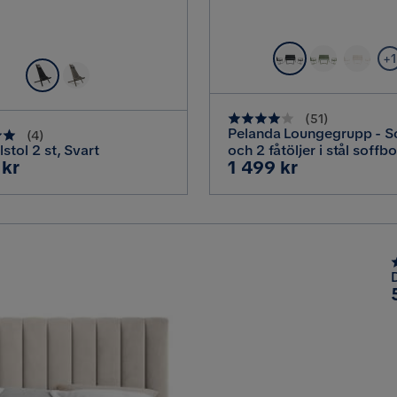
+1
(
51
)
Pelanda Loungegrupp - Soffa
(
4
)
stol 2 st, Svart
och 2 fåtöljer i stål soff
Pris
 kr
1 499 kr
frostad glasskiva, Svart