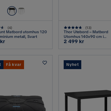
(
4
)
(
13
)
Runt Matbord utomhus 120
Thor Utebord – Matbord
uminium metall, Svart
Utomhus 140x90 cm i
Pris
 kr
2 499 kr
konstrotting med glasskiv
Svart
t
Få kvar
Nyhet