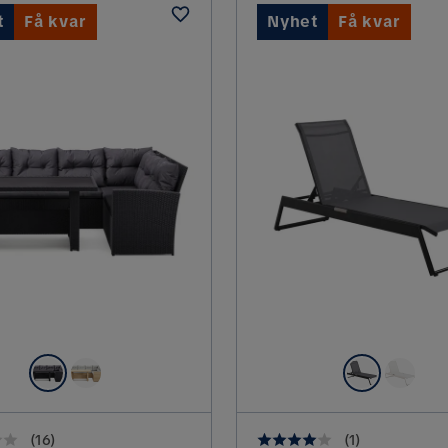
t
Få kvar
Nyhet
Få kvar
(
16
)
(
1
)