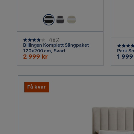
(
185
)
Billingen Komplett Sängpaket
120x200 cm, Svart
Park Sol
Rabatterat
Pris
2 999 kr
1 999
Pris
Få kvar