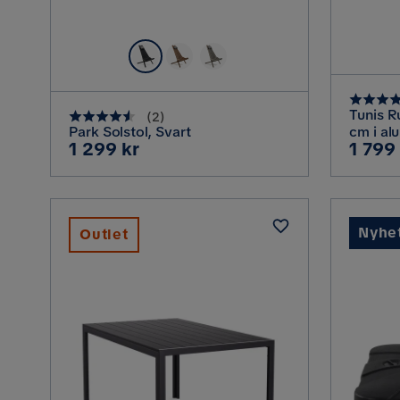
Tunis 
(
2
)
Park Solstol, Svart
cm i al
Pris
Pris
1 299 kr
1 799
Nyhe
Outlet