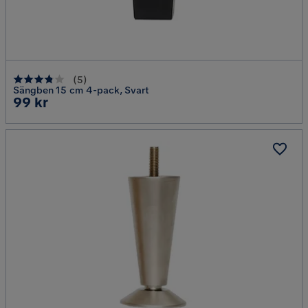
(
5
)
Sängben 15 cm 4-pack, Svart
Pris
99 kr