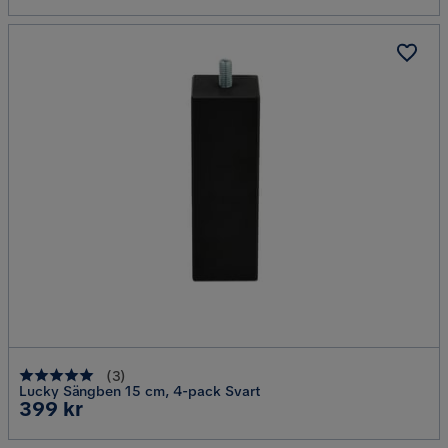
(
3
)
Lucky Sängben 15 cm, 4-pack Svart
Pris
399 kr