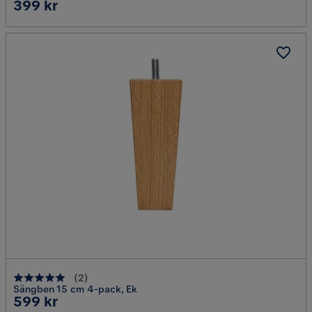
Pris
399 kr
(
2
)
Sängben 15 cm 4-pack, Ek
Pris
599 kr