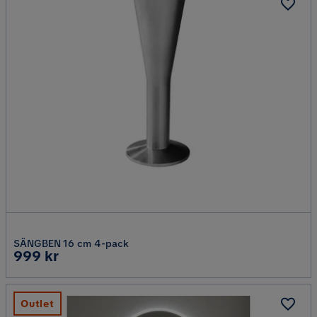
SÄNGBEN 16 cm 4-pack
Pris
999 kr
Outlet