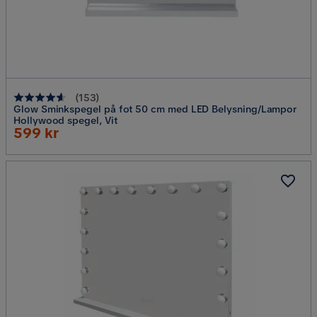
(
153
)
Glow Sminkspegel på fot 50 cm med LED Belysning/Lampor
Hollywood spegel, Vit
Rabatterat
599 kr
Pris