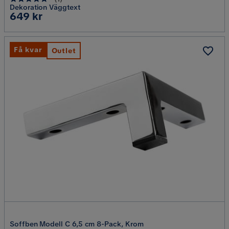
Dekoration Väggtext
Pris
649 kr
Få kvar
Outlet
Soffben Modell C 6,5 cm 8-Pack, Krom