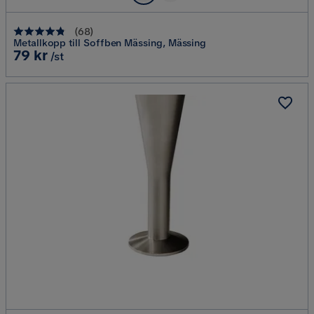
(
68
)
Metallkopp till Soffben Mässing, Mässing
Pris
79 kr
/st