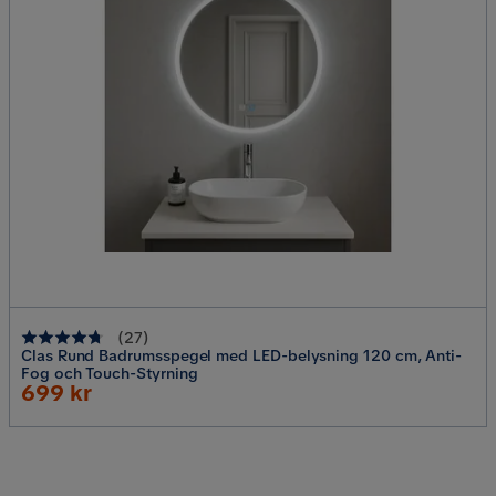
(
27
)
Clas Rund Badrumsspegel med LED-belysning 120 cm, Anti-
Fog och Touch-Styrning
Rabatterat
699 kr
Pris