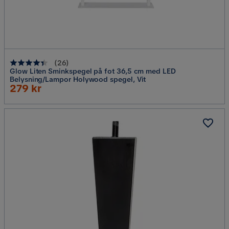
(
26
)
Glow Liten Sminkspegel på fot 36,5 cm med LED
Belysning/Lampor Holywood spegel, Vit
Rabatterat
279 kr
Pris