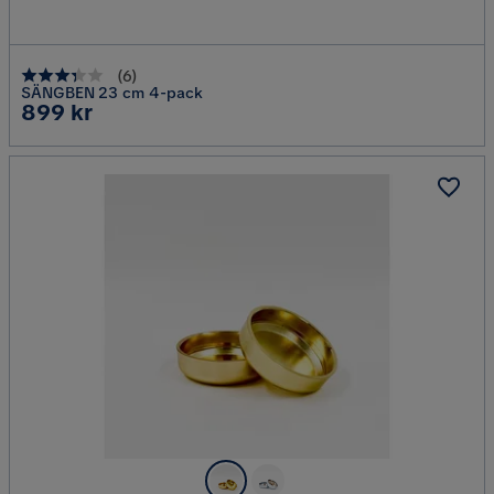
(
6
)
SÄNGBEN 23 cm 4-pack
Pris
899 kr