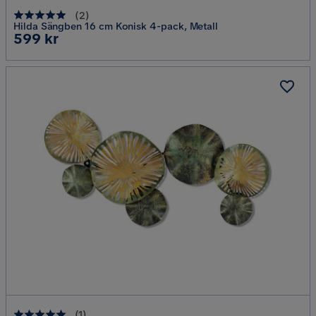
(
2
)
Hilda Sängben 16 cm Konisk 4-pack, Metall
Pris
599 kr
(
1
)