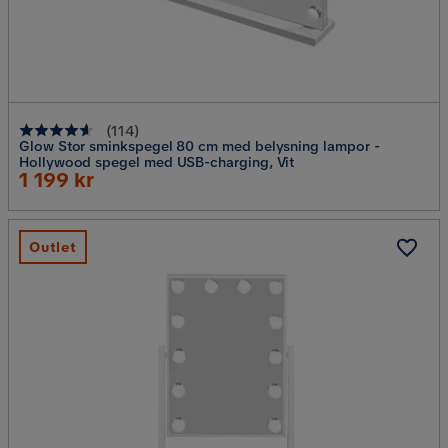
(
114
)
Glow Stor sminkspegel 80 cm med belysning lampor -
Hollywood spegel med USB-charging, Vit
Rabatterat
1 199 kr
Pris
Outlet