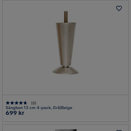
(
6
)
Sängben 13 cm 4-pack, Grå|Beige
Pris
699 kr