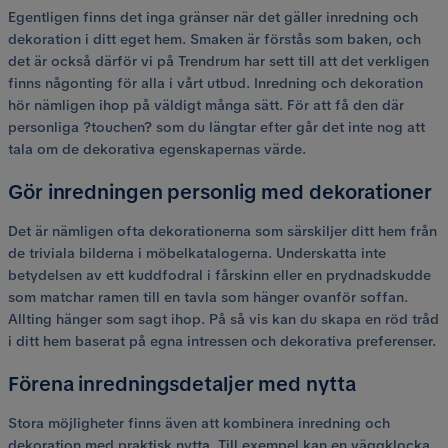
Egentligen finns det inga gränser när det gäller inredning och
dekoration i ditt eget hem. Smaken är förstås som baken, och
det är också därför vi på Trendrum har sett till att det verkligen
finns någonting för alla i vårt utbud. Inredning och dekoration
hör nämligen ihop på väldigt många sätt. För att få den där
personliga ?touchen? som du längtar efter går det inte nog att
tala om de dekorativa egenskapernas värde.
Gör inredningen personlig med dekorationer
Det är nämligen ofta dekorationerna som särskiljer ditt hem från
de triviala bilderna i möbelkatalogerna. Underskatta inte
betydelsen av ett kuddfodral i fårskinn eller en prydnadskudde
som matchar ramen till en tavla som hänger ovanför soffan.
Allting hänger som sagt ihop. På så vis kan du skapa en röd tråd
i ditt hem baserat på egna intressen och dekorativa preferenser.
Förena inredningsdetaljer med nytta
Stora möjligheter finns även att kombinera inredning och
dekoration med praktisk nytta. Till exempel kan en väggklocka