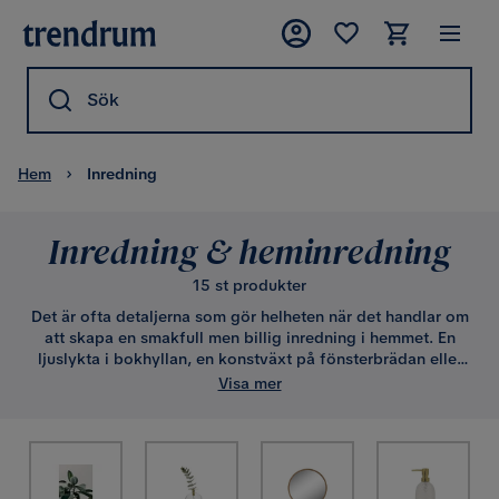
Sök
Hem
Inredning
Inredning & heminredning
15 st produkter
Det är ofta detaljerna som gör helheten när det handlar om
att skapa en smakfull men billig inredning i hemmet. En
ljuslykta i bokhyllan, en konstväxt på fönsterbrädan eller
en vacker klocka på väggen. Det är bara några exempel på
Visa mer
dekorativa inslag för hur din inredning kan nå nästa nivå.
Underskatta inte värdet på detaljernas förmåga för att
förvandla ditt hem till en vacker och trivsam miljö. Du hittar
dina dekorationer online här på Trendrum.