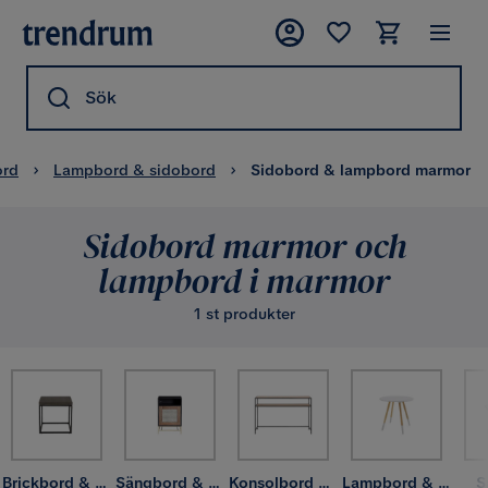
Sök
ord
Lampbord & sidobord
Sidobord & lampbord marmor
Sidobord marmor och
lampbord i marmor
1 st produkter
Brickbord & småbord
Sängbord & nattduksbord
Konsolbord & hallbord
Lampbord & sidobord
S