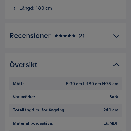
Längd: 180 cm
Recensioner
(
3
)
5.0
5
☆
4
☆
3
☆
Översikt
2
☆
1
☆
3 betyg
Mått
:
B:90 cm L:180 cm H:75 cm
Recensioner (3)
Varumärke
:
Bark
Ida
Totallängd m. förlängning
:
240 cm
I
Material bordsskiva
:
Ek,MDF
Jag är väldigt nöjd med bordet, bra kvalitet och