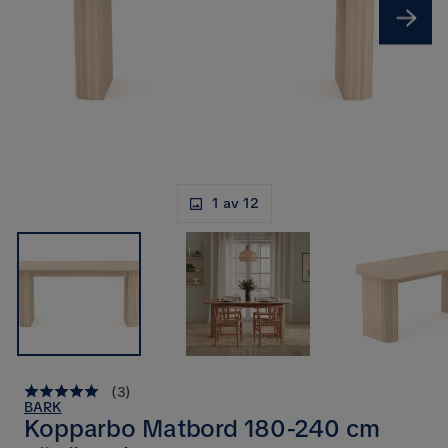
1 av 12
(
3
)
BARK
Kopparbo Matbord 180-240 cm