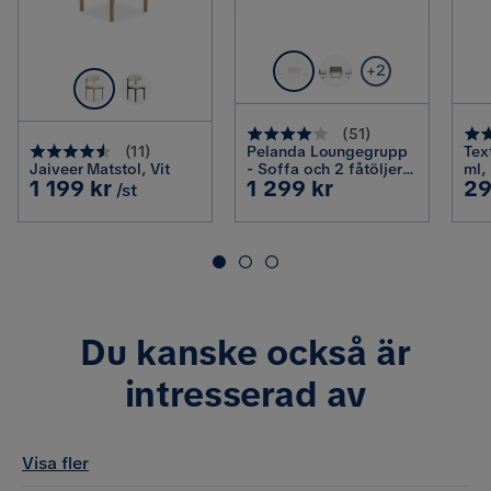
Iläggsskiva ingår
Ja
Serie
Kopparbo
+2
(
51
)
Pelanda Loungegrupp
Tex
(
11
)
Jaiveer Matstol, Vit
- Soffa och 2 fåtöljer i
ml,
Pris
Pris
Pr
1 199 kr
1 299 kr
29
stål soffbord med
/st
frostad glasskiva,
Ljusbeige
Du kanske också är
intresserad av
Visa fler