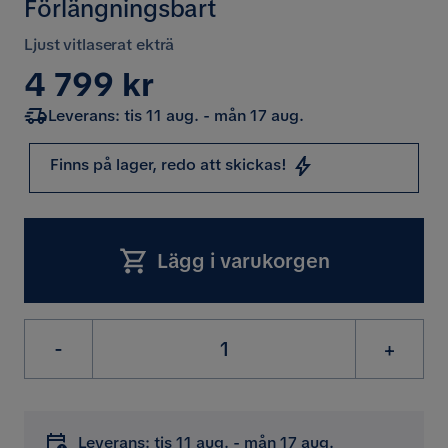
Förlängningsbart
Ljust vitlaserat ekträ
Pris
4 799 kr
Leverans: tis 11 aug. - mån 17 aug.
Finns på lager, redo att skickas!
Lägg i varukorgen
-
+
Leverans: tis 11 aug. - mån 17 aug.