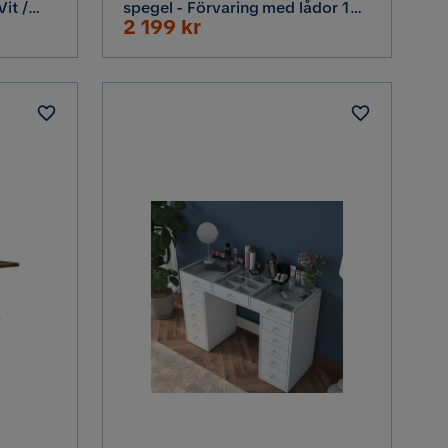
it /
spegel - Förvaring med lådor 120
Rabatterat
2 199 kr
cm, Vit
Pris