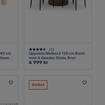
(
2
)
240 cm
Uppveda Matbord 120 cm Rund
tlaserat
med 4 Sawako Stolar, Brun
Pris
6 999 kr
Outlet