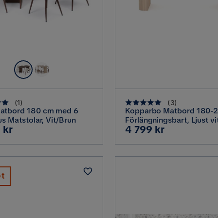
(
1
)
(
3
)
atbord 180 cm med 6
Kopparbo Matbord 180-
us Matstolar, Vit/Brun
Förlängningsbart, Ljust vi
Pris
 kr
4 799 kr
ekträ
et