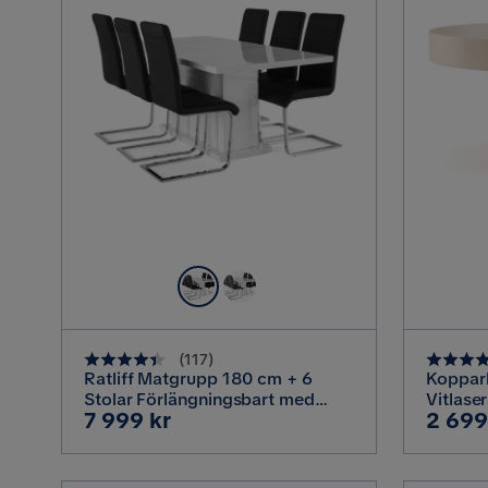
(
117
)
Ratliff Matgrupp 180 cm + 6
Koppar
Stolar Förlängningsbart med
Vitlaser
Pris
Pris
7 999 kr
2 699
illäggsskiva, Vit / Svart Pu / Krom
ekträ