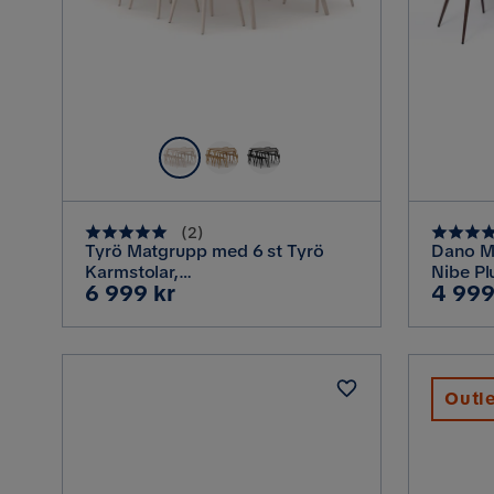
(
2
)
Tyrö Matgrupp med 6 st Tyrö
Dano M
Karmstolar,
Nibe Pl
Pris
Pris
6 999 kr
4 999
Whitewash/Whitewash
Outl