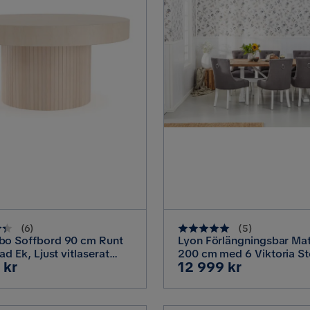
(
6
)
(
5
)
bo Soffbord 90 cm Runt
Lyon Förlängningsbar Ma
ad Ek, Ljust vitlaserat
200 cm med 6 Viktoria St
Pris
 kr
12 999 kr
Natur/Vit/Grå