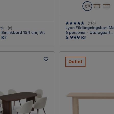
(
116
)
Lyon Förlängningsbart M
(
8
)
 Sminkbord 154 cm, Vit
6 personer - Utdragbart
Pris
 kr
5 999 kr
plankbord 200 cm, Natur
Outlet