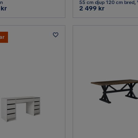
in
55 cm djup 120 cm bred, V
Pris
 kr
2 499 kr
Mässing Handtag
ar