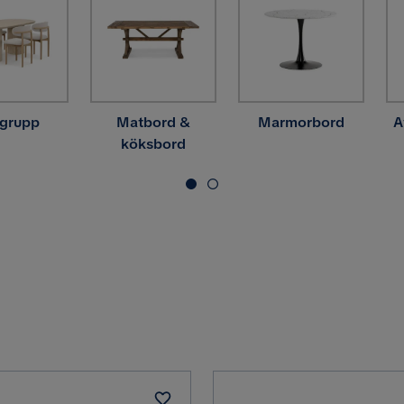
grupp
Matbord &
Marmorbord
A
köksbord