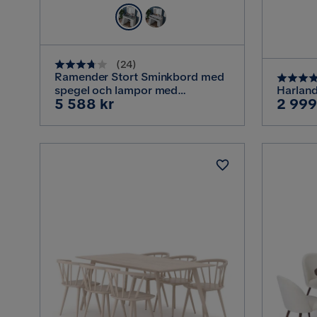
(
24
)
Ramender Stort Sminkbord med
spegel och lampor med
Harland
Pris
Pris
5 588 kr
2 999
förvaring, Glas / Vit