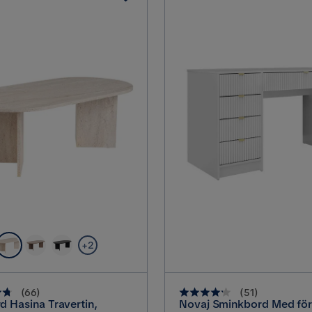
+2
(
66
)
(
51
)
d Hasina Travertin,
Novaj Sminkbord Med för