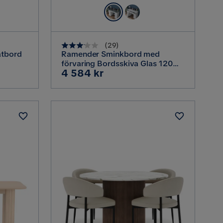
(
29
)
atbord
Ramender Sminkbord med
förvaring Bordsskiva Glas 120
Pris
4 584 kr
/Svart
cm, Vit