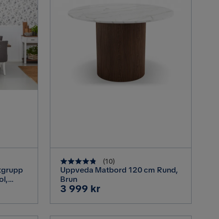
(
10
)
tgrupp
Uppveda Matbord 120 cm Rund,
ol,
Brun
Pris
3 999 kr