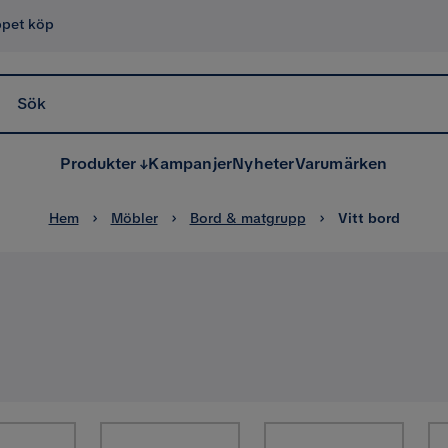
ppet köp
Sök
Produkter
Kampanjer
Nyheter
Varumärken
Hem
Möbler
Bord & matgrupp
Vitt bord