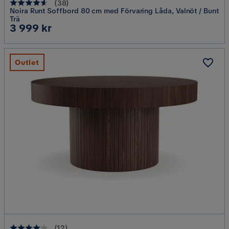
(
38
)
Noira Runt Soffbord 80 cm med Förvaring Låda, Valnöt / Bunt
Trä
Pris
3 999 kr
Outlet
(
12
)