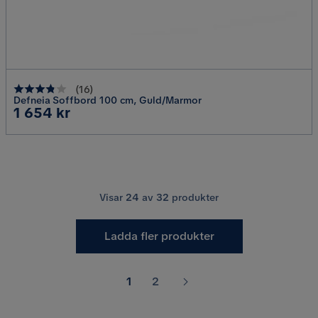
(
16
)
Defneia Soffbord 100 cm, Guld/Marmor
Pris
1 654 kr
Visar
24
av
32
produkter
Ladda fler produkter
1
2