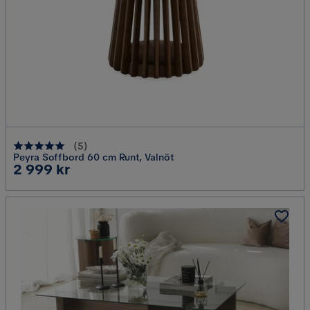
(
5
)
Peyra Soffbord 60 cm Runt, Valnöt
Pris
2 999 kr