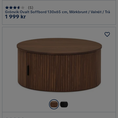
(
5
)
Grönvik Ovalt Soffbord 130x65 cm, Mörkbrunt / Valnöt / Trä
Pris
1 999 kr