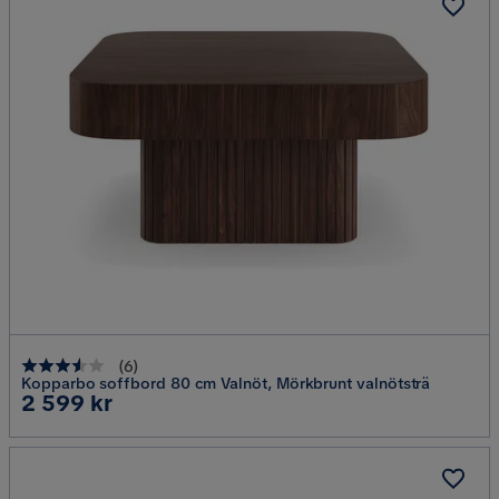
(
6
)
Kopparbo soffbord 80 cm Valnöt, Mörkbrunt valnötsträ
Pris
2 599 kr