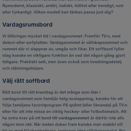
Nymodernt, klassiskt, antikt, indiskt, tidlöst eller trendigt, runt
eller fyrkantigt. Vilken modell kan tänkas passa just dig?
Vardagsrumsbord
Vi tillbringar mycket tid i vardagsrummet. Framför TV:n, med
datorn eller surfplattan. Vardagsrummet är sällskapsrummet och
rummet där vi slappnar av, umgås och fikar. Ett soffbord fyller
idag kanske en viktigare funktion än vad det någon gång gjort
tidigare. Praktiskt sett, men även också som inredningsdetalj
och stämningshöjare.
Välj rätt soffbord
Rätt bord till rätt kravIdag är det många som äter i
vardagsrummet som familjär helg-avslappning, kanske för att
följa familjens favoritprogram
På spåret
(eller liknande) på TV:n
eller för att inte missa en viktig hockey- eller fotbollsmatch. Att
ha extra krav på ett
bord till vardagsrummet
är därför inte alls
någon dum idé. När maten dukas fram kanske man snabbt vill
bli av med fjärrkontrollerna, laptopen eller sällskapsspelet. Bra