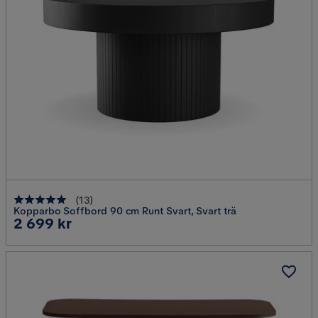
(
13
)
Kopparbo Soffbord 90 cm Runt Svart, Svart trä
Pris
2 699 kr