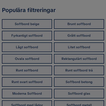
Populära filtreringar
Soffbord beige
Brunt soffbord
Fyrkantigt soffbord
Grått soffbord
Lågt soffbord
Litet soffbord
Ovala soffbord
Rektangulärt soffbord
Runt soffbord
Runt soffbord trä
Runt svart soffbord
Soffbord betong
Moderna Soffbord
Soffbord glas
Soffbord med lådor
Soffbord metall