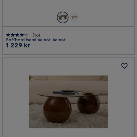
(
16
)
Soffbord Isami Valnöt, Valnöt
Pris
1 229 kr