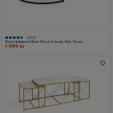
(
212
)
Thyra Satsbord Runt 90 cm 2 bord, Grå / Svart
Rabatterat
1 999 kr
Pris