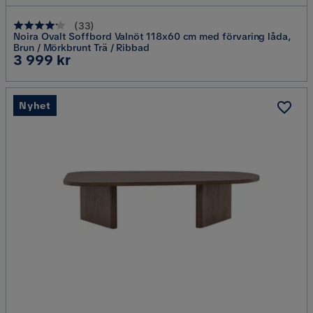
(
33
)
Noira Ovalt Soffbord Valnöt 118x60 cm med förvaring låda,
Brun / Mörkbrunt Trä / Ribbad
Pris
3 999 kr
Nyhet