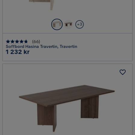
+3
(
66
)
Soffbord Hasina Travertin, Travertin
Pris
1 232 kr