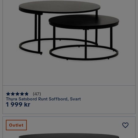
(
47
)
Thyra Satsbord Runt Soffbord, Svart
Pris
1 999 kr
Outlet