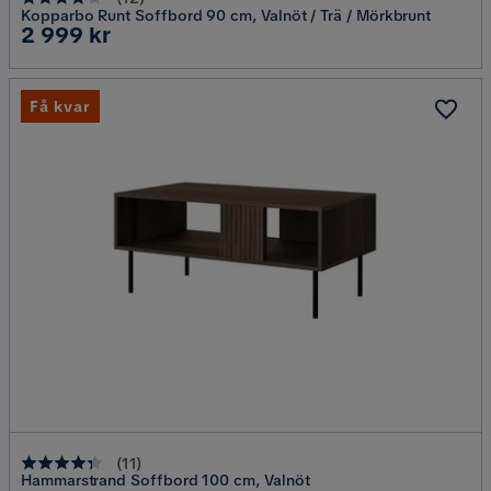
Kopparbo Runt Soffbord 90 cm, Valnöt / Trä / Mörkbrunt
Pris
2 999 kr
Få kvar
(
11
)
Hammarstrand Soffbord 100 cm, Valnöt