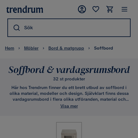
Sök
Hem
Möbler
Bord & matgrupp
Soffbord
Soffbord & vardagsrumsbord
32 st produkter
Här hos Trendrum finner du ett brett utbud av
soffbord i
olika material, modeller och design. Självklart finns dessa
vardagsrumsbord i flera olika utföranden, material och
prisgrupper - billiga samt mer påkostade. Gemensamt är
Visa mer
god kvalité genom varje konstruktion och materialgrupp.
Du finner gedigna bord i allt från klassiska massiva ekbord
till glasbord, marmorbord, bord i fanerad mdf samt bord i
glasfiber. Nymodernt, klassiskt, antikt, indiskt, tidlöst eller
trendigt, runt eller fyrkantigt. Vilken modell kan tänkas