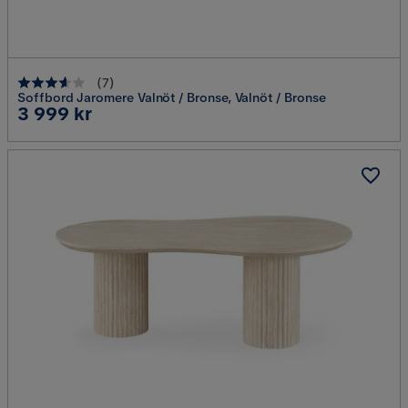
(
7
)
Soffbord Jaromere Valnöt / Bronse, Valnöt / Bronse
Pris
3 999 kr