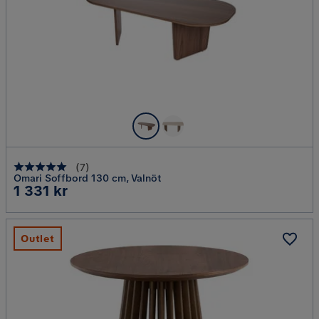
(
7
)
Omari Soffbord 130 cm, Valnöt
Pris
1 331 kr
Outlet