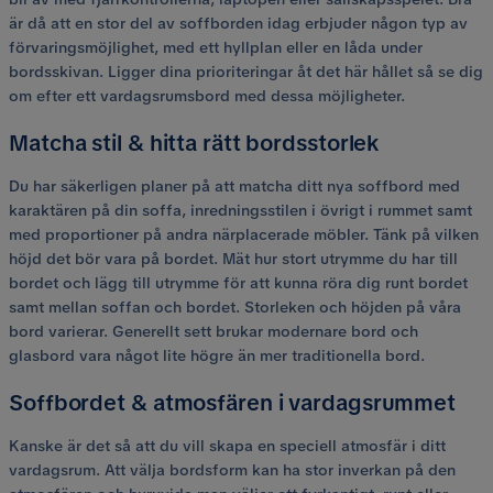
är då att en stor del av soffborden idag erbjuder någon typ av
förvaringsmöjlighet, med ett hyllplan eller en låda under
bordsskivan. Ligger dina prioriteringar åt det här hållet så se dig
om efter ett vardagsrumsbord med dessa möjligheter.
Matcha stil & hitta rätt bordsstorlek
Du har säkerligen planer på att matcha ditt nya soffbord med
karaktären på din soffa, inredningsstilen i övrigt i rummet samt
med proportioner på andra närplacerade möbler. Tänk på vilken
höjd det bör vara på bordet. Mät hur stort utrymme du har till
bordet och lägg till utrymme för att kunna röra dig runt bordet
samt mellan soffan och bordet. Storleken och höjden på våra
bord varierar. Generellt sett brukar modernare bord och
glasbord vara något lite högre än mer traditionella bord.
Soffbordet & atmosfären i vardagsrummet
Kanske är det så att du vill skapa en speciell atmosfär i ditt
vardagsrum. Att välja bordsform kan ha stor inverkan på den