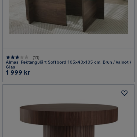
(
11
)
Almasi Rektangulärt Soffbord 105x40x105 cm, Brun / Valnöt /
Glas
Pris
1 999 kr