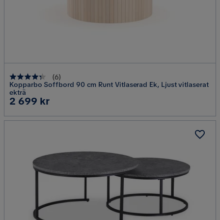
(
6
)
Kopparbo Soffbord 90 cm Runt Vitlaserad Ek, Ljust vitlaserat
ekträ
Pris
2 699 kr