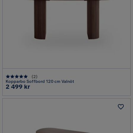
(
2
)
Kopparbo Soffbord 120 cm Valnöt
Pris
2 499 kr