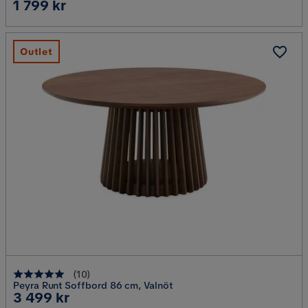
Pris
1 799 kr
Outlet
(
10
)
Peyra Runt Soffbord 86 cm, Valnöt
Pris
3 499 kr