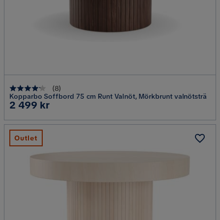
(
8
)
Kopparbo Soffbord 75 cm Runt Valnöt, Mörkbrunt valnötsträ
Pris
2 499 kr
Outlet