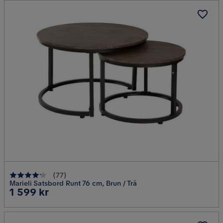
(
77
)
Marieli Satsbord Runt 76 cm, Brun / Trä
Pris
1 599 kr