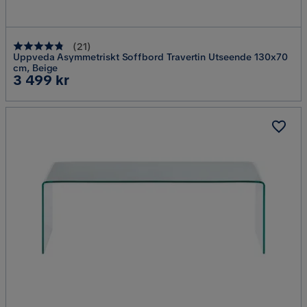
(
21
)
Uppveda Asymmetriskt Soffbord Travertin Utseende 130x70
cm, Beige
Pris
3 499 kr