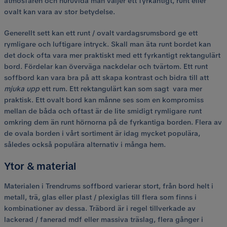
atmosfären och huruvida man väljer ett fyrkantigt, runt eller
ovalt kan vara av stor betydelse.
Generellt sett kan ett runt / ovalt vardagsrumsbord ge ett
rymligare och luftigare intryck. Skall man äta runt bordet kan
det dock ofta vara mer praktiskt med ett fyrkantigt rektangulärt
bord. Fördelar kan överväga nackdelar och tvärtom. Ett runt
soffbord kan vara bra på att skapa kontrast och bidra till att
mjuka upp
ett rum. Ett rektangulärt kan som sagt vara mer
praktisk. Ett ovalt bord kan månne ses som en kompromiss
mellan de båda och oftast är de lite smidigt rymligare runt
omkring dem än runt hörnorna på de fyrkantiga borden. Flera av
de ovala borden i vårt sortiment är idag mycket populära,
således också populära alternativ i många hem.
Ytor & material
Materialen i Trendrums soffbord varierar stort, från bord helt i
metall, trä, glas eller plast / plexiglas till flera som finns i
kombinationer av dessa. Träbord är i regel tillverkade av
lackerad / fanerad mdf eller massiva träslag, flera gånger i