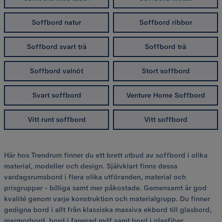
Soffbord natur
Soffbord ribbor
Soffbord svart trä
Soffbord trä
Soffbord valnöt
Stort soffbord
Svart soffbord
Venture Home Soffbord
Vitt runt soffbord
Vitt soffbord
Här hos Trendrum finner du ett brett utbud av
soffbord i olika
material, modeller och design. Självklart finns dessa
vardagsrumsbord i flera olika utföranden, material och
prisgrupper - billiga samt mer påkostade. Gemensamt är god
kvalité genom varje konstruktion och materialgrupp. Du finner
gedigna bord i allt från klassiska massiva ekbord till glasbord,
marmorbord, bord i fanerad mdf samt bord i glasfiber.