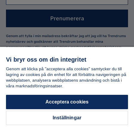
Prenumerera
Genom att fylla i min mailadress bekräftar jag att jag vill ha Trendrums
nyhetsbrev och godkänner att Trendrum behandlar mina
personuppgifter för att kunna skicka marknadsföringsmaterial som
anpassats till mig enligt Trendrum
Integritetspolicy
.
Vi bryr oss om din integritet
Ja, tack! Jag vill även skapa ett konto till Mina
Genom att klicka på "acceptera alla cookies" samtycker du till
sidor.
lagring av cookies på din enhet för att förbättra navigeringen på
webbplatsen, analysera webbplatsens användning och bistå i
Allt detta och mycket mer:
våra marknadsföringsinsatser.
•
Dina köp samlade på ett ställe
•
Personliga erbjudanden
Acceptera cookies
•
Kostnadsfritt och helt digitalt
Inställningar