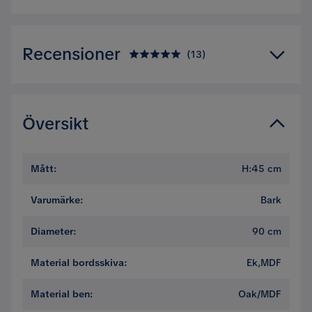
Recensioner
(
13
)
5.0
5
☆
4
☆
3
☆
Översikt
2
☆
1
☆
13 betyg
Mått
:
H:45 cm
Recensioner (13)
Varumärke
:
Bark
Omar
Diameter
:
90 cm
O
Material bordsskiva
:
Ek,MDF
Otroligt nöjd!
Material ben
:
Oak/MDF
2 år sedan