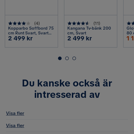
(
4
)
(
11
)
Kopparbo Soffbord 75
Kangana Tv-bänk 200
Glo
cm Runt Svart, Svart
cm, Svart
80 
Pris
Pris
Ra
2 499 kr
2 499 kr
1 
trä
lam
spe
Pr
cha
Du kanske också är
intresserad av
Visa fler
Visa fler