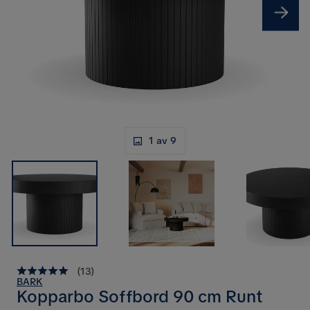
1 av 9
(
13
)
BARK
Kopparbo Soffbord 90 cm Runt