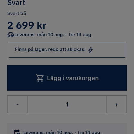
Svart
Svart trä
Pris
2 699 kr
Leverans: mån 10 aug. - fre 14 aug.
Finns på lager, redo att skickas!
Lägg i varukorgen
-
+
Leverans: mån 10 aug. - fre 14 aug.