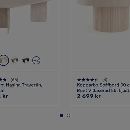
 trendigt ribbade bordsben. Borden finns i flera olika former
Beige
Montering krävs
26 kg
Skötselråd
Beige
Serie
+2
(
66
)
(
6
)
rd Hasina Travertin,
Kopparbo Soffbord 90 
tin
Runt Vitlaserad Ek, Ljust
Pris
 kr
2 699 kr
vitlaserat ekträ