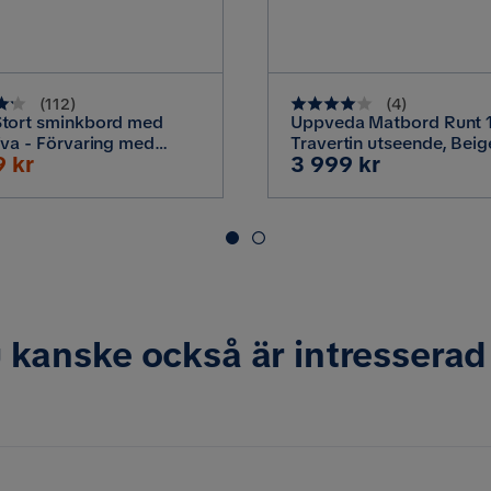
(
112
)
(
4
)
tort sminkbord med
Uppveda Matbord Runt 
iva - Förvaring med
Travertin utseende, Beig
terat
Pris
9 kr
3 999 kr
lådor och fack 120 cm, Vit
 kanske också är intresserad