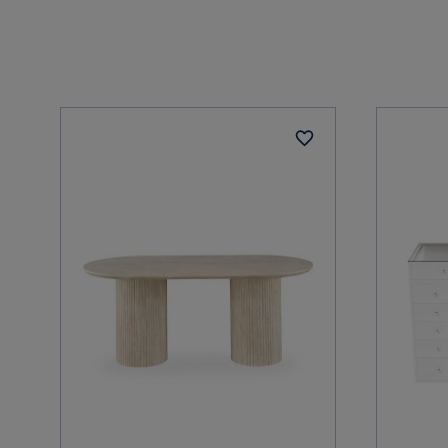
Vladut N
•
3 månader sedan
VN
Visa fler recensioner