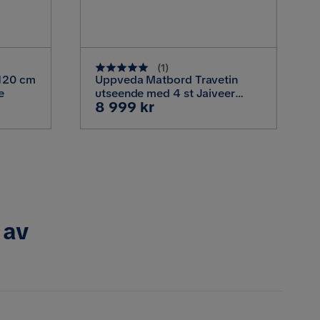
(
1
)
120 cm
Uppveda Matbord Travetin
e
utseende med 4 st Jaiveer
Pris
8 999 kr
Matstolar, Beige
 av