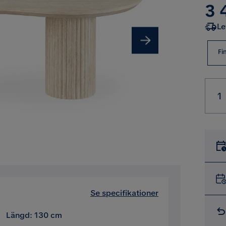
Pri
3 
Le
Fi
Se specifikationer
Längd: 130 cm