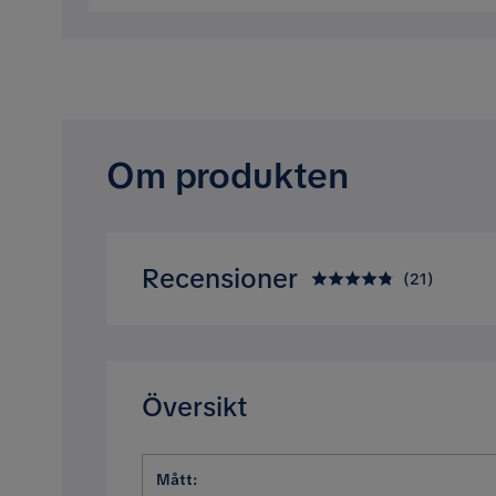
Om produkten
Recensioner
(
21
)
4.8
5
☆
4
☆
3
☆
2
☆
Översikt
1
☆
Baserat på 21 betyg
Mått
:
Recensioner (21)