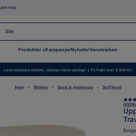
ppet köp
Sök
Produkter
Kampanjer
Nyheter
Varumärken
Leveransklara möbler, skickas nästa vardag!
|
Fri frakt över 3 000 kr!
Hem
Möbler
Bord & matgrupp
Soffbord
ANDR
Upp
Tra
Beig