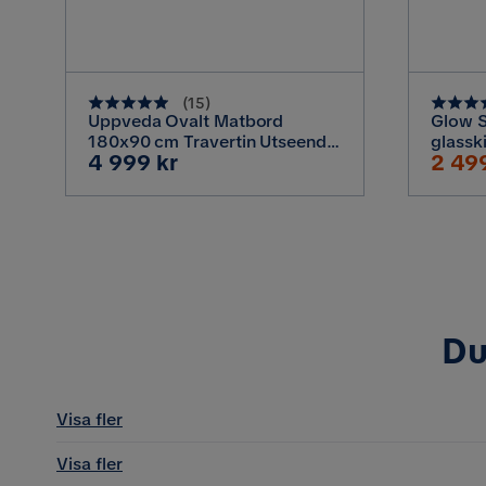
(
15
)
Uppveda Ovalt Matbord
Glow S
180x90 cm Travertin Utseende,
glassk
Pris
Rabat
4 999 kr
2 49
Beige
Pris
Du
Visa fler
Visa fler