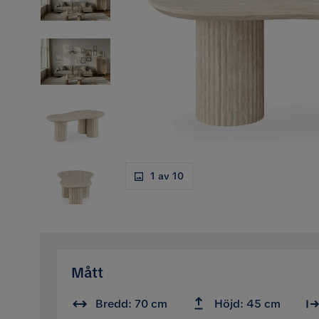
1 av 10
Mått
Bredd: 70 cm
Höjd: 45 cm