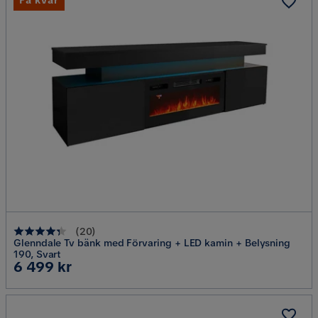
Få kvar
(
20
)
Glenndale Tv bänk med Förvaring + LED kamin + Belysning
190, Svart
Pris
6 499 kr