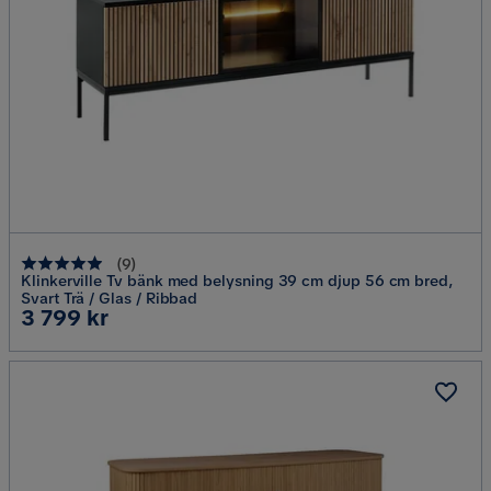
(
9
)
Klinkerville Tv bänk med belysning 39 cm djup 56 cm bred,
Svart Trä / Glas / Ribbad
Pris
3 799 kr