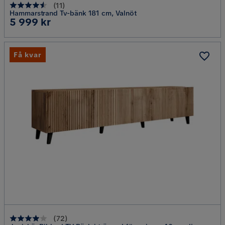
(
11
)
Hammarstrand Tv-bänk 181 cm, Valnöt
Pris
5 999 kr
Få kvar
(
72
)