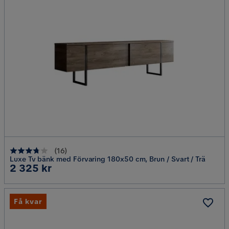
(
16
)
Luxe Tv bänk med Förvaring 180x50 cm, Brun / Svart / Trä
Pris
2 325 kr
Få kvar