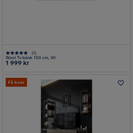
(
1
)
West Tv-bänk 150 cm, Vit
Pris
1 999 kr
Få kvar