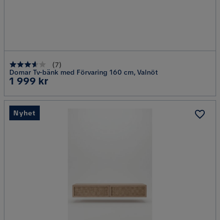
(
7
)
Domar Tv-bänk med Förvaring 160 cm, Valnöt
Pris
1 999 kr
Nyhet