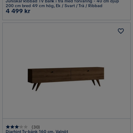
Juniskär Ribbad TV Bänk i trä med förvaring - 40 cm djup
200 cm bred 49 cm hög, Ek / Svart / Trä / Ribbad
Pris
4 499 kr
(
30
)
Djarhint Tv-bänk 160 cm, Valnöt