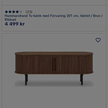
(
23
)
Hammarstrand Tv-bänk med Förvaring 201 cm, Valnöt / Brun /
Ribbad
Pris
4 499 kr