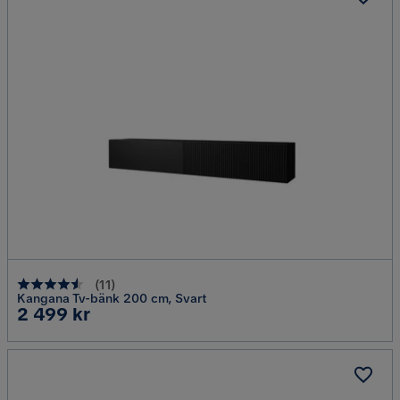
(
11
)
Kangana Tv-bänk 200 cm, Svart
Pris
2 499 kr