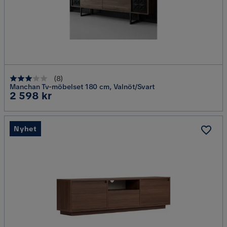
(
8
)
Manchan Tv-möbelset 180 cm, Valnöt/Svart
Pris
2 598 kr
Nyhet