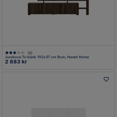
(
6
)
Jurukovo Tv-bänk 192x37 cm Brun, Hanah Home
Pris
2 883 kr