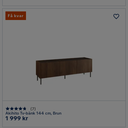
Få kvar
(
7
)
Akihito Tv-bänk 144 cm, Brun
Pris
1 999 kr