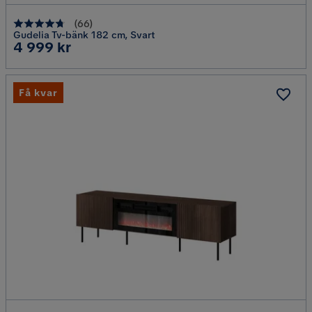
(
66
)
Gudelia Tv-bänk 182 cm, Svart
Pris
4 999 kr
Få kvar