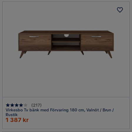
(
217
)
Virkesbo Tv bänk med Förvaring 180 cm, Valnöt / Brun /
Rustik
Rabatterat
1 387 kr
Pris