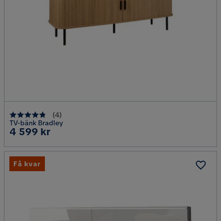
(
4
)
TV-bänk Bradley
Pris
4 599 kr
Få kvar