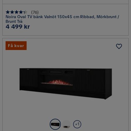
(
76
)
Noira Oval TV bänk Valnöt 150x45 cm Ribbad, Mörkbrunt /
Brunt Trä
Pris
4 499 kr
Få kvar
+1