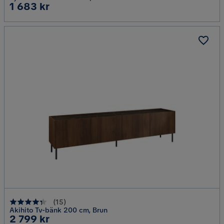
Pris
1 683 kr
(
15
)
Akihito Tv-bänk 200 cm, Brun
Pris
2 799 kr