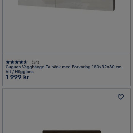
(
51
)
Cuguen Vägghängd Tv bänk med Förvaring 180x32x30 cm,
Vit / Högglans
Pris
1 999 kr