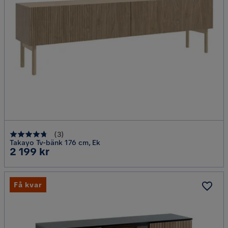
(
3
)
Takayo Tv-bänk 176 cm, Ek
Pris
2 199 kr
Få kvar