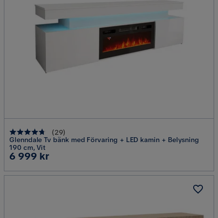
(
29
)
Glenndale Tv bänk med Förvaring + LED kamin + Belysning
190 cm, Vit
Pris
6 999 kr