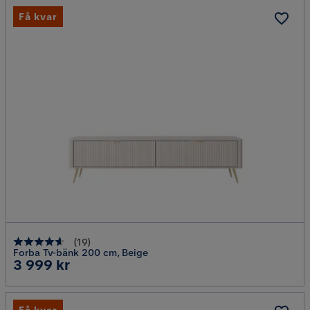
Få kvar
(
19
)
Forba Tv-bänk 200 cm, Beige
Pris
3 999 kr