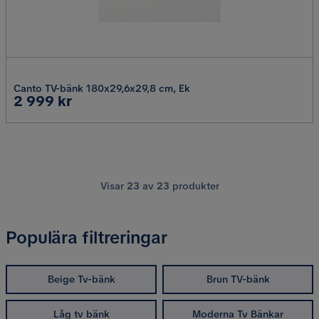
Canto TV-bänk 180x29,6x29,8 cm, Ek
Pris
2 999 kr
Visar
23
av
23
produkter
Populära filtreringar
Beige Tv-bänk
Brun TV-bänk
Låg tv bänk
Moderna Tv Bänkar