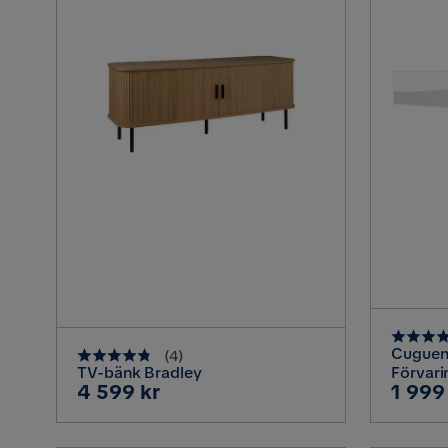
Cuguen
(
4
)
TV-bänk Bradley
Förvari
Pris
Pris
4 599 kr
1 999
Höggla