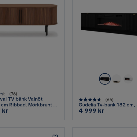
(
76
)
val TV bänk Valnöt
(
66
)
 cm Ribbad, Mörkbrunt /
Gudelia Tv-bänk 182 cm, 
Pris
 kr
4 999 kr
rä