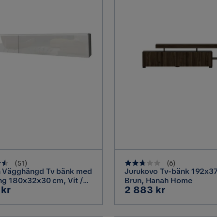
(
51
)
(
6
)
 Vägghängd Tv bänk med
Jurukovo Tv-bänk 192x3
ng 180x32x30 cm, Vit /
Brun, Hanah Home
Pris
 kr
2 883 kr
ns