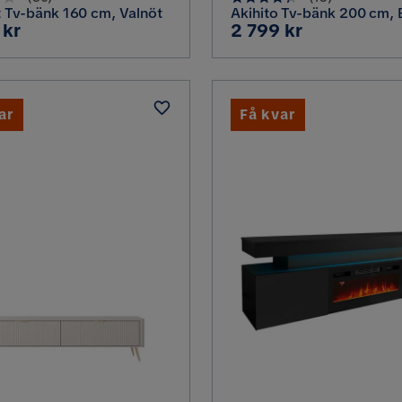
t Tv-bänk 160 cm, Valnöt
Akihito Tv-bänk 200 cm, 
Pris
 kr
2 799 kr
ar
Få kvar