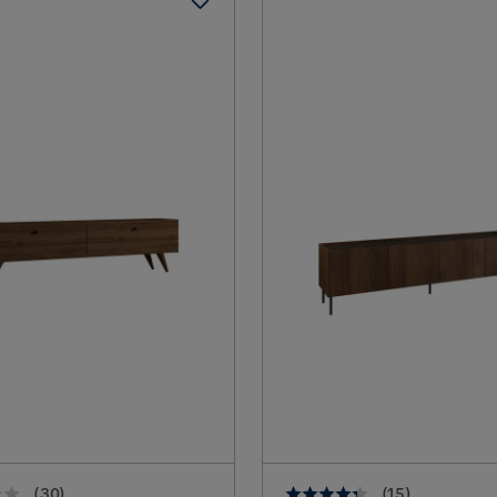
(
30
)
(
15
)