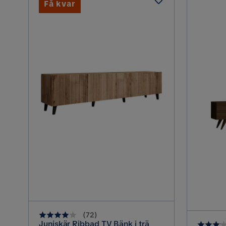
Få kvar
(
72
)
Juniskär Ribbad TV Bänk i trä