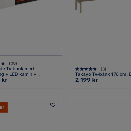
(
29
)
ale Tv bänk med
(
3
)
ng + LED kamin +
Takayo Tv-bänk 176 cm, 
Pris
 kr
2 199 kr
ng 190 cm, Vit
ar