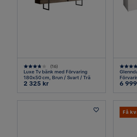
(
16
)
Luxe Tv bänk med Förvaring
Glennd
180x50 cm, Brun / Svart / Trä
Förvari
Pris
Pris
2 325 kr
6 999
Belysni
Få kv