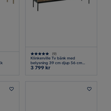
(
9
)
Klinkerville Tv bänk med
Ek
belysning 39 cm djup 56 cm
Pris
3 799 kr
bred, Svart Trä / Glas / Ribbad