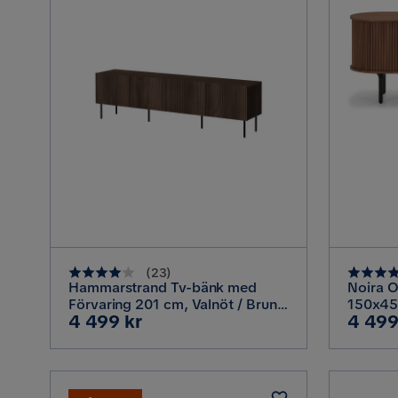
(
23
)
Hammarstrand Tv-bänk med
Noira O
Förvaring 201 cm, Valnöt / Brun /
150x45
Pris
Pris
4 499 kr
4 499
Ribbad
Brunt T