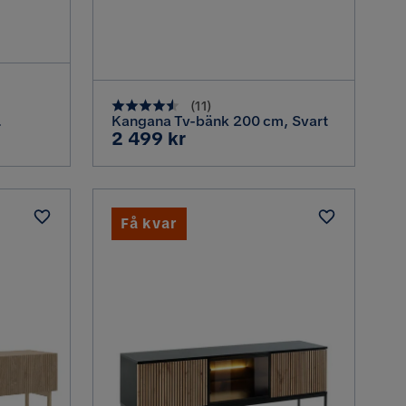
(
11
)
Kangana Tv-bänk 200 cm, Svart
Pris
2 499 kr
Få kvar