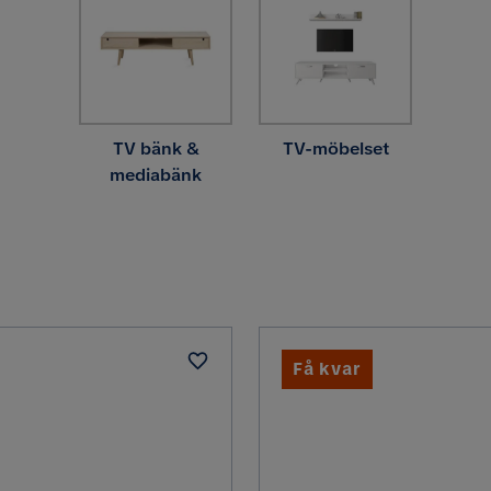
TV bänk &
TV-möbelset
mediabänk
Få kvar