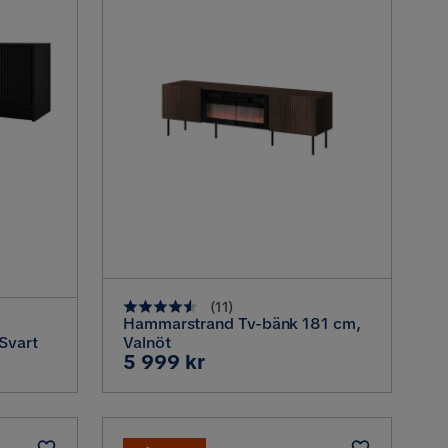
(
11
)
Hammarstrand Tv-bänk 181 cm,
Svart
Valnöt
Pris
5 999 kr