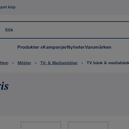
ppet köp
Sök
Produkter
Kampanjer
Nyheter
Varumärken
Hem
Möbler
TV- & Mediamöbler
TV bänk & mediabän
is