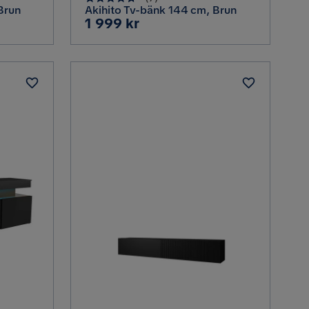
Brun
Akihito Tv-bänk 144 cm, Brun
Pris
1 999 kr