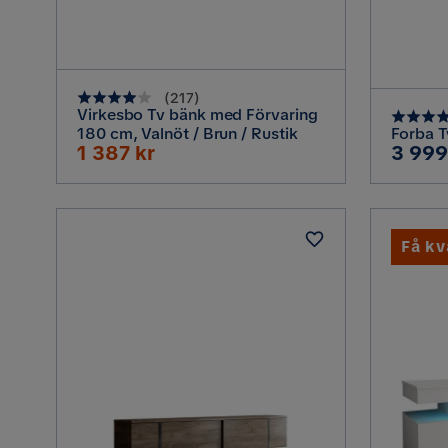
(
217
)
Virkesbo Tv bänk med Förvaring
180 cm, Valnöt / Brun / Rustik
Forba T
Rabatterat
Pris
1 387 kr
3 999
Pris
Få kv