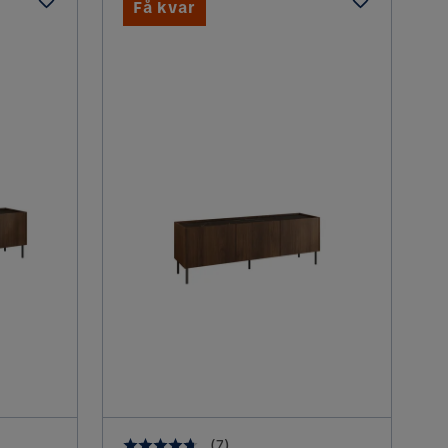
Få kvar
(
7
)