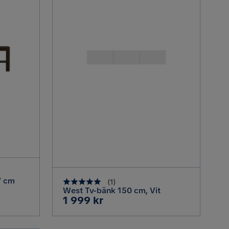
7 cm
(
1
)
West Tv-bänk 150 cm, Vit
Pris
1 999 kr