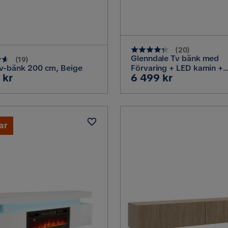
(
20
)
Glenndale Tv bänk med
(
19
)
v-bänk 200 cm, Beige
Förvaring + LED kamin +
Pris
 kr
6 499 kr
Belysning 190, Svart
ar