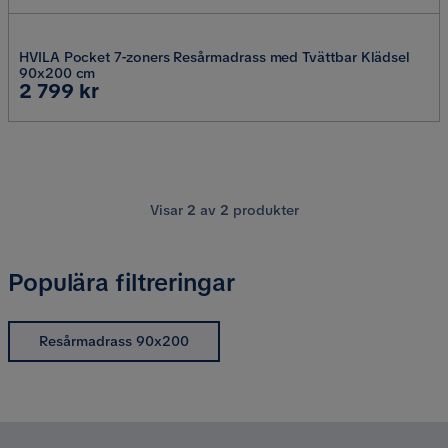
HVILA Pocket 7-zoners Resårmadrass med Tvättbar Klädsel
90x200 cm
Pris
2 799 kr
Visar
2
av
2
produkter
Populära filtreringar
Resårmadrass 90x200