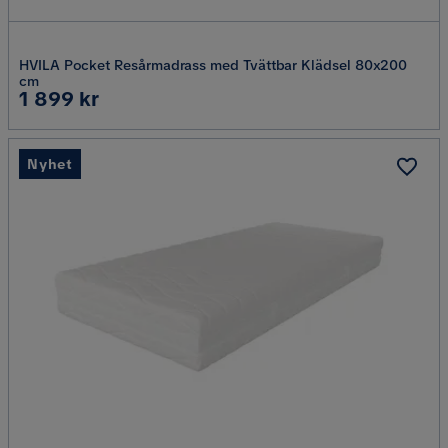
HVILA Pocket Resårmadrass med Tvättbar Klädsel 80x200
cm
Pris
1 899 kr
Nyhet