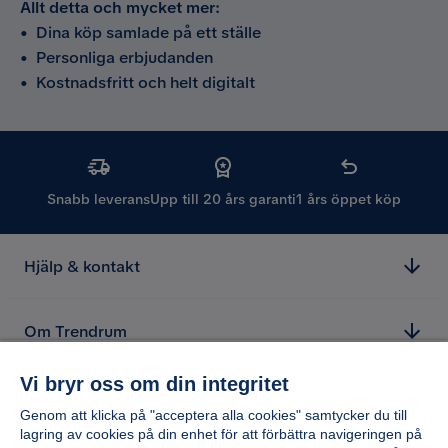
Allt detta och mycket mer:
•
Dina köp samlade på ett ställe
•
Personliga erbjudanden
•
Kostnadsfritt och helt digitalt
Snabb leverans
Upp till 20 års garanti
1 års öppet köp
Hjälp & kontakt
Om Trendrum
Vi bryr oss om din integritet
Genom att klicka på "acceptera alla cookies" samtycker du till
lagring av cookies på din enhet för att förbättra navigeringen på