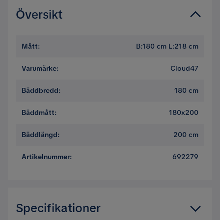
4
☆
3
☆
Översikt
2
☆
1
☆
629 betyg
Mått
:
B:180 cm L:218 cm
Recensioner (629)
Varumärke
:
Cloud47
Esther N
Bäddbredd
:
180 cm
EN
Bäddmått
:
180x200
Wooow tack så mycket ☺️ det är jätte fint säng
Bäddlängd
:
200 cm
3 månader sedan
1
Artikelnummer
:
692279
Rami J
R
Inte värd pengarna, och ingen bra kvalitet alls
Specifikationer
6 månader sedan
3