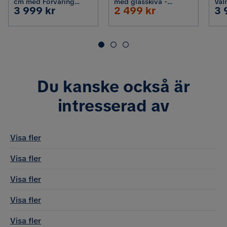
cm med Förvaring
med glasskiva -
Val
Pris
Rabatterat
Pr
3 999 kr
2 499 kr
3 
Låda, Beige
Förvaring med lådor
/ B
och fack 120 cm, Vit
Pris
Material bäddmadrass
Ja, Skum
Du kanske också är
intresserad av
Visa fler
Visa fler
Visa fler
Visa fler
Visa fler