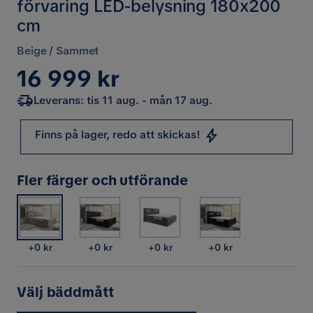
förvaring LED-belysning 180x200
cm
Beige / Sammet
Pris
16 999 kr
Leverans: tis 11 aug. - mån 17 aug.
Finns på lager, redo att skickas!
Fler färger och utförande
Pris
Pris
Pris
Pris
+
0 kr
+
0 kr
+
0 kr
+
0 kr
Välj bäddmått