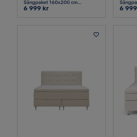
Sängpaket 160x200 cm
Sängpa
Pris
Pris
6 999 kr
6 999
Kontinentalsäng med diamant
Kontine
sänggavel, Beige
sänggav