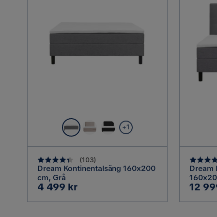
+1
(
103
)
Dream Kontinentalsäng 160x200
Dream 
cm, Grå
160x200
Pris
Pris
4 499 kr
12 99