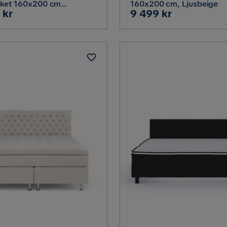
ket 160x200 cm
160x200 cm, Ljusbeige
Pris
 kr
9 499 kr
ntalsäng med rutad
el, Grå