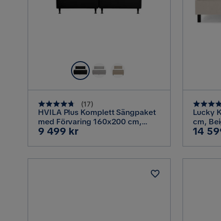
(
17
)
HVILA Plus Komplett Sängpaket
Lucky 
med Förvaring 160x200 cm,
cm, Bei
Pris
Pris
9 499 kr
14 59
Antracit