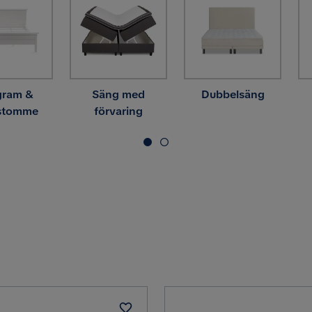
gram &
Säng med
Dubbelsäng
stomme
förvaring