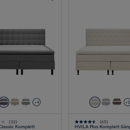
+4
+
(
32
)
(
65
)
lassic Komplett
HVILA Plus Komplett Sän