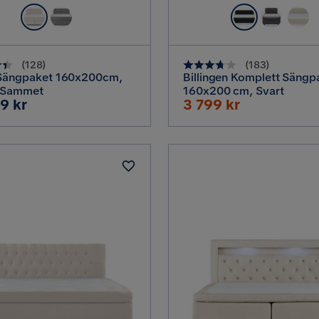
(
128
)
(
183
)
 Sängpaket 160x200cm,
Billingen Komplett Sängp
/ Sammet
160x200 cm, Svart
Rabatterat
9 kr
3 799 kr
Pris