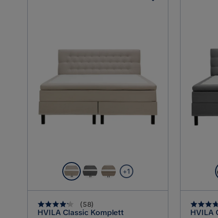
+1
(
58
)
HVILA Classic Komplett
HVILA C