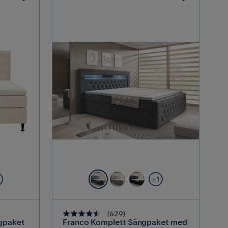
2
+1
(
629
)
gpaket
Franco Komplett Sängpaket med