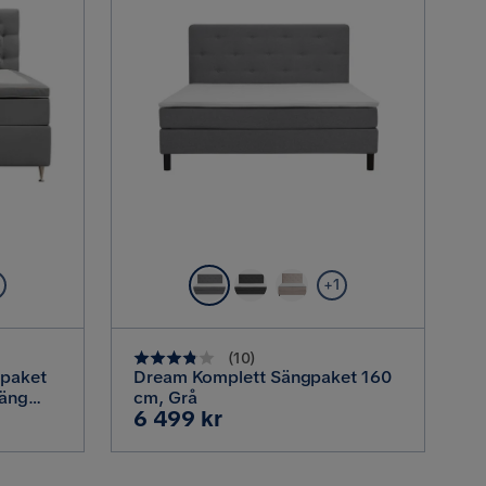
5
+1
(
10
)
gpaket
Dream Komplett Sängpaket 160
säng
cm, Grå
Pris
6 499 kr
t