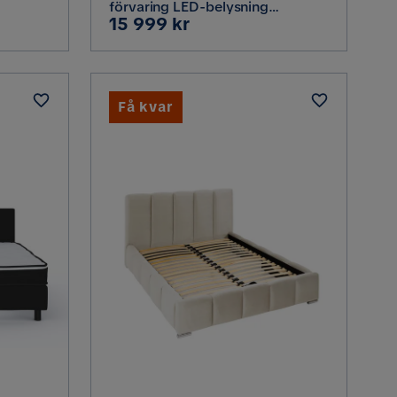
förvaring LED-belysning
Pris
15 999 kr
160x200 cm, Grå / Sammet
Få kvar