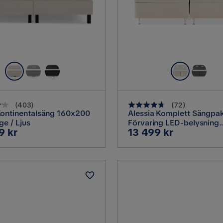
(
403
)
(
72
)
Kontinentalsäng 160x200
Alessia Komplett Sängpa
ge / Ljus
Förvaring LED-belysning
Pris
9 kr
13 499 kr
160x200 cm, Biege