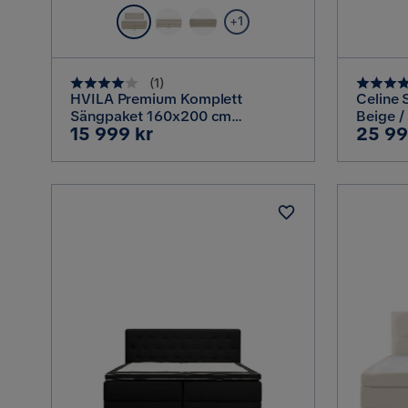
+1
(
1
)
HVILA Premium Komplett
Celine
Sängpaket 160x200 cm
Beige 
Pris
Pris
15 999 kr
25 99
Kontinentalsäng med Sänggavel,
Ljusbeige Bouclé