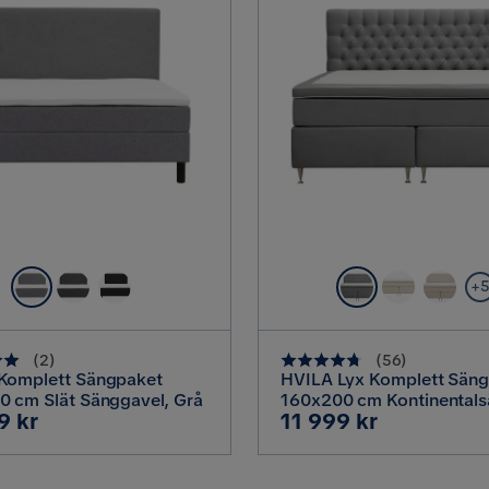
+
(
2
)
(
56
)
Komplett Sängpaket
HVILA Lyx Komplett Sän
 cm Slät Sänggavel, Grå
160x200 cm Kontinental
Pris
9 kr
11 999 kr
med knappad sänggavel i
sammet, Ljusgrå / Samme