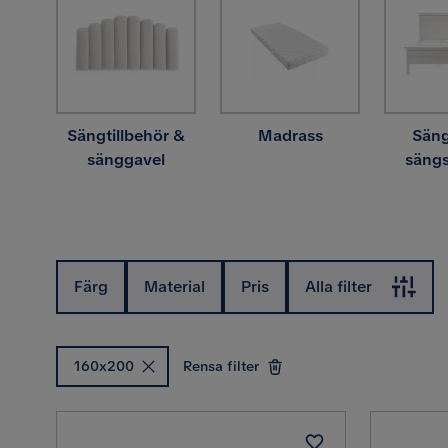
Sängtillbehör &
Madrass
Sän
sänggavel
säng
Färg
Material
Pris
Alla filter
160x200
Rensa filter