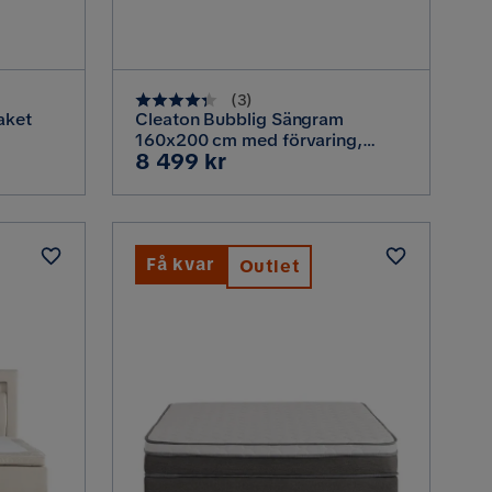
(
3
)
aket
Cleaton Bubblig Sängram
160x200 cm med förvaring,
Pris
8 499 kr
Beige
Få kvar
Outlet