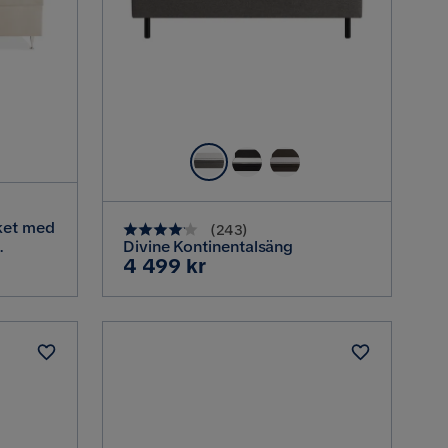
ket med
(
243
)
Divine Kontinentalsäng
Pris
4 499 kr