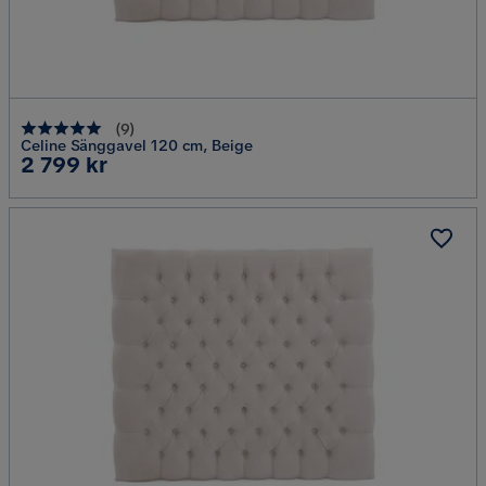
(
9
)
Celine Sänggavel 120 cm, Beige
Pris
2 799 kr