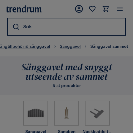
Sök
ängtillbehör & sänggavel
Sänggavel
Sänggavel sammet
Sänggavel med snyggt
utseende av sammet
5 st produkter
Sänggavel
Sängben
Nackkudde till säng