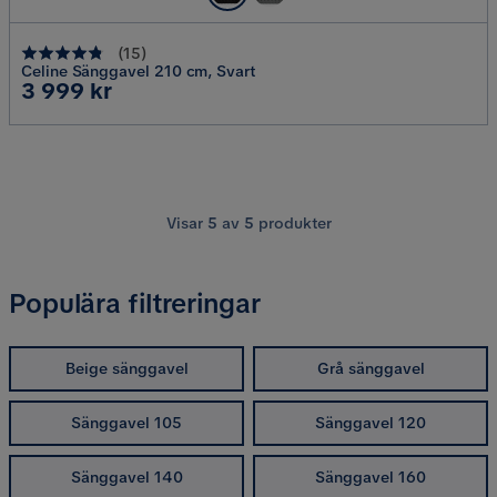
(
15
)
Celine Sänggavel 210 cm, Svart
Pris
3 999 kr
Visar
5
av
5
produkter
Populära filtreringar
Beige sänggavel
Grå sänggavel
Sänggavel 105
Sänggavel 120
Sänggavel 140
Sänggavel 160