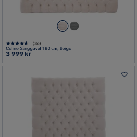
(
36
)
Celine Sänggavel 180 cm, Beige
Pris
3 999 kr