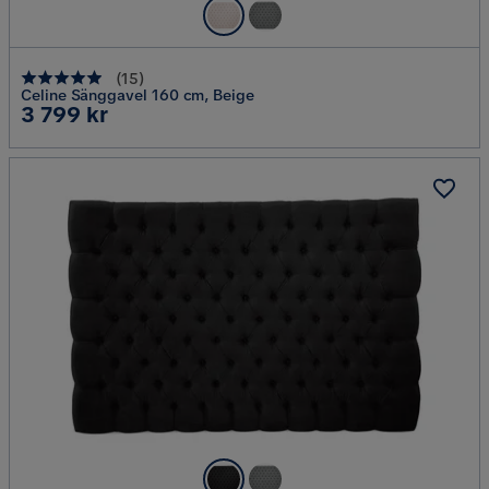
(
15
)
Celine Sänggavel 160 cm, Beige
Pris
3 799 kr