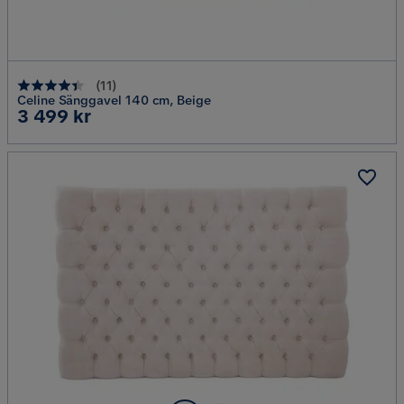
(
11
)
Celine Sänggavel 140 cm, Beige
Pris
3 499 kr