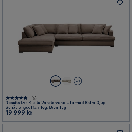
+1
(
6
)
Rossita Lyx 4-sits Vänstervänd L-formad Extra Djup
Schäslongsoffa i Tyg, Brun Tyg
Pris
19 999 kr