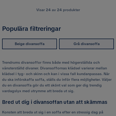
Visar
24
av
24
produkter
Populära filtreringar
Beige divansoffa
Grå divansoffa
Trendrums divansoffor finns både med högerställda och
vänsterställd divaner. Divansoffornas klädsel varierar mellan
klädsel i tyg- och skinn och kan i vissa fall kundanpassas. När
du ska införskaffa soffa, ställs du inför flera möjligheter. Väljer
du en divansoffa gör du ett skönt val som ger dig trendig
vardagslyx med utrymme att breda ut sig.
Bred ut dig i divansoffan utan att skämmas
Konsten att breda ut sig i en soffa efter en stressig dag på