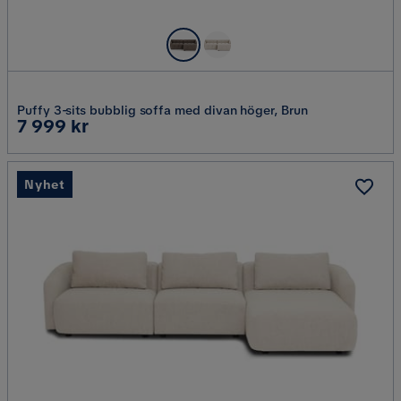
Puffy 3-sits bubblig soffa med divan höger, Brun
Pris
7 999 kr
Nyhet