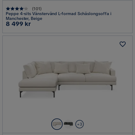
(
101
)
Peppe 4-sits Vänstervänd L-formad Schäslongsoffa i
Manchester, Beige
Pris
8 499 kr
+3