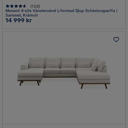
(
128
)
Menard 4-sits Vänstervänd L-formad Djup Schäslongsoffa i
Sammet, Krämvit
Pris
14 999 kr