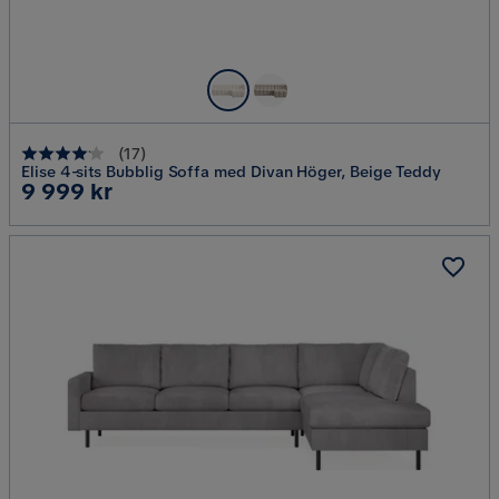
(
17
)
Elise 4-sits Bubblig Soffa med Divan Höger, Beige Teddy
Pris
9 999 kr