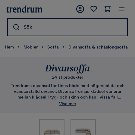
Sök
Hem
Möbler
Soffa
Divansoffa & schäslongsoffa
Divansoffa
24 st produkter
Trendrums divansoffor finns både med högerställda och
vänsterställd divaner. Divansoffornas klädsel varierar
mellan klädsel i tyg- och skinn och kan i vissa fall
kundanpassas. När du ska införskaffa soffa, ställs du inför
Visa mer
flera möjligheter. Väljer du en divansoffa gör du ett skönt
val som ger dig trendig vardagslyx med utrymme att breda
ut sig.