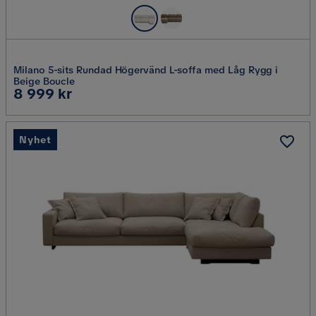
Milano 5-sits Rundad Högervänd L-soffa med Låg Rygg i
Beige Boucle
Pris
8 999 kr
Nyhet