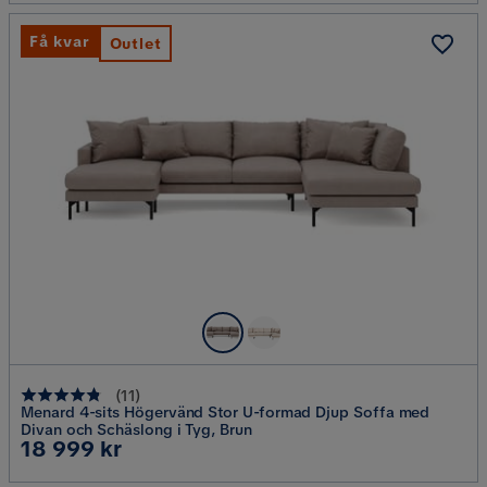
Få kvar
Outlet
(
11
)
Menard 4-sits Högervänd Stor U-formad Djup Soffa med
Divan och Schäslong i Tyg, Brun
Pris
18 999 kr