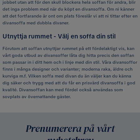
jobbet utan att för den skull blockera hela soffan för andra, blir
det inga problem med när du köpt en divansoffa. Om ni känner
att det fortfarande är ont om plats föreslår vi att ni tittar efter en
divansoffa med dubbla divaner.
Utnyttja rummet - Välj en soffa din stil
Förutom att soffan utnyttjar rummet på ett fördelaktigt vis, kan
vårt goda utbud av divansoffer låta dig hitta precis den soffan
som passar in i ditt hem och i linje med din stil. Våra divansoffor
finns i många designer och varianter; moderna raka, äldre och
kurviga m.f. Vilken soffa med divan du än väljer kan du känna
dig säker och trygg med att du får en prisvärd divansoffa i god
kvalité. Divansoffan kan med fördel också användas som
sovplats av övernattande gäster.
Prenumerera på vårt