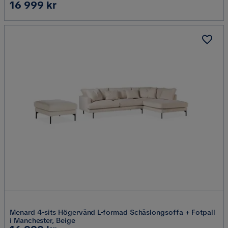
Pris
16 999 kr
Menard 4-sits Högervänd L-formad Schäslongsoffa + Fotpall
i Manchester, Beige