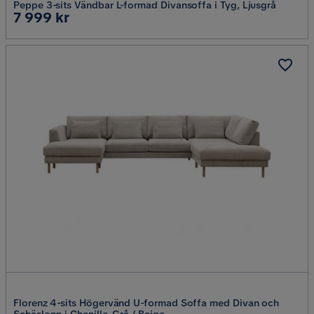
Peppe 3-sits Vändbar L-formad Divansoffa i Tyg, Ljusgrå
Pris
7 999 kr
Florenz 4-sits Högervänd U-formad Soffa med Divan och
Schäslong i Chenille, Grå / Beige