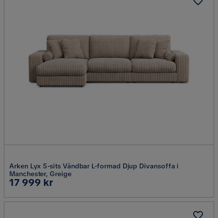
Arken Lyx 5-sits Vändbar L-formad Djup Divansoffa i
Manchester, Greige
Pris
17 999 kr