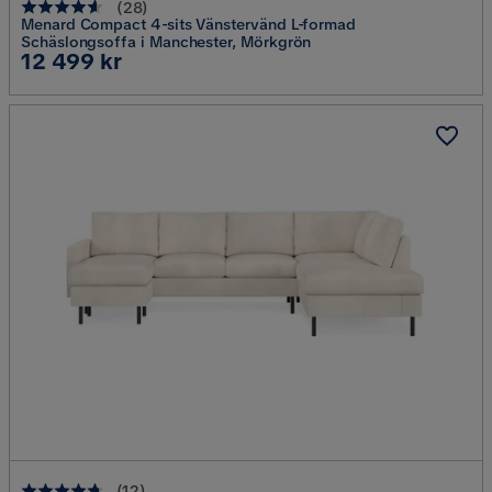
(
28
)
Menard Compact 4-sits Vänstervänd L-formad
Schäslongsoffa i Manchester, Mörkgrön
Pris
12 499 kr
(
12
)