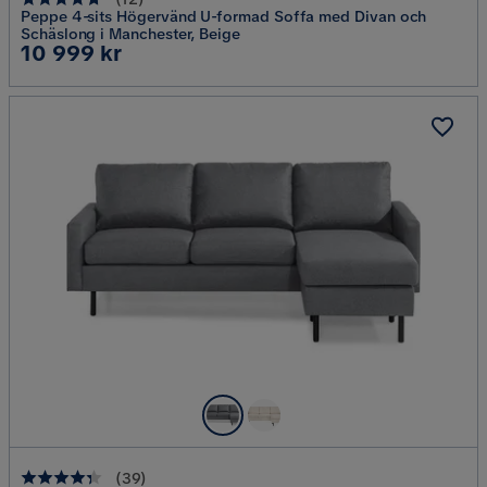
Peppe 4-sits Högervänd U-formad Soffa med Divan och
Schäslong i Manchester, Beige
Pris
10 999 kr
(
39
)