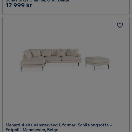
Pris
17 999 kr
Menard 4-sits Vänstervänd L-formad Schäslongsoffa +
Fotpall i Manchester, Beige