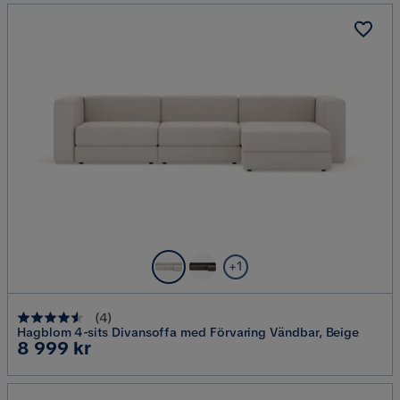
+1
(
4
)
Hagblom 4-sits Divansoffa med Förvaring Vändbar, Beige
Pris
8 999 kr