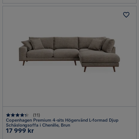
(
11
)
Copenhagen Premium 4-sits Högervänd L-formad Djup
Schäslongsoffa i Chenille, Brun
Pris
17 999 kr