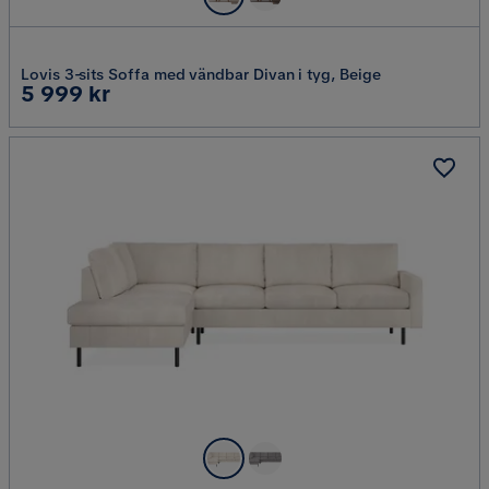
Lovis 3-sits Soffa med vändbar Divan i tyg, Beige
Pris
5 999 kr