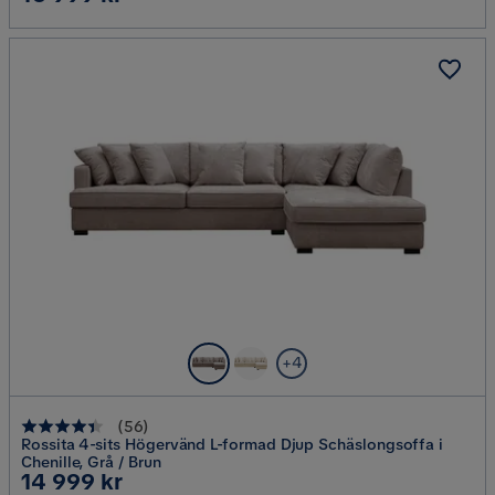
+4
(
56
)
Rossita 4-sits Högervänd L-formad Djup Schäslongsoffa i
Chenille, Grå / Brun
Pris
14 999 kr