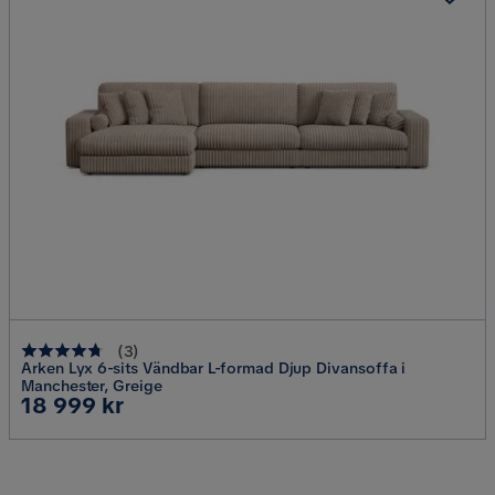
(
3
)
Arken Lyx 6-sits Vändbar L-formad Djup Divansoffa i
Manchester, Greige
Pris
18 999 kr