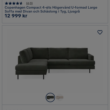
(
63
)
Copenhagen Compact 4-sits Högervänd U-formad Large
Soffa med Divan och Schäslong i Tyg, Ljusgrå
Pris
12 999 kr