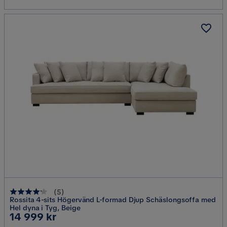
(
5
)
Rossita 4-sits Högervänd L-formad Djup Schäslongsoffa med
Hel dyna i Tyg, Beige
Pris
14 999 kr