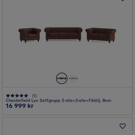
(
1
)
Chesterfield Lyx Soffgrupp 3-sits+2-sits+Fåtölj, Brun
Pris
16 999 kr