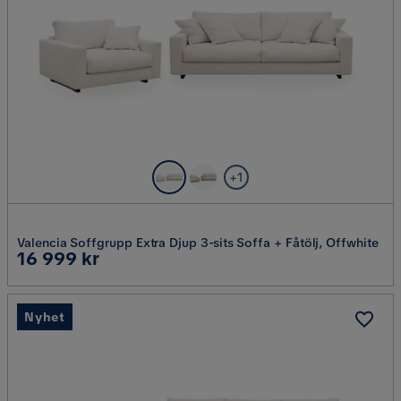
+1
Valencia Soffgrupp Extra Djup 3-sits Soffa + Fåtölj, Offwhite
Pris
16 999 kr
Nyhet