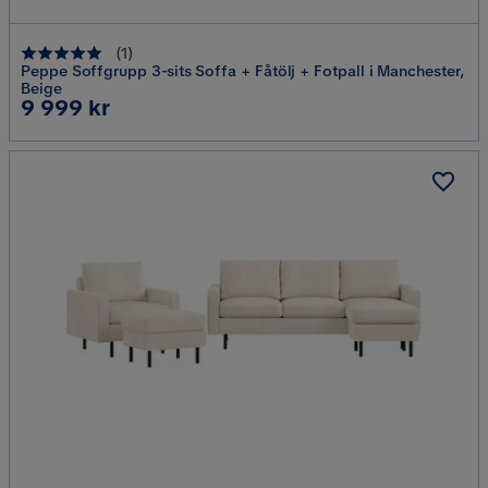
(
1
)
Peppe Soffgrupp 3-sits Soffa + Fåtölj + Fotpall i Manchester,
Beige
Pris
9 999 kr