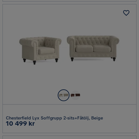
Chesterfield Lyx Soffgrupp 2-sits+Fåtölj, Beige
Pris
10 499 kr