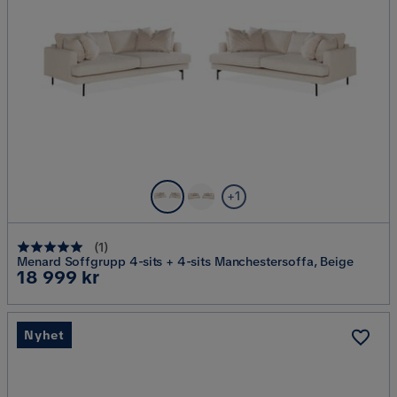
+1
(
1
)
Menard Soffgrupp 4-sits + 4-sits Manchestersoffa, Beige
Pris
18 999 kr
Nyhet