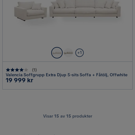
+1
(
1
)
Valencia Soffgrupp Extra Djup 5-sits Soffa + Fåtölj, Offwhite
Pris
19 999 kr
Visar
15
av
15
produkter