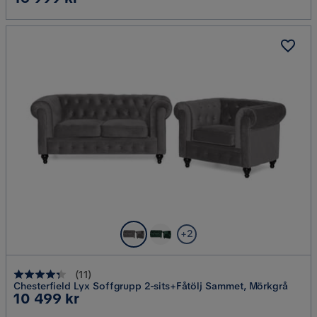
+2
(
11
)
Chesterfield Lyx Soffgrupp 2-sits+Fåtölj Sammet, Mörkgrå
Pris
10 499 kr