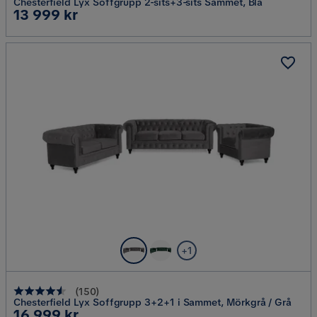
Chesterfield Lyx Soffgrupp 2-sits+3-sits Sammet, Blå
Pris
13 999 kr
+1
(
150
)
Chesterfield Lyx Soffgrupp 3+2+1 i Sammet, Mörkgrå / Grå
Pris
16 999 kr