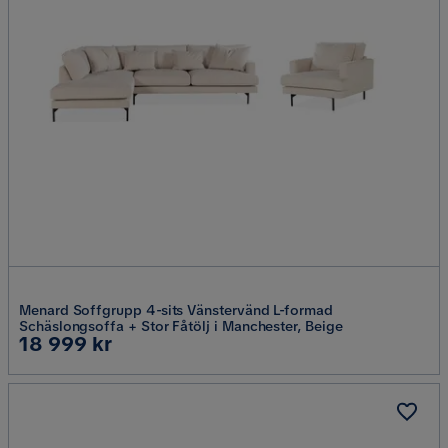
Menard Soffgrupp 4-sits Vänstervänd L-formad
Schäslongsoffa + Stor Fåtölj i Manchester, Beige
Pris
18 999 kr