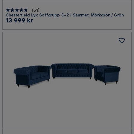
(
51
)
Chesterfield Lyx Soffgrupp 3+2 i Sammet, Mörkgrön / Grön
Pris
13 999 kr