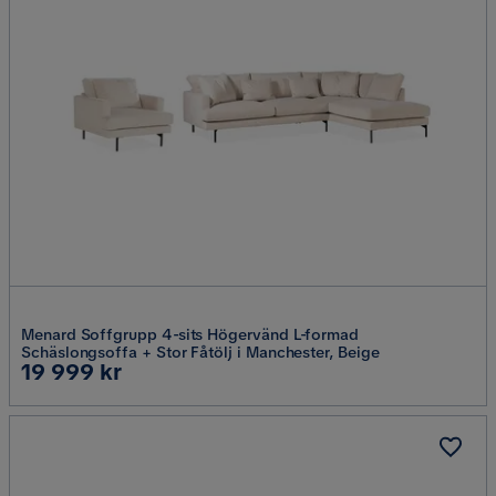
Menard Soffgrupp 4-sits Högervänd L-formad
Schäslongsoffa + Stor Fåtölj i Manchester, Beige
Pris
19 999 kr