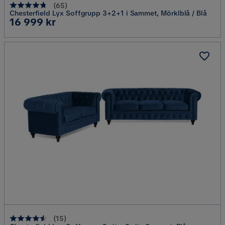
(
65
)
Chesterfield Lyx Soffgrupp 3+2+1 i Sammet, Mörklblå / Blå
Pris
16 999 kr
(
15
)