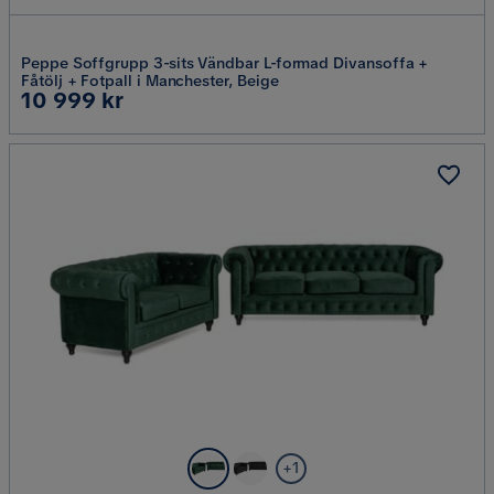
Peppe Soffgrupp 3-sits Vändbar L-formad Divansoffa +
Fåtölj + Fotpall i Manchester, Beige
Pris
10 999 kr
+1