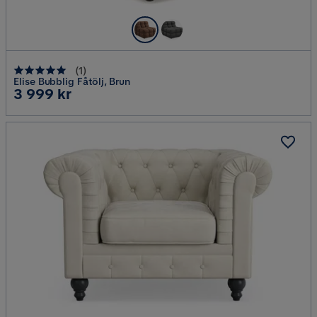
(
1
)
Elise Bubblig Fåtölj, Brun
Pris
3 999 kr