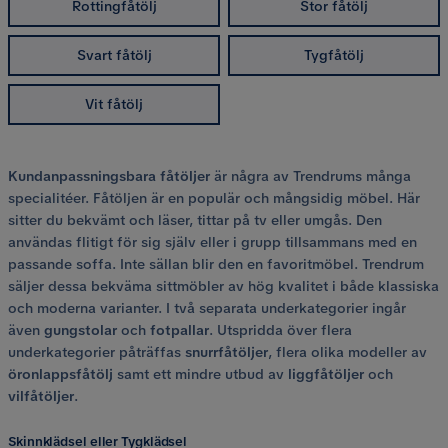
Rottingfåtölj
Stor fåtölj
Svart fåtölj
Tygfåtölj
Vit fåtölj
Kundanpassningsbara
fåtöljer
är några av Trendrums många
specialitéer. Fåtöljen är en populär och mångsidig möbel. Här
sitter du bekvämt och läser, tittar på tv eller umgås. Den
användas flitigt för sig själv eller i grupp tillsammans med en
passande soffa. Inte sällan blir den en favoritmöbel. Trendrum
säljer dessa bekväma sittmöbler av hög kvalitet i både klassiska
och moderna varianter. I två separata underkategorier ingår
även
gungstolar
och
fotpallar
. Utspridda över flera
underkategorier påträffas
snurrfåtöljer
, flera olika modeller av
öronlappsfåtölj
samt ett mindre utbud av
liggfåtöljer
och
vilfåtöljer
.
Skinnklädsel eller Tygklädsel