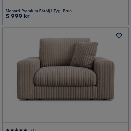
Menard Premium Fåtölj i Tyg, Brun
Pris
5 999 kr
(
1
)