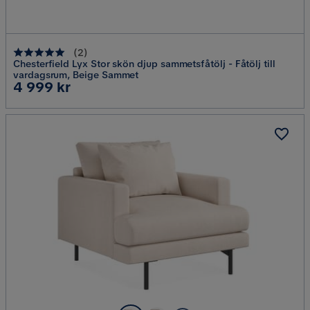
(
2
)
Chesterfield Lyx Stor skön djup sammetsfåtölj - Fåtölj till
vardagsrum, Beige Sammet
Pris
4 999 kr