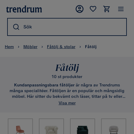
Sök
Hem
Möbler
Fåtölj & stolar
Fåtölj
Fåtölj
10 st produkter
Kundanpassningsbara
fåtöljer
är några av Trendrums
många specialitéer. Fåtöljen är en populär och mångsidig
möbel. Här sitter du bekvämt och läser, tittar på tv eller
umgås. Den användas flitigt för sig själv eller i grupp
Visa mer
tillsammans med en passande soffa. Inte sällan blir den en
favoritmöbel. Trendrum säljer dessa bekväma sittmöbler av
hög kvalitet i både klassiska och moderna varianter. I två
separata underkategorier ingår även
gungstolar
och
fotpallar
. Utspridda över flera underkategorier påträffas