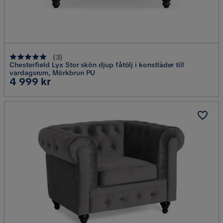
(
3
)
Chesterfield Lyx Stor skön djup fåtölj i konstläder till
vardagsrum, Mörkbrun PU
Pris
4 999 kr