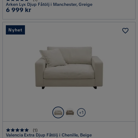
Arken Lyx Djup Fåtölj i Manchester, Greige
Pris
6 999 kr
Nyhet
+1
(
1
)
Valencia Extra Djup Fåtölj i Chenille, Beige