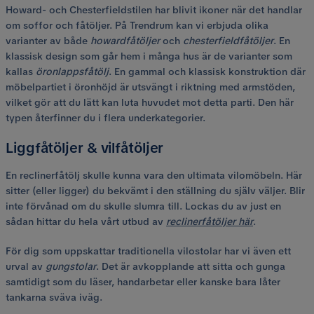
Howard- och Chesterfieldstilen har blivit ikoner när det handlar
om soffor och fåtöljer. På Trendrum kan vi erbjuda olika
varianter av både
howardfåtöljer
och
chesterfieldfåtöljer
. En
klassisk design som går hem i många hus är de varianter som
kallas
öronlappsfåtölj
. En gammal och klassisk konstruktion där
möbelpartiet i öronhöjd är utsvängt i riktning med armstöden,
vilket gör att du lätt kan luta huvudet mot detta parti. Den här
typen återfinner du i flera underkategorier.
Liggfåtöljer & vilfåtöljer
En reclinerfåtölj skulle kunna vara den ultimata vilomöbeln. Här
sitter (eller ligger) du bekvämt i den ställning du själv väljer. Blir
inte förvånad om du skulle slumra till. Lockas du av just en
sådan hittar du hela vårt utbud av
reclinerfåtöljer här
.
För dig som uppskattar traditionella vilostolar har vi även ett
urval av
gungstolar
. Det är avkopplande att sitta och gunga
samtidigt som du läser, handarbetar eller kanske bara låter
tankarna sväva iväg.