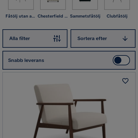
snurrfåtöljer
, flera olika modeller av
öronlappsfåtölj
samt
ett mindre utbud av
liggfåtöljer
och
vilfåtöljer
.
Fåtölj utan armstöd
Chesterfield fåtölj
Sammetsfåtölj
Clubfåtölj
Sortera efter
Alla filter
Sortera efter
Snabb leverans