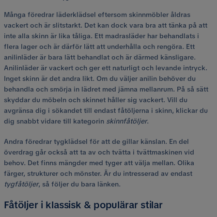
Många föredrar läderklädsel eftersom skinnmöbler åldras
vackert och är slitstarkt. Det kan dock vara bra att tänka på att
inte alla skinn är lika tåliga. Ett madrasläder har behandlats i
flera lager och är därför lätt att underhålla och rengöra. Ett
anilinläder är bara lätt behandlat och är därmed känsligare.
Anilinläder är vackert och ger ett naturligt och levande intryck.
Inget skinn är det andra likt. Om du väljer anilin behöver du
behandla och smörja in lädret med jämna mellanrum. På så sätt
skyddar du möbeln och skinnet håller sig vackert. Vill du
avgränsa dig i sökandet till endast fåtöljerna i skinn, klickar du
dig snabbt vidare till kategorin
skinnfåtöljer
.
Andra föredrar tygklädsel för att de gillar känslan. En del
överdrag går också att ta av och tvätta i tvättmaskinen vid
behov. Det finns mängder med tyger att välja mellan. Olika
färger, strukturer och mönster. Är du intresserad av endast
tygfåtöljer
, så följer du bara länken.
Fåtöljer i klassisk & populärar stilar