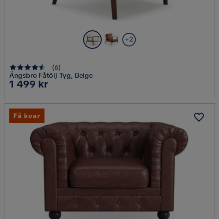
+2
(
6
)
Ängsbro Fåtölj Tyg, Beige
Pris
1 499 kr
Få kvar