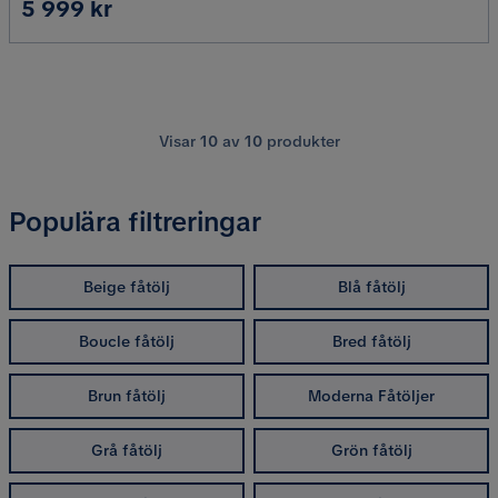
Pris
5 999 kr
Visar
10
av
10
produkter
Populära filtreringar
Beige fåtölj
Blå fåtölj
Boucle fåtölj
Bred fåtölj
Brun fåtölj
Moderna Fåtöljer
Grå fåtölj
Grön fåtölj