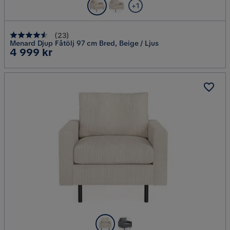
+1
(
23
)
Menard Djup Fåtölj 97 cm Bred, Beige / Ljus
Pris
4 999 kr