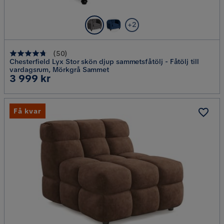
+2
(
50
)
Chesterfield Lyx Stor skön djup sammetsfåtölj - Fåtölj till
vardagsrum, Mörkgrå Sammet
Pris
3 999 kr
Få kvar