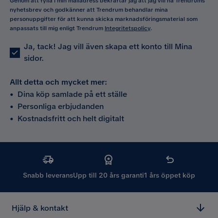
Genom att fylla i min mailadress bekräftar jag att jag vill ha Trendrums
nyhetsbrev och godkänner att Trendrum behandlar mina
personuppgifter för att kunna skicka marknadsföringsmaterial som
anpassats till mig enligt Trendrum
Integritetspolicy
.
Ja, tack! Jag vill även skapa ett konto till Mina
sidor.
Allt detta och mycket mer:
•
Dina köp samlade på ett ställe
•
Personliga erbjudanden
•
Kostnadsfritt och helt digitalt
Snabb leverans
Upp till 20 års garanti
1 års öppet köp
Hjälp & kontakt