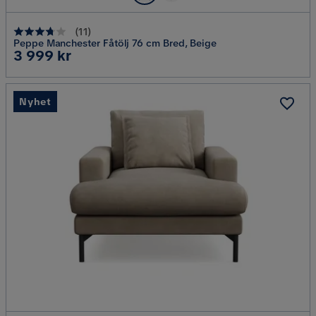
(
11
)
Peppe Manchester Fåtölj 76 cm Bred, Beige
Pris
3 999 kr
Nyhet