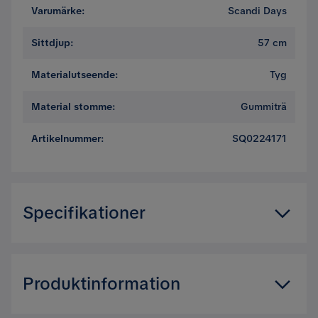
Varumärke
:
Scandi Days
Emelie B
Sittdjup
:
57 cm
EB
Materialutseende
:
Tyg
Super snygg fåtölj! Vi är nöjda 🙂
Material stomme
:
Gummiträ
3 månader sedan
Artikelnummer
:
SQ0224171
Maria W
MW
2 veckor sedan
Specifikationer
Per L
PL
Artikelnummer:
SQ0224171
Storlek
3 veckor sedan
Produktinformation
Höjd
80 cm
Eleonora R