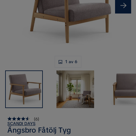
1 av 6
(
6
)
SCANDI DAYS
Ängsbro Fåtölj Tyg