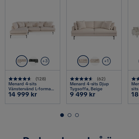
+3
+1
(
128
)
(
62
)
Menard 4-sits
Menard 4-sits Djup
Men
Vänstervänd L-formad
Tygsoffa, Beige
sit
Pris
Pris
Pr
14 999 kr
9 499 kr
18
Djup Schäslongsoffa i
Sam
Manchester, Beige
bre