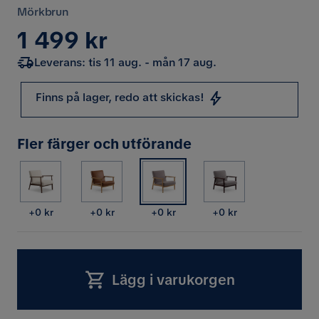
Mörkbrun
Pris
1 499 kr
Leverans: tis 11 aug. - mån 17 aug.
Finns på lager, redo att skickas!
Fler färger och utförande
Pris
Pris
Pris
Pris
+
0 kr
+
0 kr
+
0 kr
+
0 kr
Lägg i varukorgen