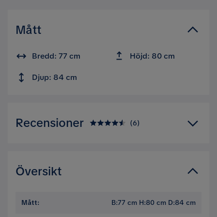
Mått
Bredd: 77 cm
Höjd: 80 cm
Djup: 84 cm
Recensioner
(
6
)
4.5
5
☆
4
☆
3
☆
Översikt
2
☆
1
☆
6 betyg
Mått
:
B:77 cm H:80 cm D:84 cm
Recensioner (6)